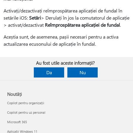
Activați/dezactivați reîmprospătarea aplicației de fundal în
setările iOS:
Setări
> Derulați în jos la comutatorul de aplicație
> activat/dezactivat
Reîmprospătarea aplicației de fundal
.
Aceștia sunt, de asemenea, pașii necesari pentru a activa
actualizarea ecusonului de aplicație în fundal.
Au fost utile aceste informații?
Da
Nu
Noutăți
Copilot pentru organizații
Copilot pentru uz personal
Microsoft 365
Aplicații Windows 11