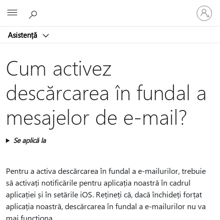
Conectaț
Microsoft
vă
la
Asistență
contul
dvs.
Cum activez
descărcarea în fundal a
mesajelor de e-mail?
Se aplică la
Pentru a activa descărcarea în fundal a e-mailurilor, trebuie
să activați notificările pentru aplicația noastră în cadrul
aplicației și în setările iOS. Rețineți că, dacă închideți forțat
aplicația noastră, descărcarea în fundal a e-mailurilor nu va
mai funcționa.