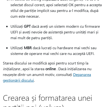
selectat discul corect, apoi selectați OK pentru a accepta
stilul de partiție implicit sau pentru a-l modifica, după
cum este necesar.
Utilizați
GPT
dacă aveți un sistem modern cu firmware
UEFI și aveți nevoie de asistență pentru unități mari și
mai mult de patru partiții.
Utilizați
MBR
dacă lucrați cu hardware mai vechi sau
sisteme de operare mai vechi care nu acceptă UEFI.
Starea discului se modifică apoi pentru scurt timp la
inițializare
, apoi la starea
online
. Dacă inițializarea nu
reușește dintr-un anumit motiv, consultați
Depanarea
gestionării discului
.
Crearea și formatarea unei