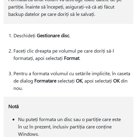
partiție. Înainte să începeți, asigurați-vă că ați făcut
backup datelor pe care doriți să le salvați.
Deschideți
Gestionare disc
.
Faceți clic dreapta pe volumul pe care doriți să-l
formatați, apoi selectați
Format
.
Pentru a formata volumul cu setările implicite, în caseta
de dialog
Formatare
selectați
OK
, apoi selectați
OK
din
nou.
Notă
Nu puteți formata un disc sau o partiție care este
în uz în prezent, inclusiv partiția care conține
Windows.