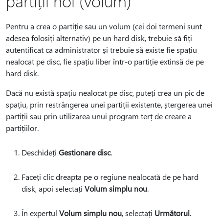
partiții noi (volum)
Pentru a crea o partiție sau un volum (cei doi termeni sunt
adesea folosiți alternativ) pe un hard disk, trebuie să fiți
autentificat ca administrator și trebuie să existe fie spațiu
nealocat pe disc, fie spațiu liber într-o partiție extinsă de pe
hard disk.
Dacă nu există spațiu nealocat pe disc, puteți crea un pic de
spațiu, prin restrângerea unei partiții existente, ștergerea unei
partiții sau prin utilizarea unui program terț de creare a
partițiilor.
Deschideți
Gestionare disc
.
Faceți clic dreapta pe o regiune nealocată de pe hard
disk, apoi selectați
Volum simplu nou
.
În expertul
Volum simplu nou
, selectați
Următorul
.