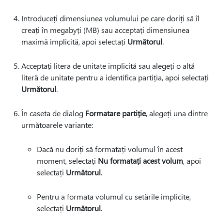
Introduceți dimensiunea volumului pe care doriți să îl
creați în megabyți (MB) sau acceptați dimensiunea
maximă implicită, apoi selectați
Următorul
.
Acceptați litera de unitate implicită sau alegeți o altă
literă de unitate pentru a identifica partiția, apoi selectați
Următorul
.
În caseta de dialog
Formatare partiție
, alegeți una dintre
următoarele variante:
Dacă nu doriți să formatați volumul în acest
moment, selectați
Nu formatați acest volum
, apoi
selectați
Următorul
.
Pentru a formata volumul cu setările implicite,
selectați
Următorul
.