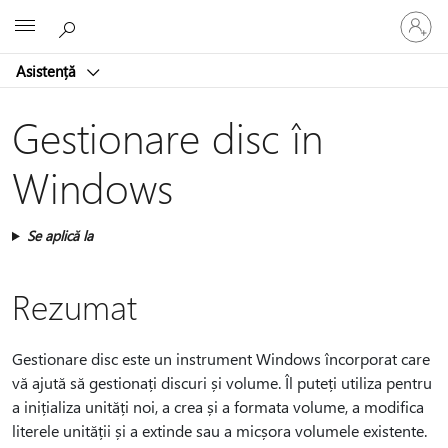
Conectaț
Microsoft
vă
la
Asistență
contul
dvs.
Gestionare disc în
Windows
Se aplică la
Rezumat
Gestionare disc este un instrument Windows încorporat care
vă ajută să gestionați discuri și volume. Îl puteți utiliza pentru
a inițializa unități noi, a crea și a formata volume, a modifica
literele unității și a extinde sau a micșora volumele existente.