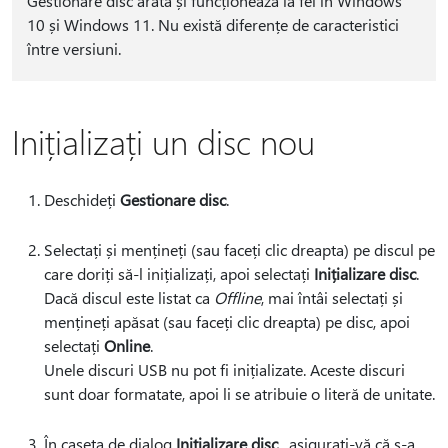
Gestionare disc arată și funcționează la fel în Windows
10 și Windows 11. Nu există diferențe de caracteristici
între versiuni.
Inițializați un disc nou
Deschideți
Gestionare disc
.
Selectați și mențineți (sau faceți clic dreapta) pe discul pe
care doriți să-l inițializați, apoi selectați
Inițializare disc
.
Dacă discul este listat ca
Offline
, mai întâi selectați și
mențineți apăsat (sau faceți clic dreapta) pe disc, apoi
selectați
Online
.
Unele discuri USB nu pot fi inițializate. Aceste discuri
sunt doar formatate, apoi li se atribuie o literă de unitate.
În caseta de dialog
Inițializare disc
, asigurați-vă că s-a