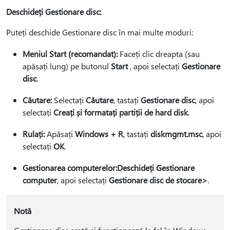
Deschideți Gestionare disc:
Puteți deschide Gestionare disc în mai multe moduri:
Meniul Start (recomandat):
Faceți clic dreapta (sau
apăsați lung) pe butonul
Start
, apoi selectați
Gestionare
disc
.
Căutare:
Selectați
Căutare
, tastați
Gestionare disc
, apoi
selectați
Creați și formatați partiții de hard disk
.
Rulați:
Apăsați
Windows + R
, tastați
diskmgmt.msc
, apoi
selectați
OK
.
Gestionarea computerelor:
Deschideți Gestionare
computer
, apoi selectați
Gestionare disc de stocare>
.
Notă