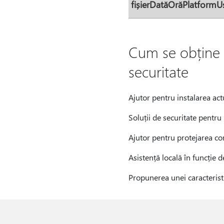
fișierDatăOrăPlatform
Cum se obține a
securitate
Ajutor pentru instalarea actu
Soluții de securitate pentru 
Ajutor pentru protejarea c
Asistență locală în funcție d
Propunerea unei caracterist