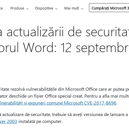
ce
Produse
Dispozitive
Mai mult
Cumpărați Microsoft 
 actualizării de securit
torul Word: 12 septembr
itate rezolvă vulnerabilitățile din Microsoft Office care ar putea
zator deschide un fișier Office special creat. Pentru a afla mai mul
lnerabilități și expuneri comune Microsoft CVE-2017-8696
.
 actualizare de securitate, trebuie să aveți versiunea de lansare a
wer 2003
instalată pe computer.