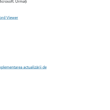
icrosoft. Urmați
Word Viewer
mplementarea actualizării de