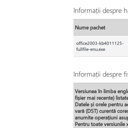
Informații despre ha
Nume pachet
office2003-kb4011125-
fullfile-enu.exe
Informații despre fi
Versiunea în limba englez
fișier mai recente) lista
Datele și orele pentru a
vară (DST) curentă cores
anumite operațiuni asupr
Pentru toate versiunile