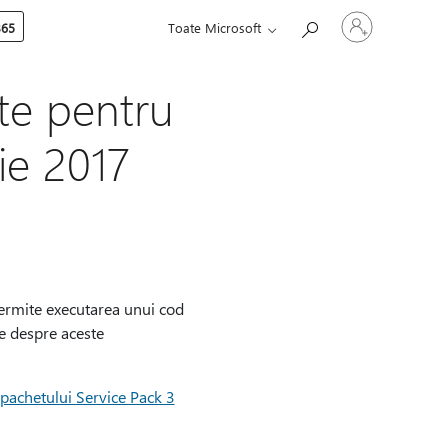
Conectați-
365
Toate Microsoft
vă
la
contul
dvs.
ate pentru
ie 2017
 permite executarea unui cod
te despre aceste
pachetului Service Pack 3