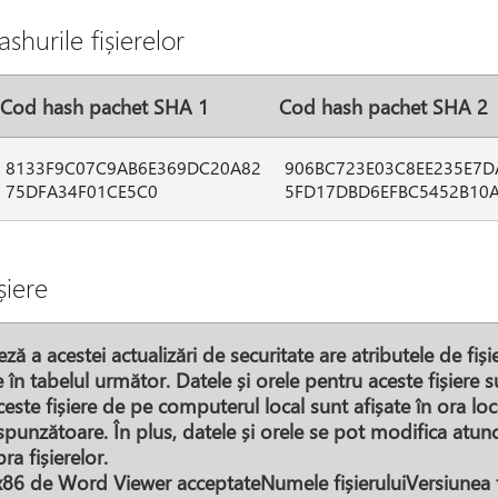
shurile fișierelor
Cod hash pachet SHA 1
Cod hash pachet SHA 2
8133F9C07C9AB6E369DC20A82
906BC723E03C8EE235E7D
75DFA34F01CE5C0
5FD17DBD6EFBC5452B10
șiere
ă a acestei actualizări de securitate are atributele de fiși
te în tabelul următor. Datele și orele pentru aceste fișiere s
ceste fișiere de pe computerul local sunt afișate în ora l
punzătoare. În plus, datele și orele se pot modifica atunc
a fișierelor.
 x86 de Word Viewer acceptateNumele fișieruluiVersiunea 