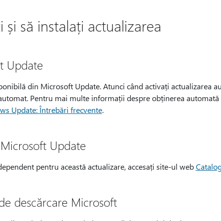
și să instalați actualizarea
ft Update
ponibilă din Microsoft Update. Atunci când activați actualizarea a
ă automat. Pentru mai multe informații despre obținerea automată a
s Update: Întrebări frecvente
.
 Microsoft Update
dependent pentru această actualizare, accesați site-ul web
Catalo
de descărcare Microsoft