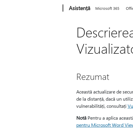
Microsoft
Asistență
Microsoft 365
Offi
Descrierea
Vizualiza
Rezumat
Această actualizare de secur
de la distanță, dacă un utili
vulnerabilități, consultați
Vu
Notă
Pentru a aplica această
pentru Microsoft Word Vie