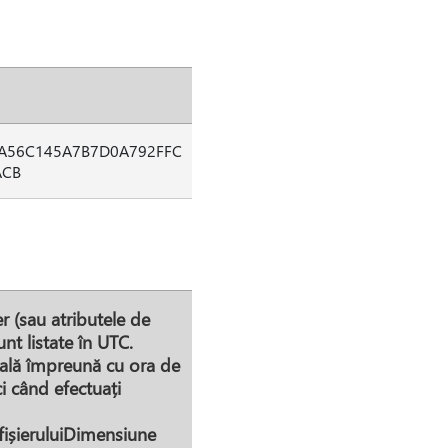
A56C145A7B7D0A792FFC
ACB
er (sau atributele de
unt listate în UTC.
ocală împreună cu ora de
i când efectuați
fișieruluiDimensiune