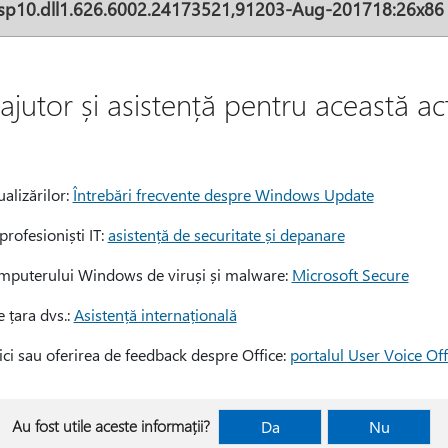
Usp10.dll1.626.6002.24173521,91203-Aug-201718:26x86
jutor și asistență pentru această ac
alizărilor:
Întrebări frecvente despre Windows Update
profesioniști IT:
asistență de securitate și depanare
omputerului Windows de viruși și malware:
Microsoft Secure
e țara dvs.:
Asistență internațională
ici sau oferirea de feedback despre Office:
portalul User Voice Off
Au fost utile aceste informații?
Da
Nu