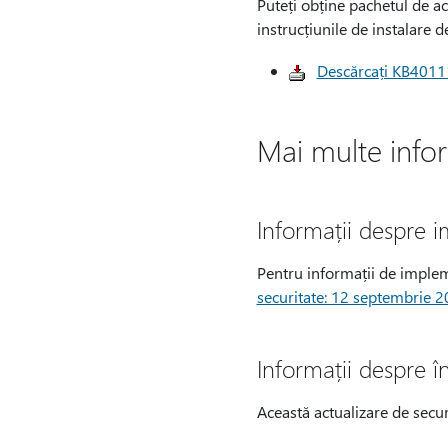
Puteți obține pachetul de a
instrucțiunile de instalare 
Descărcați KB40111
Mai multe infor
Informații despre i
Pentru informații de implem
securitate: 12 septembrie 
Informații despre în
Această actualizare de securi