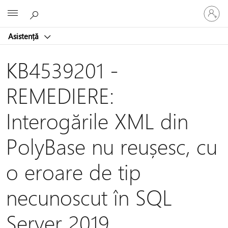
Conectaț
Microsoft
vă
la
Asistență
contul
dvs.
KB4539201 -
REMEDIERE:
Interogările XML din
PolyBase nu reușesc, cu
o eroare de tip
necunoscut în SQL
Server 2019