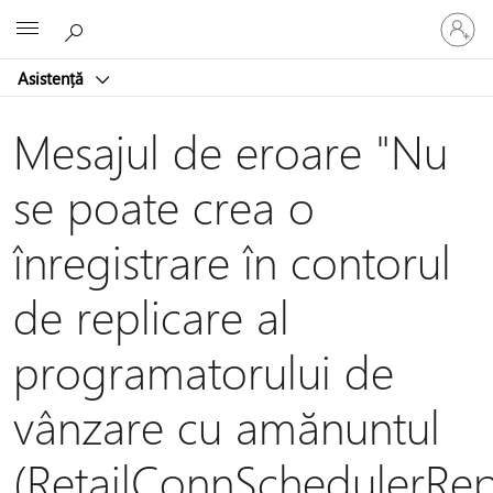
Conectaț
Microsoft
vă
la
Asistență
contul
dvs.
Mesajul de eroare "Nu
se poate crea o
înregistrare în contorul
de replicare al
programatorului de
vânzare cu amănuntul
(RetailConnSchedulerRep