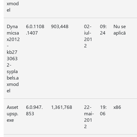
xmod
el
Dyna
6.0.1108
903,448
02-
09:
Nu se
micsa
.1407
iul-
24
aplică
x2012
201
-
2
kb27
3063
2-
sypla
bels.a
xmod
el
Axset
6.0.947.
1,361,768
22-
19:
x86
upsp.
853
mai-
06
exe
201
2