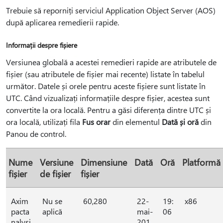
Trebuie să reporniți serviciul Application Object Server (AOS)
după aplicarea remedierii rapide.
Informații despre fișiere
Versiunea globală a acestei remedieri rapide are atributele de
fișier (sau atributele de fișier mai recente) listate în tabelul
următor. Datele și orele pentru aceste fișiere sunt listate în
UTC. Când vizualizați informațiile despre fișier, acestea sunt
convertite la ora locală. Pentru a găsi diferența dintre UTC și
ora locală, utilizați fila
Fus orar
din elementul
Dată și oră
din
Panou de control.
Nume
Versiune
Dimensiune
Dată
Oră
Platformă
fișier
de fișier
fișier
Axim
Nu se
60,280
22-
19:
x86
pacta
aplică
mai-
06
nalysi
201