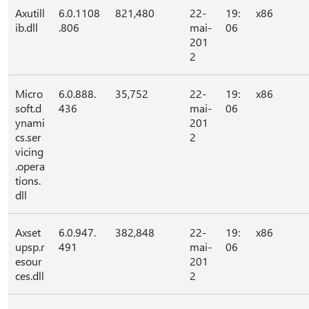
Axutill
6.0.1108
821,480
22-
19:
x86
ib.dll
.806
mai-
06
201
2
Micro
6.0.888.
35,752
22-
19:
x86
soft.d
436
mai-
06
ynami
201
cs.ser
2
vicing
.opera
tions.
dll
Axset
6.0.947.
382,848
22-
19:
x86
upsp.r
491
mai-
06
esour
201
ces.dll
2