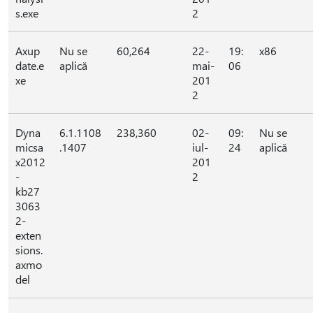
s.exe
2
Axup
Nu se
60,264
22-
19:
x86
date.e
aplică
mai-
06
xe
201
2
Dyna
6.1.1108
238,360
02-
09:
Nu se
micsa
.1407
iul-
24
aplică
x2012
201
-
2
kb27
3063
2-
exten
sions.
axmo
del