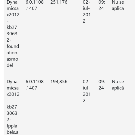
Dyna
6.0.1108
251,176
02-
09:
Nu se
micsa
.1407
iul-
24
aplică
x2012
201
-
2
kb27
3063
2-
found
ation.
axmo
del
Dyna
6.0.1108
194,856
02-
09:
Nu se
micsa
.1407
iul-
24
aplică
x2012
201
-
2
kb27
3063
2-
fppla
bels.a