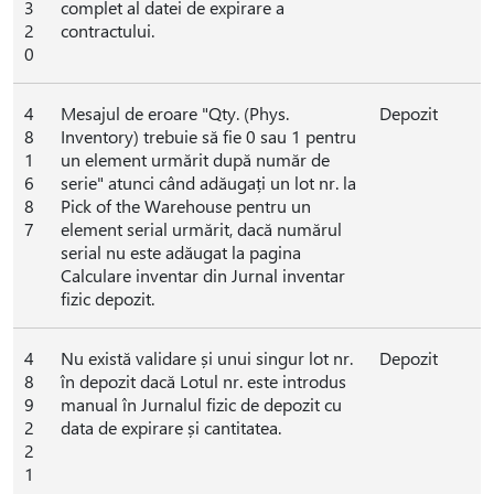
3
complet al datei de expirare a
2
contractului.
0
4
Mesajul de eroare "Qty. (Phys.
Depozit
8
Inventory) trebuie să fie 0 sau 1 pentru
1
un element urmărit după număr de
6
serie" atunci când adăugați un lot nr. la
8
Pick of the Warehouse pentru un
7
element serial urmărit, dacă numărul
serial nu este adăugat la pagina
Calculare inventar din Jurnal inventar
fizic depozit.
4
Nu există validare și unui singur lot nr.
Depozit
8
în depozit dacă Lotul nr. este introdus
9
manual în Jurnalul fizic de depozit cu
2
data de expirare și cantitatea.
2
1