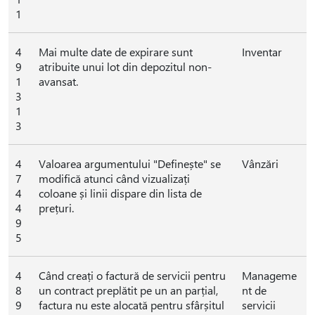
1
4
Mai multe date de expirare sunt
Inventar
9
atribuite unui lot din depozitul non-
1
avansat.
3
1
3
4
Valoarea argumentului "Definește" se
Vânzări
7
modifică atunci când vizualizați
4
coloane și linii dispare din lista de
4
prețuri.
9
5
4
Când creați o factură de servicii pentru
Manageme
8
un contract preplătit pe un an parțial,
nt de
9
factura nu este alocată pentru sfârșitul
servicii