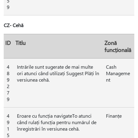
5
9
CZ- Cehă
ID
Titlu
Zonă
funcțională
4
Intrările sunt sugerate de mai multe
Cash
8
ori atunci când utilizați Suggest Plăți în
Manageme
9
versiunea cehă.
nt
2
7
9
4
Eroare cu funcția navigateTo atunci
Finanțe
9
când rulați funcția pentru numărul de
1
înregistrări în versiunea cehă.
5