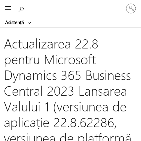
Conectaț
Microsoft
vă
la
Asistență
contul
dvs.
Actualizarea 22.8
pentru Microsoft
Dynamics 365 Business
Central 2023 Lansarea
Valului 1 (versiunea de
aplicație 22.8.62286,
versiunea de platformă