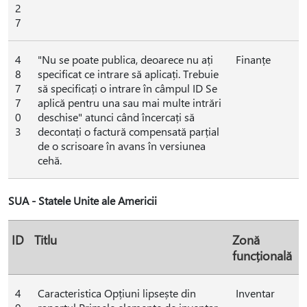
2
7
4
"Nu se poate publica, deoarece nu ați
Finanțe
8
specificat ce intrare să aplicați. Trebuie
7
să specificați o intrare în câmpul ID Se
7
aplică pentru una sau mai multe intrări
0
deschise" atunci când încercați să
3
decontați o factură compensată parțial
de o scrisoare în avans în versiunea
cehă.
SUA - Statele Unite ale Americii
ID
Titlu
Zonă
funcțională
4
Caracteristica Opțiuni lipsește din
Inventar