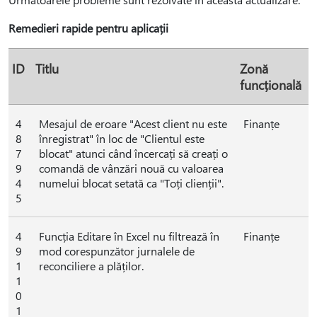
Remedieri rapide pentru aplicații
ID
Titlu
Zonă
funcțională
4
Mesajul de eroare "Acest client nu este
Finanțe
8
înregistrat" în loc de "Clientul este
7
blocat" atunci când încercați să creați o
9
comandă de vânzări nouă cu valoarea
4
numelui blocat setată ca "Toți clienții".
5
4
Funcția Editare în Excel nu filtrează în
Finanțe
9
mod corespunzător jurnalele de
1
reconciliere a plăților.
1
0
1