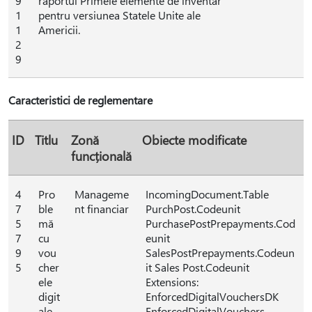
9
raportul Primele elemente de inventar
1
pentru versiunea Statele Unite ale
1
Americii.
2
9
Caracteristici de reglementare
ID
Titlu
Zonă
Obiecte modificate
funcțională
4
Pro
Manageme
IncomingDocument.Table
7
ble
nt financiar
PurchPost.Codeunit
5
mă
PurchasePostPrepayments.Cod
7
cu
eunit
9
vou
SalesPostPrepayments.Codeun
5
cher
it Sales Post.Codeunit
ele
Extensions:
digit
EnforcedDigitalVouchersDK
ale.
EnforcedDigitalVouchers