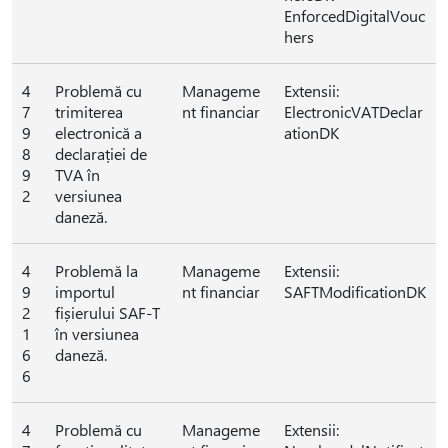
EnforcedDigitalVouc
hers
4
Problemă cu
Manageme
Extensii:
7
trimiterea
nt financiar
ElectronicVATDeclar
9
electronică a
ationDK
8
declarației de
9
TVA în
2
versiunea
daneză.
4
Problemă la
Manageme
Extensii:
9
importul
nt financiar
SAFTModificationDK
2
fișierului SAF-T
1
în versiunea
6
daneză.
6
4
Problemă cu
Manageme
Extensii: