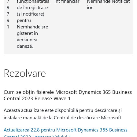
7
funcționalitatea
nt financiar
NemhandelNotificat
9
de înregistrare
ion
7
(și notificare)
9
pentru
1
Nemhandelsre
gisteret în
versiunea
daneză.
Rezolvare
Cum se obțin fișierele Microsoft Dynamics 365 Business
Central 2023 Release Wave 1
Această actualizare este disponibilă pentru descărcare și
instalare manuală de la Centrul de descărcare Microsoft.
Actualizarea 22.8 pentru Microsoft Dynamics 365 Business
Central 2023 Lansarea Valului 1