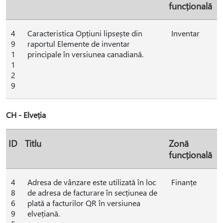
funcțională
4
Caracteristica Opțiuni lipsește din
Inventar
9
raportul Elemente de inventar
1
principale în versiunea canadiană.
1
2
9
CH - Elveția
ID
Titlu
Zonă
funcțională
4
Adresa de vânzare este utilizată în loc
Finanțe
8
de adresa de facturare în secțiunea de
6
plată a facturilor QR în versiunea
9
elvețiană.