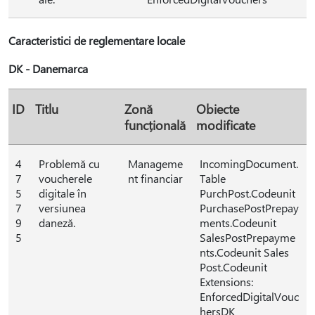
Caracteristici de reglementare locale
DK - Danemarca
ID
Titlu
Zonă
Obiecte
funcțională
modificate
4
Problemă cu
Manageme
IncomingDocument.
7
voucherele
nt financiar
Table
5
digitale în
PurchPost.Codeunit
7
versiunea
PurchasePostPrepay
9
daneză.
ments.Codeunit
5
SalesPostPrepayme
nts.Codeunit Sales
Post.Codeunit
Extensions:
EnforcedDigitalVouc
hersDK