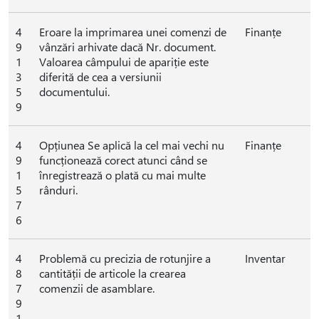
4
Eroare la imprimarea unei comenzi de
Finanțe
9
vânzări arhivate dacă Nr. document.
1
Valoarea câmpului de apariție este
3
diferită de cea a versiunii
5
documentului.
9
4
Opțiunea Se aplică la cel mai vechi nu
Finanțe
9
funcționează corect atunci când se
1
înregistrează o plată cu mai multe
5
rânduri.
7
6
4
Problemă cu precizia de rotunjire a
Inventar
8
cantității de articole la crearea
7
comenzii de asamblare.
9
1