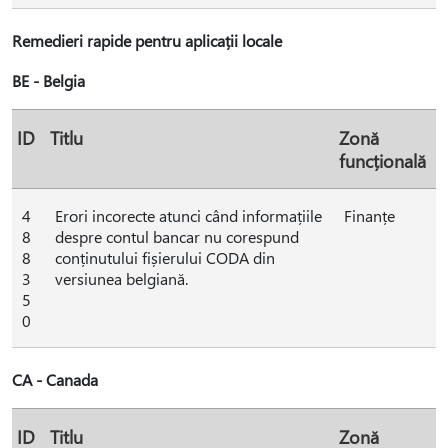
Remedieri rapide pentru aplicații locale
BE - Belgia
ID
Titlu
Zonă
funcțională
4
Erori incorecte atunci când informațiile
Finanțe
8
despre contul bancar nu corespund
8
conținutului fișierului CODA din
3
versiunea belgiană.
5
0
CA - Canada
ID
Titlu
Zonă