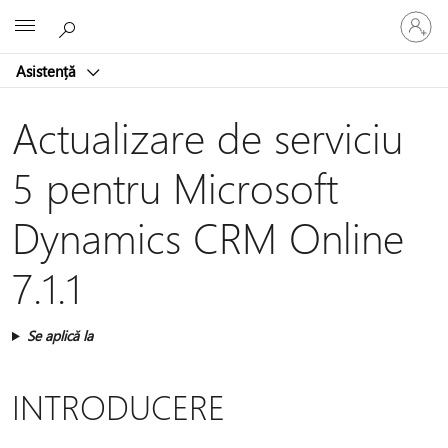
Conectaț
Microsoft
vă
la
Asistență
contul
dvs.
Actualizare de serviciu
5 pentru Microsoft
Dynamics CRM Online
7.1.1
Se aplică la
INTRODUCERE