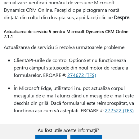
actualizare, verificați numărul de versiune Microsoft
Dynamics CRM Online. Faceți clic pe pictograma roată
dințată din colțul din dreapta sus, apoi faceți clic pe
Despre
.
Actualizarea de serviciu 5 pentru Microsoft Dynamics CRM Online
7.1.1
Actualizarea de serviciu 5 rezolvă următoarele probleme:
ClientAPI-urile de control OptionSet nu funcționează
pentru câmpul statuscode din noul motor de redare a
formularelor. EROARE #:
274672 (TFS)
În Microsoft Edge, utilizatorii nu pot actualiza corpul
mesajului de e-mail atunci când un mesaj de e-mail este
deschis din grilă. Dacă formularul este reîmprospătat, va
funcționa așa cum vă așteptați. EROARE #:
272522 (TFS)
Au fost utile aceste informații?