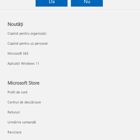
Da
Nu
Noutăți
Copilot pentru organizații
Copilot pentru uz personal
Microsoft 365
Aplicații Windows 11
Microsoft Store
Profil de cont
Centrul de descărcare
Retururi
Urmărire comandă
Reciclare