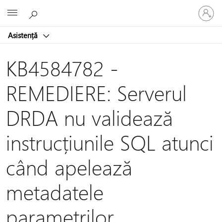
Conectaț
Microsoft
vă
la
Asistență
contul
dvs.
KB4584782 -
REMEDIERE: Serverul
DRDA nu validează
instrucțiunile SQL atunci
când apelează
metadatele
parametrilor