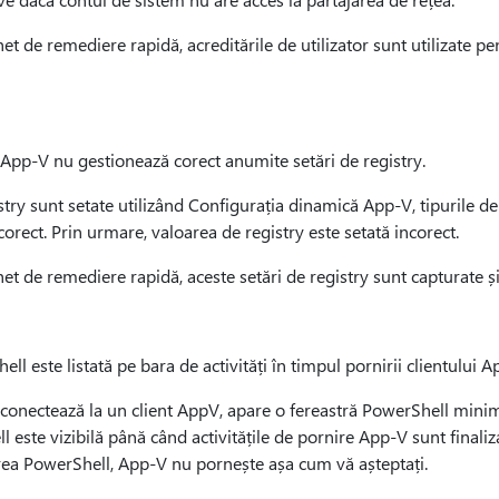
et de remediere rapidă, acreditările de utilizator sunt utilizate pe
App-V nu gestionează corect anumite setări de registry.
istry sunt setate utilizând Configurația dinamică App-V, tipuril
corect. Prin urmare, valoarea de registry este setată incorect.
et de remediere rapidă, aceste setări de registry sunt capturate și
 este listată pe bara de activități în timpul pornirii clientului A
 conectează la un client AppV, apare o fereastră PowerShell minimi
 este vizibilă până când activitățile de pornire App-V sunt finaliza
rea PowerShell, App-V nu pornește așa cum vă așteptați.