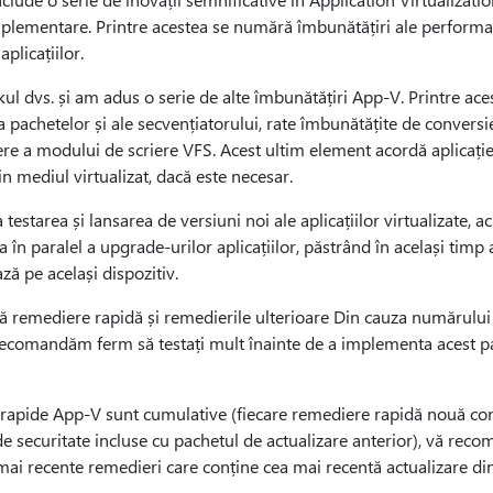
implementare. Printre acestea se numără îmbunătățiri ale performa
plicațiilor.
kul dvs. și am adus o serie de alte îmbunătățiri App-V. Printre ac
 pachetelor și ale secvențiatorului, rate îmbunătățite de conversi
re a modului de scriere VFS. Acest ultim element acordă aplicației
din mediul virtualizat, dacă este necesar.
ca testarea și lansarea de versiuni noi ale aplicațiilor virtualizate
n paralel a upgrade-urilor aplicațiilor, păstrând în același timp ac
ază pe același dispozitiv.
ă remediere rapidă și remedierile ulterioare Din cauza numărului ș
ă recomandăm ferm să testați mult înainte de a implementa acest p
rapide App-V sunt cumulative (fiecare remediere rapidă nouă con
de securitate incluse cu pachetul de actualizare anterior), vă reco
 mai recente remedieri care conține cea mai recentă actualizare d