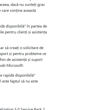
aceea, dacă nu sunteți grav
 care conține această
dă disponibilă" în partea de
le pentru clienți și asistența
 să creați o solicitare de
suport și pentru probleme ce
fon de asistență și suport
 web Microsoft:
 rapidă disponibilă"
 este faptul că nu este
lization 5.0 Service Pack 2.