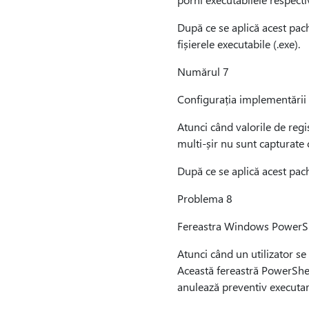
După ce se aplică acest pach
fișierele executabile (.exe).
Numărul 7
Configurația implementării 
Atunci când valorile de reg
multi-șir nu sunt capturate 
După ce se aplică acest pach
Problema 8
Fereastra Windows PowerShell
Atunci când un utilizator se
Această fereastră PowerShell
anulează preventiv executa