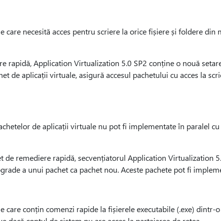
le care necesită acces pentru scriere la orice fișiere și foldere din 
 rapidă, Application Virtualization 5.0 SP2 conține o nouă setare
et de aplicații virtuale, asigură accesul pachetului cu acces la scrie
chetelor de aplicații virtuale nu pot fi implementate în paralel cu
t de remediere rapidă, secvențiatorul Application Virtualization 
pgrade a unui pachet ca pachet nou. Aceste pachete pot fi impleme
le care conțin comenzi rapide la fișierele executabile (.exe) dintr-
ve dacă contul de sistem nu are acces la partajarea de rețea.