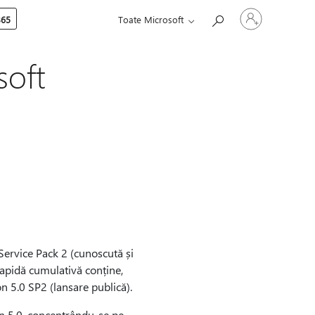
Conectați-
365
Toate Microsoft
vă
la
contul
dvs.
soft
Service Pack 2 (cunoscută și
rapidă cumulativă conține,
n 5.0 SP2 (lansare publică).
on 5.0, concentrându-se pe