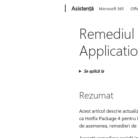
Microsoft
Asistență
Microsoft 365
Offi
Remediul 
Applicatio
Se aplică la
Rezumat
Acest articol descrie actual
ca Hotfix Package 4 pentru 
de asemenea, remedieri de l
Această remediere rapidă inc