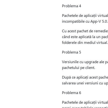
Problema 4
Pachetele de aplicații virtua
incompatibile cu App-V 5.0.
Cu acest pachet de remediere
când este aplicată la un pach
folderele din mediul virtual.
Problema 5
Versiunile cu upgrade ale pa
pachetului pe client.
După ce aplicați acest pache
salvarea unei versiuni cu u
Problema 6
Pachetele de aplicații virtua
porni executabilele respecti