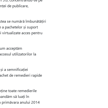
nței de publicare,
estea se numără îmbunătățiri
e a pachetelor și suport
 virtualizate acces pentru
, acum acceptăm
cesul utilizatorilor la
i a semnificației
achet de remedieri rapide
ține toate remedierile
mandăm să luați în
in primăvara anului 2014