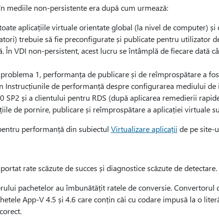
 în mediile non-persistente era după cum urmează:
toate aplicațiile virtuale orientate global (la nivel de computer) și 
zatori) trebuie să fie preconfigurate și publicate pentru utilizator 
. În VDI non-persistent, acest lucru se întâmplă de fiecare dată câ
roblema 1, performanța de publicare și de reîmprospătare a fost
în Instrucțiunile de performanță despre configurarea mediului de
.0 SP2 și a clientului pentru RDS (după aplicarea remedierii rapid
țiile de pornire, publicare și reîmprospătare a aplicației virtuale 
e pentru performanță din subiectul
Virtualizare aplicații
de pe site-u
ortat rate scăzute de succes și diagnostice scăzute de detectare.
rului pachetelor au îmbunătățit ratele de conversie. Convertorul
tele App-V 4.5 și 4.6 care conțin căi cu codare impusă la o liter
corect.