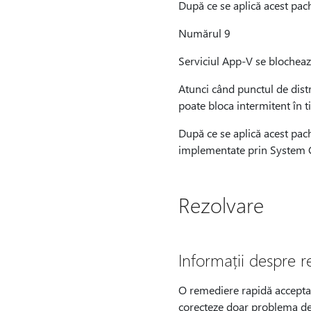
După ce se aplică acest pach
Numărul 9
Serviciul App-V se blochea
Atunci când punctul de dist
poate bloca intermitent în t
După ce se aplică acest pach
implementate prin System 
Rezolvare
Informații despre 
O remediere rapidă acceptat
corecteze doar problema des