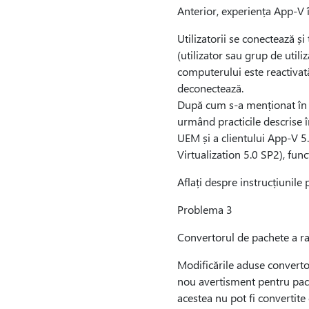
Anterior, experiența App-V
Utilizatorii se conectează și 
(utilizator sau grup de utili
computerului este reactivată
deconectează.
După cum s-a menționat în p
urmând practicile descrise 
UEM și a clientului App-V 5
Virtualization 5.0 SP2), func
Aflați despre instrucțiunil
Problema 3
Convertorul de pachete a rap
Modificările aduse converto
nou avertisment pentru pache
acestea nu pot fi convertite 