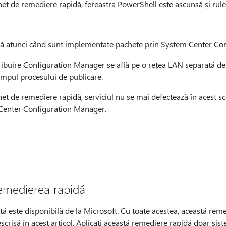
et de remediere rapidă, fereastra PowerShell este ascunsă și rule
ză atunci când sunt implementate pachete prin System Center Co
ribuire Configuration Manager se află pe o rețea LAN separată de c
impul procesului de publicare.
et de remediere rapidă, serviciul nu se mai defectează în acest s
Center Configuration Manager.
remedierea rapidă
ă este disponibilă de la Microsoft. Cu toate acestea, această rem
crisă în acest articol. Aplicați această remediere rapidă doar sis