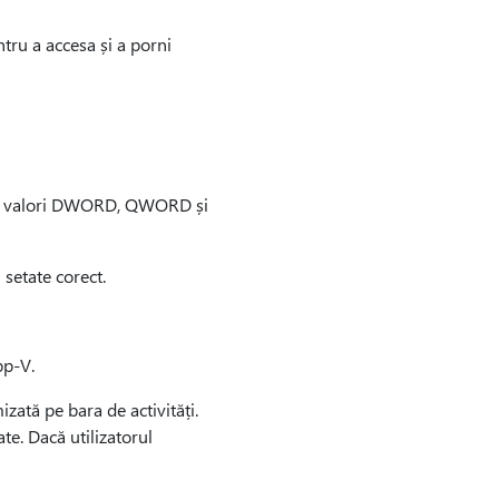
ntru a accesa și a porni
e de valori DWORD, QWORD și
 setate corect.
pp-V.
zată pe bara de activități.
te. Dacă utilizatorul