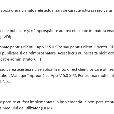
apidă oferă următoarele actualizări de caracteristici și rezolvă u
ei de publicare și reîmprospătare au fost efectuate în toate scen
și VDI).
onate pentru clientul App-V 5.0 SP2 sau pentru clientul pentru R
 publicare și de reîmprospătare. Acest lucru nu necesită nicio co
 către administratorul IT.
zolvarea acesteia nu se aplică în mod direct clienților care util
ation Manager împreună cu App-V 5.0 SP2. Pentru mai multe info
chNet.
de pornire au fost implementate în implementările non-persisten
a mediului de utilizator (UEM).