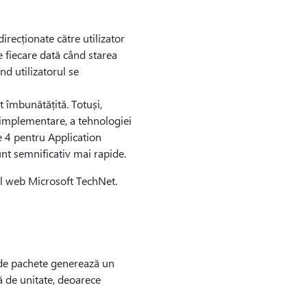
direcționate către utilizator
de fiecare dată când starea
nd utilizatorul se
 îmbunătățită. Totuși,
 implementare, a tehnologiei
e 4 pentru Application
sunt semnificativ mai rapide.
l web Microsoft TechNet.
 de pachete generează un
ă de unitate, deoarece