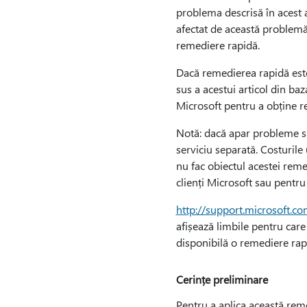
problema descrisă în acest a
afectat de această problemă
remediere rapidă.
Dacă remedierea rapidă este
sus a acestui articol din baz
Microsoft pentru a obține r
Notă: dacă apar probleme su
serviciu separată. Costurile
nu fac obiectul acestei reme
clienți Microsoft sau pentru
http://support.microsoft.c
afișează limbile pentru care
disponibilă o remediere rap
Cerințe preliminare
Pentru a aplica această reme