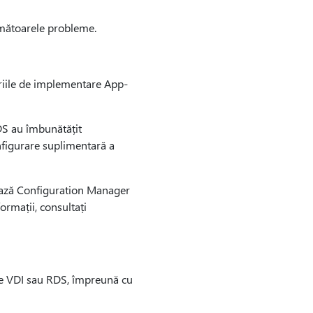
rmătoarele probleme.
ariile de implementare App-
DS au îmbunătățit
nfigurare suplimentară a
izează Configuration Manager
rmații, consultați
te VDI sau RDS, împreună cu