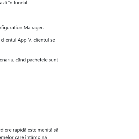
ază în fundal.
nfiguration Manager.
lientul App-V, clientul se
cenariu, când pachetele sunt
ediere rapidă este menită să
temelor care întâmpină