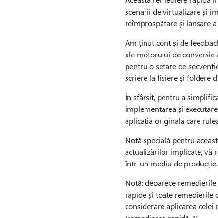
scenarii de virtualizare și 
reîmprospătare și lansare a a
Am ținut cont și de feedbac
ale motorului de conversie a
pentru o setare de secvenție
scriere la fișiere și foldere 
În sfârșit, pentru a simplifi
implementarea și executarea î
aplicația originală care rule
Notă specială pentru aceast
actualizărilor implicate, v
într-un mediu de producție.
Notă: deoarece remedierile 
rapide și toate remedierile 
considerare aplicarea celei
(remedierea rapidă 4).