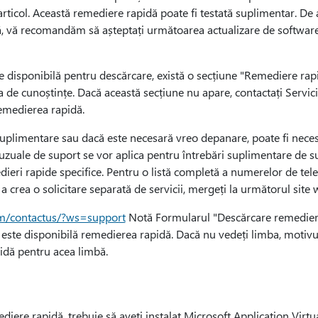
rticol. Această remediere rapidă poate fi testată suplimentar. De 
, vă recomandăm să așteptați următoarea actualizare de software
 disponibilă pentru descărcare, există o secțiune "Remediere rapi
a de cunoștințe. Dacă această secțiune nu apare, contactați Servicii
emedierea rapidă.
plimentare sau dacă este necesară vreo depanare, poate fi necesar
 uzuale de suport se vor aplica pentru întrebări suplimentare de 
dieri rapide specifice. Pentru o listă completă a numerelor de tele
 a crea o solicitare separată de servicii, mergeți la următorul site
om/contactus/?ws=support
Notă Formularul "Descărcare remediere
 este disponibilă remedierea rapidă. Dacă nu vedeți limba, motivul
idă pentru acea limbă.
diere rapidă, trebuie să aveți instalat Microsoft Application Virtua