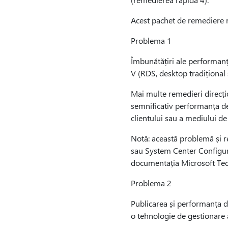
Acest pachet de remediere r
Problema 1
Îmbunătățiri ale performanț
V (RDS, desktop tradițional 
Mai multe remedieri direcți
semnificativ performanța de
clientului sau a mediului de
Notă: această problemă și re
sau System Center Configur
documentația Microsoft Te
Problema 2
Publicarea și performanța 
o tehnologie de gestionare 