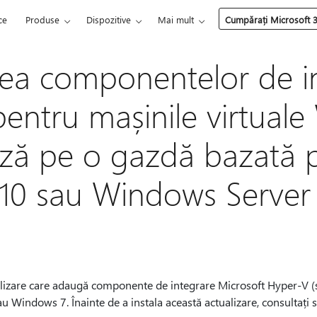
ce
Produse
Dispozitive
Mai mult
Cumpărați Microsoft 
rea componentelor de i
entru mașinile virtual
ază pe o gazdă bazată 
10 sau Windows Server
alizare care adaugă componente de integrare Microsoft Hyper-V (se
Windows 7. Înainte de a instala această actualizare, consultați 