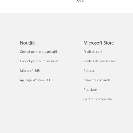
Noutăți
Microsoft Store
Copilot pentru organizații
Profil de cont
Copilot pentru uz personal
Centrul de descărcare
Microsoft 365
Retururi
Aplicații Windows 11
Urmărire comandă
Reciclare
Garanții comerciale