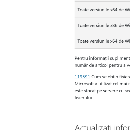
Toate versiunile x64 de W
Toate versiunile x86 de W
Toate versiunile x64 de W
Pentru informații supliment
număr de articol pentru a ve
119591
Cum se obțin fișiere
Microsoft a utilizat cel mai 
este stocat pe servere cu se
fișierului.
Actualizați info