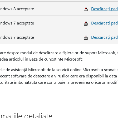
indows 8 acceptate
Descărcați pac
indows 7 acceptate
Descărcați pac
indows 7 acceptate
Descărcați pac
are despre modul de descărcare a fișierelor de suport Microsoft, f
dea articolul în Baza de cunoștințe Microsoft:
le de asistență Microsoft de la servicii online Microsoft a scanat ac
recent software de detectare a virușilor care era disponibil la data pu
curitate îmbunătățită care contribuie la prevenirea oricăror modif
rmațiile detaliate