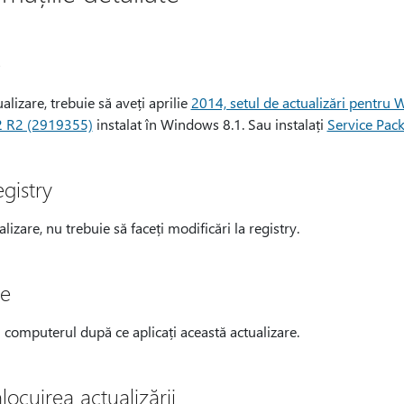
e
alizare, trebuie să aveți aprilie
2014, setul de actualizări pentr
2 R2 (2919355)
instalat în Windows 8.1. Sau instalați
Service Pac
egistry
lizare, nu trebuie să faceți modificări la registry.
re
i computerul după ce aplicați această actualizare.
locuirea actualizării