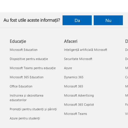
Au fost utile aceste informații?
Da
Nu
Educație
Afaceri
D
Microsoft Education
Inteligență artificială Microsoft
De
Dispozitive pentru educație
Securitate Microsoft
D
Microsoft Teams pentru educație
Azure
Mi
Microsoft 365 Education
Dynamics 365
Co
Office Education
Microsoft 365
M
Instruirea și dezvoltarea
Microsoft Advertising
Mi
educatorilor
Microsoft 365 Copilot
Fi
Promoții pentru studenți și părinți
Microsoft Teams
Vi
Azure pentru studenți