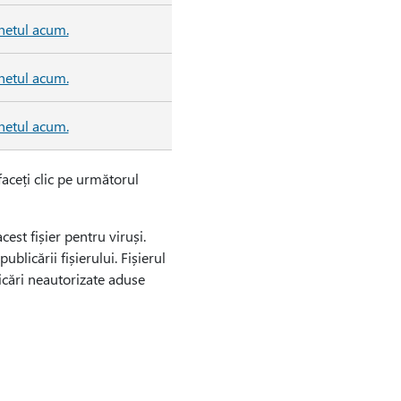
hetul acum.
hetul acum.
hetul acum.
aceți clic pe următorul
est fișier pentru viruși.
blicării fișierului. Fișierul
icări neautorizate aduse