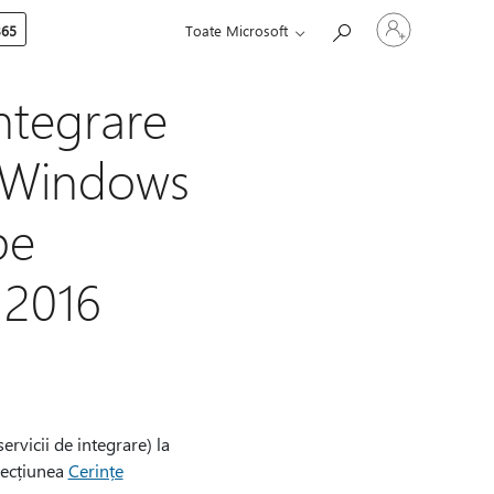
Conectați-
365
Toate Microsoft
vă
la
contul
dvs.
ntegrare
e Windows
pe
 2016
rvicii de integrare) la
secțiunea
Cerințe