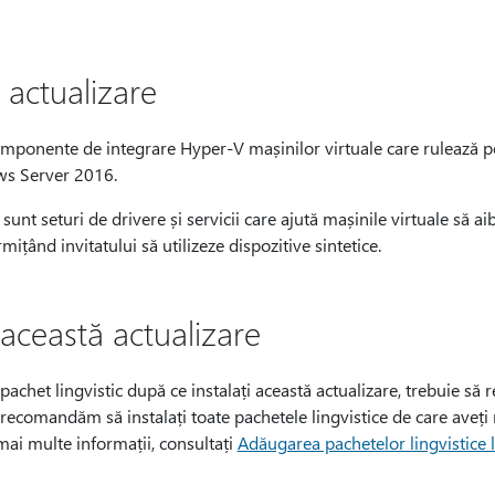
 actualizare
omponente de integrare Hyper-V mașinilor virtuale care rulează 
s Server 2016.
nt seturi de drivere și servicii care ajută mașinile virtuale să ai
ițând invitatului să utilizeze dispozitive sintetice.
această actualizare
achet lingvistic după ce instalați această actualizare, trebuie să r
 recomandăm să instalați toate pachetele lingvistice de care aveți 
mai multe informații, consultați
Adăugarea pachetelor lingvistice