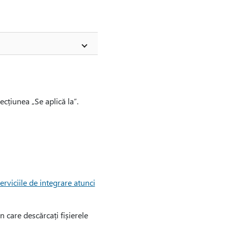
cțiunea „Se aplică la”.
rviciile de integrare atunci
în care descărcați fișierele