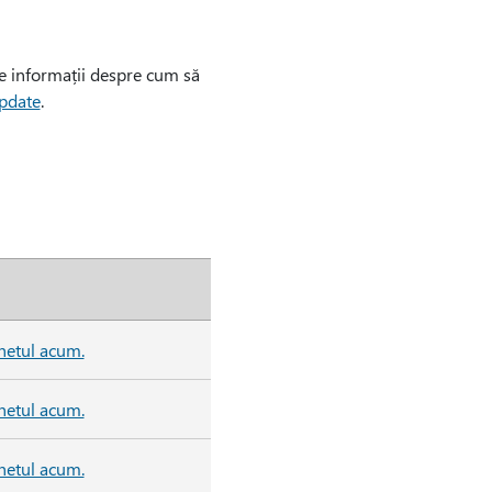
te informații despre cum să
Update
.
hetul acum.
hetul acum.
hetul acum.