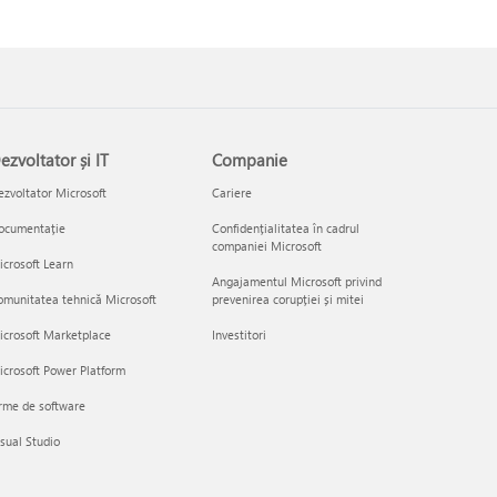
ezvoltator și IT
Companie
zvoltator Microsoft
Cariere
ocumentație
Confidențialitatea în cadrul
companiei Microsoft
crosoft Learn
Angajamentul Microsoft privind
munitatea tehnică Microsoft
prevenirea corupției și mitei
icrosoft Marketplace
Investitori
crosoft Power Platform
rme de software
sual Studio