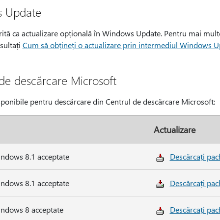
s Update
erită ca actualizare opțională în Windows Update. Pentru mai mul
sultați
Cum să obțineți o actualizare prin intermediul Windows 
de descărcare Microsoft
sponibile pentru descărcare din Centrul de descărcare Microsoft:
Actualizare
indows 8.1 acceptate
Descărcați pac
indows 8.1 acceptate
Descărcați pac
indows 8 acceptate
Descărcați pac