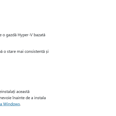
pe o gazdă Hyper-V bazată
bă o stare mai consistentă și
einstalați această
nevoie înainte de a instala
 la Windows
.