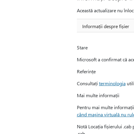
Această actualizare nu înloc
Informații despre fișier
Stare
Microsoft a confirmat că ace
Referințe
Consultați
terminologia
util
Mai multe informații
Pentru mai multe informații 
când mașina virtuală nu rul
Notă Locația fișierului .cab p
.cab.