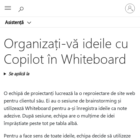
Conectaț
Microsoft
vă
la
Asistență
contul
dvs.
Organizați-vă ideile cu
Copilot în Whiteboard
Se aplică la
O echipă de proiectanți lucrează la o reproiectare de site web
pentru clientul său. Ei au o sesiune de brainstorming și
utilizează Whiteboard pentru a-și înregistra ideile ca note
adezive. După sesiune, echipa are o mulțime de idei
împrăștiate peste tot pe tabla albă.
Pentru a face sens de toate ideile, echipa decide să utilizeze