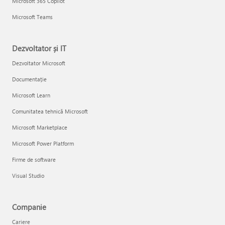
Microsoft 365 Copilot
Microsoft Teams
Dezvoltator și IT
Dezvoltator Microsoft
Documentație
Microsoft Learn
Comunitatea tehnică Microsoft
Microsoft Marketplace
Microsoft Power Platform
Firme de software
Visual Studio
Companie
Cariere