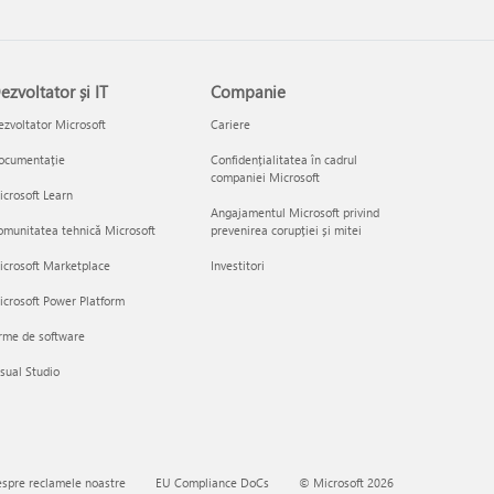
ezvoltator și IT
Companie
zvoltator Microsoft
Cariere
ocumentație
Confidențialitatea în cadrul
companiei Microsoft
crosoft Learn
Angajamentul Microsoft privind
munitatea tehnică Microsoft
prevenirea corupției și mitei
icrosoft Marketplace
Investitori
crosoft Power Platform
rme de software
sual Studio
spre reclamele noastre
EU Compliance DoCs
© Microsoft 2026