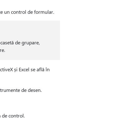
ste un control de formular.
 casetă de grupare,
re.
tiveX și Excel se află în
nstrumente de desen.
 de control.