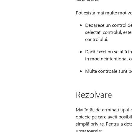
Pot exista mai multe motive
Deoarece un control de 
selectați controlul, est
controlului.
Dacă Excel nu se află în
în mod neintenționat o 
Multe controale sunt po
Rezolvare
Mai întâi, determinați tipul d
obiecte pe care aveți posibil
simplă privire. Pentru a dete
următoarele: