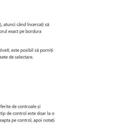
, atunci când încercați să
atorul exact pe bordura
iveX, este posibil să porniți
ete de selectare.
iferite de controale și
 tip de control este doar la o
reapta pe control, apoi notați