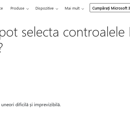
ce
Produse
Dispozitive
Mai mult
Cumpărați Microsoft 
pot selecta controalele
?
uneori dificilă și imprevizibilă.