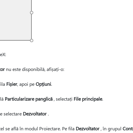
eX:
tor
nu este disponibilă, afișați-o:
fila
Fișier
, apoi pe
Opțiuni
.
ală
Particularizare panglică
, selectați
File principale
.
de selectare
Dezvoltator
.
el se află în modul Proiectare. Pe fila
Dezvoltator
, în grupul
Cont