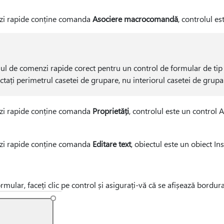
zi rapide conține comanda
Asociere macrocomandă
, controlul e
iul de comenzi rapide corect pentru un control de formular de tip
ectați perimetrul casetei de grupare, nu interiorul casetei de grupa
zi rapide conține comanda
Proprietăți
, controlul este un control Ac
zi rapide conține comanda
Editare text
, obiectul este un obiect I
mular, faceți clic pe control și asigurați-vă că se afișează bordura