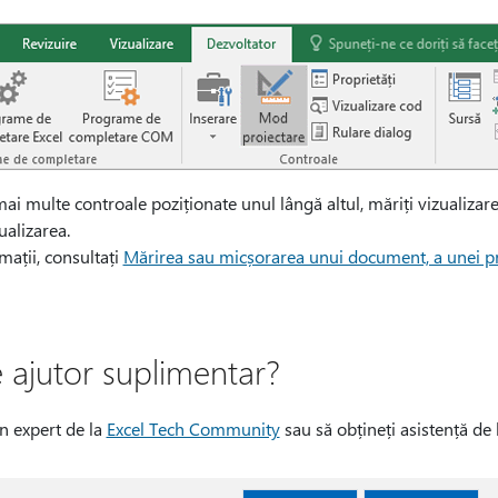
mai multe controale poziționate unul lângă altul, măriți vizualiza
ualizarea.
ații, consultați
Mărirea sau micșorarea unui document, a unei pre
 ajutor suplimentar?
un expert de la
Excel Tech Community
sau să obțineți asistență de 