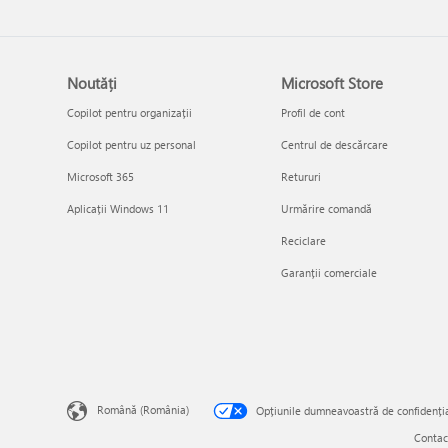
Noutăți
Microsoft Store
Copilot pentru organizații
Profil de cont
Copilot pentru uz personal
Centrul de descărcare
Microsoft 365
Retururi
Aplicații Windows 11
Urmărire comandă
Reciclare
Garanții comerciale
Română (România)
Opțiunile dumneavoastră de confidenția
Contac