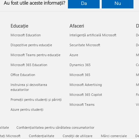
Au fost utile aceste informații?
Da
Nu
Educație
Afaceri
D
Microsoft Education
Inteligență artificială Microsoft
De
Dispozitive pentru educație
Securitate Microsoft
D
Microsoft Teams pentru educație
Azure
Mi
Microsoft 365 Education
Dynamics 365
Co
Office Education
Microsoft 365
M
Instruirea și dezvoltarea
Microsoft Advertising
Mi
educatorilor
Microsoft 365 Copilot
Fi
Promoții pentru studenți și părinți
Microsoft Teams
Vi
Azure pentru studenți
litate
Confidențialitatea pentru sănătatea consumatorilor
tați Microsoft
Confidențialitate
Condiţii de utilizare
Mărci comerciale
De