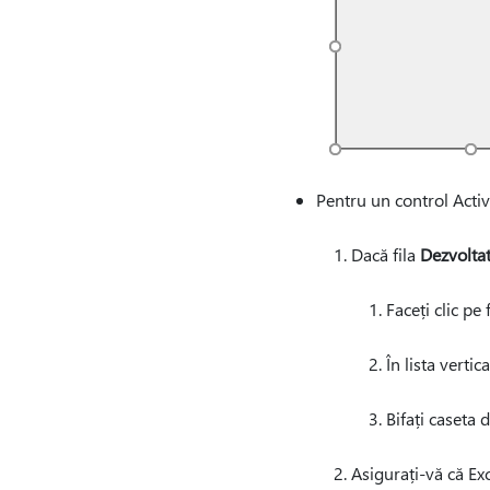
Pentru un control Activ
Dacă fila
Dezvolta
Faceți clic pe 
În lista vertic
Bifați caseta 
Asigurați-vă că Exc