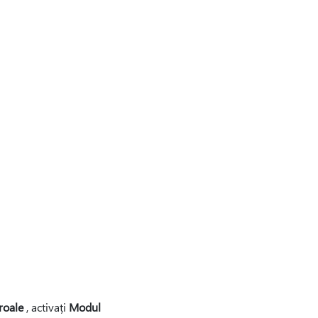
roale
, activați
Modul