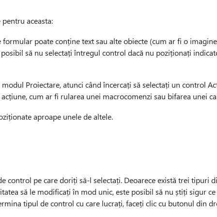
 pentru aceasta:
formular poate conține text sau alte obiecte (cum ar fi o imagine)
e posibil să nu selectați întregul control dacă nu poziționați indic
 modul Proiectare, atunci când încercați să selectați un control Act
acțiune, cum ar fi rularea unei macrocomenzi sau bifarea unei cas
ziționate aproape unele de altele.
e control pe care doriți să-l selectați. Deoarece există trei tipuri d
itatea să le modificați în mod unic, este posibil să nu știți sigur ce
rmina tipul de control cu care lucrați, faceți clic cu butonul din d