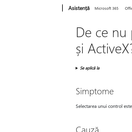
Microsoft
Asistență
Microsoft 365
Offi
De ce nu 
și ActiveX
Se aplică la
Simptome
Selectarea unui control este 
Cauză