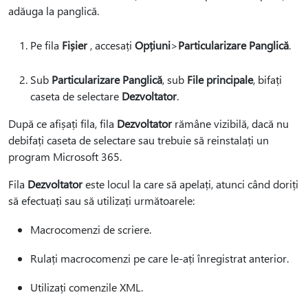
adăuga la panglică.
Pe fila
Fișier
, accesați
Opțiuni
>
Particularizare Panglică
.
Sub
Particularizare Panglică
, sub
File principale
, bifați
caseta de selectare
Dezvoltator
.
După ce afișați fila, fila
Dezvoltator
rămâne vizibilă, dacă nu
debifați caseta de selectare sau trebuie să reinstalați un
program Microsoft 365.
Fila
Dezvoltator
este locul la care să apelați, atunci când doriți
să efectuați sau să utilizați următoarele:
Macrocomenzi de scriere.
Rulați macrocomenzi pe care le-ați înregistrat anterior.
Utilizați comenzile XML.