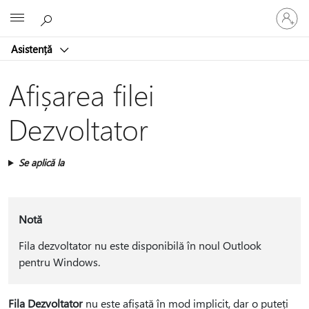
Conectaț
Microsoft
vă
la
Asistență
contul
dvs.
Afișarea filei
Dezvoltator
Se aplică la
Notă
Fila dezvoltator nu este disponibilă în noul Outlook
pentru Windows.
Fila Dezvoltator
nu este afișată în mod implicit, dar o puteți