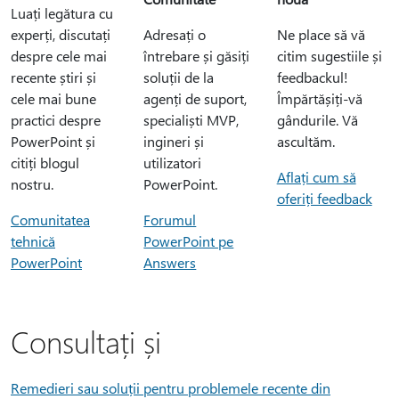
Luați legătura cu
experți, discutați
Adresați o
Ne place să vă
despre cele mai
întrebare și găsiți
citim sugestiile și
recente știri și
soluții de la
feedbackul!
cele mai bune
agenți de suport,
Împărtășiți-vă
practici despre
specialiști MVP,
gândurile. Vă
PowerPoint și
ingineri și
ascultăm.
citiți blogul
utilizatori
Aflați cum să
nostru.
PowerPoint.
oferiți feedback
Comunitatea
Forumul
tehnică
PowerPoint pe
PowerPoint
Answers
Consultați și
Remedieri sau soluții pentru problemele recente din