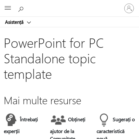
Conectaț
Microsoft
vă
la
Asistență
contul
dvs.
PowerPoint for PC
Standalone topic
template
Mai multe resurse
Întrebați
Obțineți
Sugerați o
experții
ajutor de la
caracteristică
Comunitate
nouă