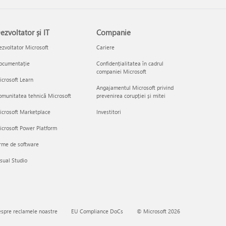
ezvoltator și IT
Companie
zvoltator Microsoft
Cariere
ocumentație
Confidențialitatea în cadrul
companiei Microsoft
crosoft Learn
Angajamentul Microsoft privind
munitatea tehnică Microsoft
prevenirea corupției și mitei
icrosoft Marketplace
Investitori
crosoft Power Platform
rme de software
sual Studio
spre reclamele noastre
EU Compliance DoCs
© Microsoft 2026