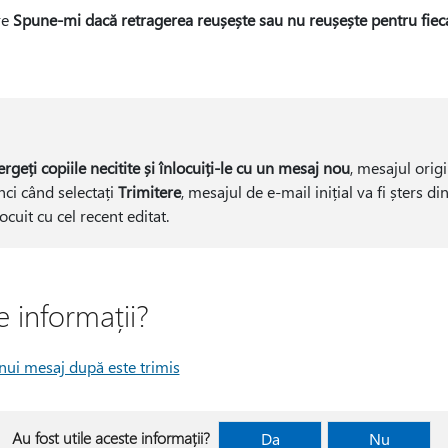
re
Spune-mi dacă retragerea reușește sau nu reușește pentru fiec
ergeți copiile necitite și înlocuiți-le cu un mesaj nou
, mesajul orig
nci când selectați
Trimitere
, mesajul de e-mail inițial va fi șters di
locuit cu cel recent editat.
e informații?
nui mesaj după este trimis
Au fost utile aceste informații?
Da
Nu