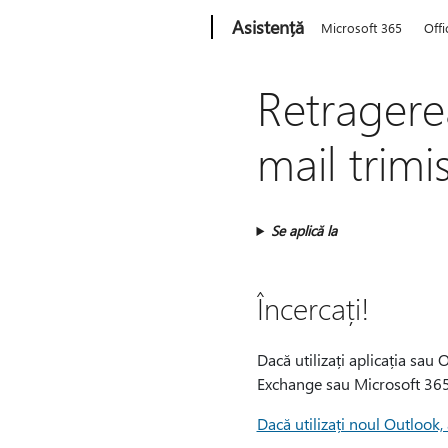
Microsoft
Asistență
Microsoft 365
Offi
Retragere
mail trimi
Se aplică la
Încercați!
Dacă utilizați aplicația sau 
Exchange sau Microsoft 365 ș
Dacă utilizați noul Outlook, 