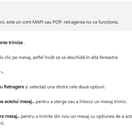
 dvs. este un cont MAPI sau POP, retragerea nu va funcționa.
nte trimise
.
u clic pe mesaj, astfel încât să se deschidă în altă fereastră.
r
>.
au Retragere
și selectați una dintre cele două opțiuni.
a acestui mesaj...
pentru a șterge sau a înlocui un mesaj trimis.
re mesaj...
pentru a trimite din nou un mesaj cu opțiunea de a actu
ii.