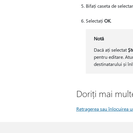
Bifați caseta de selecta
Selectați
OK
.
Notă
Dacă ați selectat
Șt
pentru editare. Atu
destinatarului și în
Doriți mai mult
Retragerea sau înlocuirea u