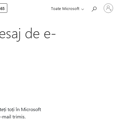
Conectați-
365
Toate Microsoft
vă
la
contul
dvs.
esaj de e-
eți toți în Microsoft
-mail trimis.