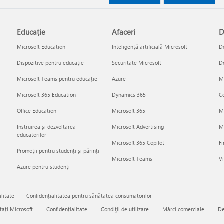
Educație
Afaceri
D
Microsoft Education
Inteligență artificială Microsoft
De
Dispozitive pentru educație
Securitate Microsoft
D
Microsoft Teams pentru educație
Azure
Mi
Microsoft 365 Education
Dynamics 365
Co
Office Education
Microsoft 365
M
Instruirea și dezvoltarea
Microsoft Advertising
Mi
educatorilor
Microsoft 365 Copilot
Fi
Promoții pentru studenți și părinți
Microsoft Teams
Vi
Azure pentru studenți
litate
Confidențialitatea pentru sănătatea consumatorilor
tați Microsoft
Confidențialitate
Condiţii de utilizare
Mărci comerciale
De