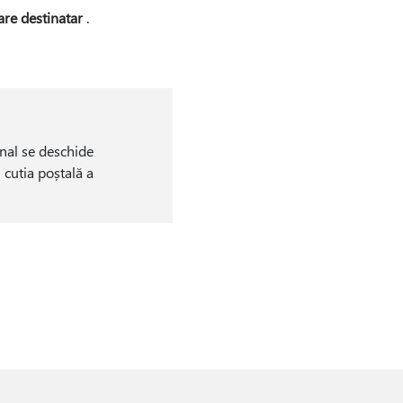
are destinatar
.
inal se deschide
n cutia poștală a