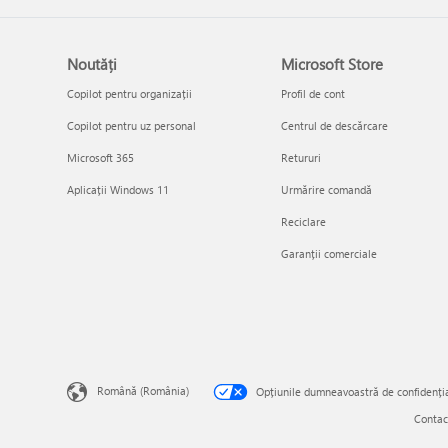
Noutăți
Microsoft Store
Copilot pentru organizații
Profil de cont
Copilot pentru uz personal
Centrul de descărcare
Microsoft 365
Retururi
Aplicații Windows 11
Urmărire comandă
Reciclare
Garanții comerciale
Română (România)
Opțiunile dumneavoastră de confidenția
Contac