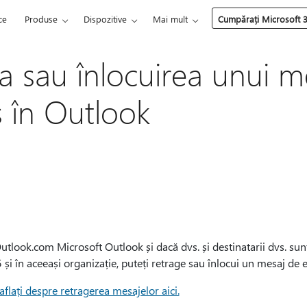
ce
Produse
Dispozitive
Mai mult
Cumpărați Microsoft 
a sau înlocuirea unui m
s în Outlook
Outlook.com Microsoft Outlook și dacă dvs. și destinatarii dvs. sunt
i în aceeași organizație, puteți retrage sau înlocui un mesaj de e
aflați despre retragerea mesajelor aici.