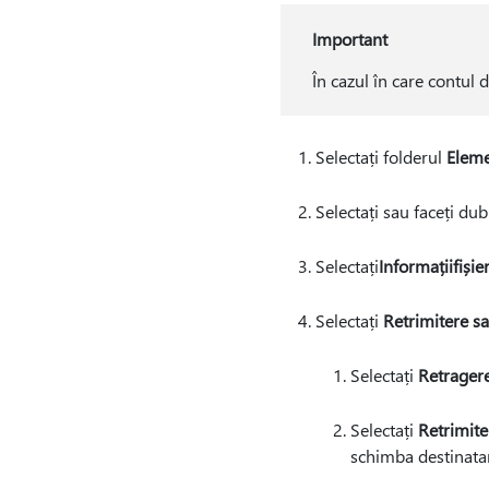
Important
În cazul în care contul
Selectați folderul
Eleme
Selectați sau faceți dubl
Selectați
Informații
fișie
Selectați
Retrimitere s
Selectați
Retragere
Selectați
Retrimite
schimba destinatar