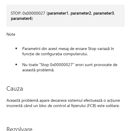
STOP: 0x00000027 (
parameter1
,
parameter2
,
parameter3
,
parameter4
)
Note
Parametrii din acest mesaj de eroare Stop variază în
funcție de configurația computerului.
Nu toate "Stop 0x00000027" erori sunt provocate de
această problemă.
Cauza
Această problemă apare deoarece sistemul efectuează o acțiune
incorectă când un bloc de control al fișierului (FCB) este solitare.
Rezolvare