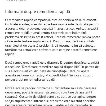
Informații despre remedierea rapidă
O remediere rapidă compatibilă este disponibilă de la Microsoft.
Cu toate acestea, această remediere rapidă este destinată pentru
a corecta doar problema descrisă în acest articol. Aplicați această
remediere rapidă numai pentru sistemele care întâmpină
problema descrisă în acest articol. Această remediere rapidă poate
să necesite testare suplimentară. Prin urmare, dacă nu sunteți
grav afectat de această problemă, vă recomandăm să aşteptaţi
următoarea actualizare software care conţine această remediere
rapidă.
Dacă remedierea rapidă este disponibilă pentru descărcare, există
o secțiune "Descărcare remediere rapidă disponibilă" în partea de
sus a acestui articol din baza de cunoștințe. Dacă nu apare
această secţiune, contactaţi Microsoft Client Service și suport
pentru a obţine remedierea rapidă.
Notă Dacă se produc probleme suplimentare sau este necesară
depanarea, poate fi necesar să creați o solicitare de asistenţă
separată. Costurile de obicei pentru suport se vor aplica pentru
sprijin suplimentar, întrebări și probleme care nu sunt specifice
pentru această remediere rapidă . Pentru o listă completă cu