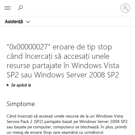
Conectaț
Microsoft
vă
la
Asistență
contul
dvs.
"0x00000027" eroare de tip stop
când încercați să accesați unele
resurse partajate în Windows Vista
SP2 sau Windows Server 2008 SP2
Se aplică la
Simptome
Când încercați să accesați unele resurse de la un Windows Vista
Service Pack 2 (SP2) partajate-bazat pe Windows Server 2008 SP2
sau bazate pe computer, computerul se blochează. În plus, primiți
un mesaj de eroare Stop care seamănă cu următorul: