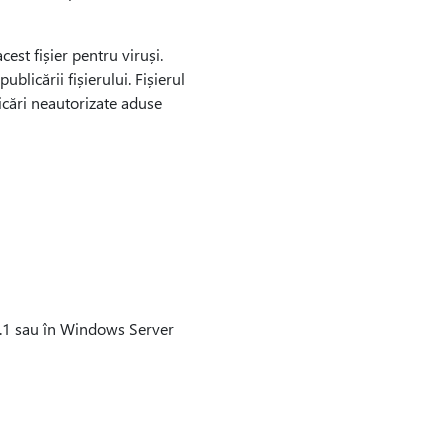
est fișier pentru viruși.
blicării fișierului. Fișierul
icări neautorizate aduse
.1 sau în Windows Server