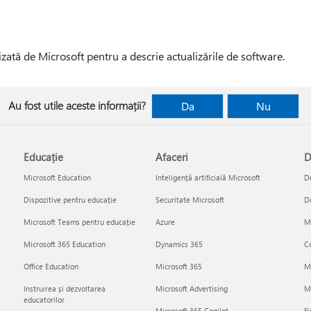
izată de Microsoft pentru a descrie actualizările de software.
Au fost utile aceste informații?
Da
Nu
Educație
Afaceri
D
Microsoft Education
Inteligență artificială Microsoft
De
Dispozitive pentru educație
Securitate Microsoft
D
Microsoft Teams pentru educație
Azure
Mi
Microsoft 365 Education
Dynamics 365
Co
Office Education
Microsoft 365
M
Instruirea și dezvoltarea
Microsoft Advertising
Mi
educatorilor
Microsoft 365 Copilot
Fi