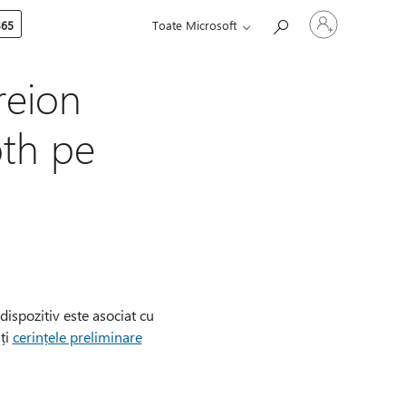
Conectați-
365
Toate Microsoft
vă
la
contul
dvs.
reion
oth pe
dispozitiv este asociat cu
ți
cerințele preliminare