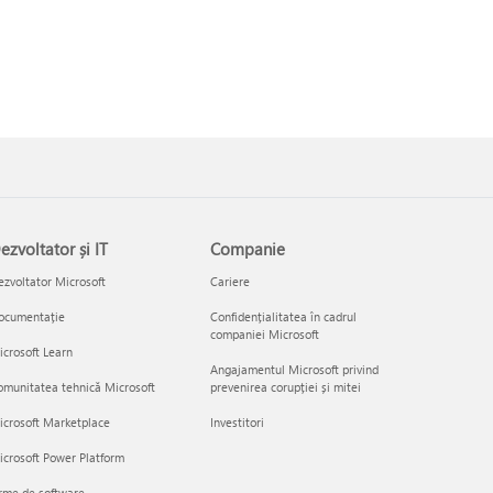
ezvoltator și IT
Companie
zvoltator Microsoft
Cariere
ocumentație
Confidențialitatea în cadrul
companiei Microsoft
crosoft Learn
Angajamentul Microsoft privind
munitatea tehnică Microsoft
prevenirea corupției și mitei
icrosoft Marketplace
Investitori
crosoft Power Platform
rme de software