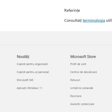
Referințe
Consultați
terminologia
util
Noutăți
Microsoft Store
Copilot pentru organizații
Profil de cont
Copilot pentru uz personal
Centrul de descărcare
Microsoft 365
Retururi
Aplicații Windows 11
Urmărire comandă
Reciclare
Garanții comerciale