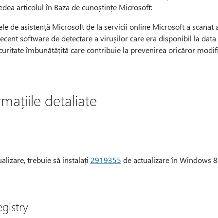
dea articolul în Baza de cunoștințe Microsoft:
le de asistență Microsoft de la servicii online Microsoft a scanat ac
recent software de detectare a virușilor care era disponibil la data pu
curitate îmbunătățită care contribuie la prevenirea oricăror modif
rmațiile detaliate
e
alizare, trebuie să instalați
2919355
de actualizare în Windows 8
egistry