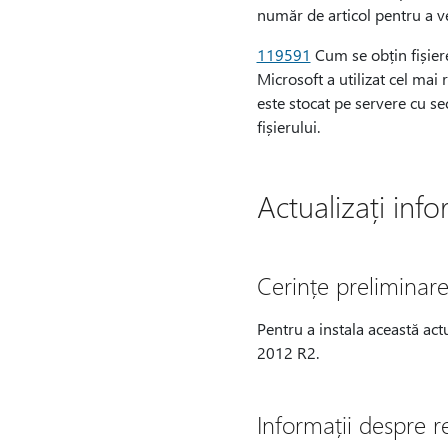
număr de articol pentru a ve
119591
Cum se obțin fișiere
Microsoft a utilizat cel mai 
este stocat pe servere cu se
fișierului.
Actualizați info
Cerințe preliminar
Pentru a instala această actu
2012 R2.
Informații despre r