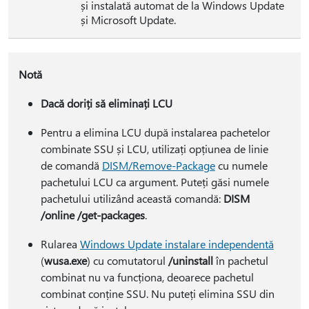
și instalată automat de la Windows Update
și Microsoft Update.
Notă
Dacă doriți să eliminați LCU
Pentru a elimina LCU după instalarea pachetelor
combinate SSU și LCU, utilizați opțiunea de linie
de comandă
DISM/Remove-Package
cu numele
pachetului LCU ca argument. Puteți găsi numele
pachetului utilizând această comandă:
DISM
/online /get-packages
.
Rularea
Windows Update instalare independentă
(
wusa.exe
) cu comutatorul
/uninstall
în pachetul
combinat nu va funcționa, deoarece pachetul
combinat conține SSU. Nu puteți elimina SSU din