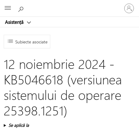
Conectaț
Microsoft
vă
la
Asistență
contul
dvs.
Subiecte asociate
12 noiembrie 2024 -
KB5046618 (versiunea
sistemului de operare
25398.1251)
Se aplică la