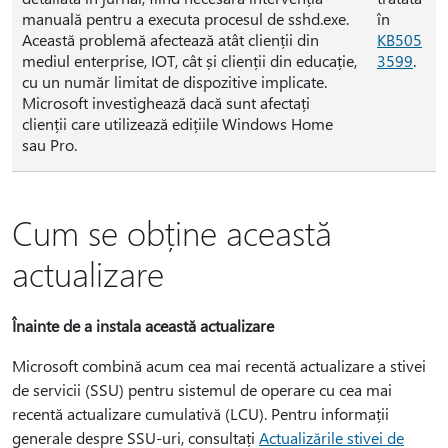
manuală pentru a executa procesul de sshd.exe.
în
Această problemă afectează atât clienții din
KB505
mediul enterprise, IOT, cât și clienții din educație,
3599
.
cu un număr limitat de dispozitive implicate.
Microsoft investighează dacă sunt afectați
clienții care utilizează edițiile Windows Home
sau Pro.
Cum se obține această
actualizare
Înainte de a instala această actualizare
Microsoft combină acum cea mai recentă actualizare a stivei
de servicii (SSU) pentru sistemul de operare cu cea mai
recentă actualizare cumulativă (LCU). Pentru informații
generale despre SSU-uri, consultați
Actualizările stivei de