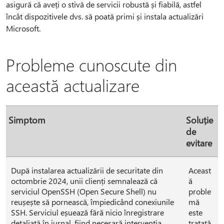
asigură că aveți o stivă de servicii robustă și fiabilă, astfel
încât dispozitivele dvs. să poată primi și instala actualizări
Microsoft.
Probleme cunoscute din
această actualizare
Simptom
Soluție
de
evitare
După instalarea actualizării de securitate din
Aceast
octombrie 2024, unii clienți semnalează că
ă
serviciul OpenSSH (Open Secure Shell) nu
proble
reușește să pornească, împiedicând conexiunile
mă
SSH. Serviciul eșuează fără nicio înregistrare
este
detaliată în jurnal, fiind necesară intervenția
tratată