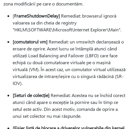
zona modificării pe care o documentăm.
[
FrameShutdownDelay]
Remediat: browserul ignoră
valoarea sa din cheia de registry
"HKLM\SOFTWARE\Microsoft\Internet Explorer\Main".
[comutatorul vm]
Remediat: un vmswitch declanșează o
eroare de oprire. Acest lucru se întâmplă atunci când
utilizați Load Balancing and Failover (LBFO) care face
echipă cu două comutatoare virtuale pe o mașină
virtuală (VM). În acest caz, un comutator virtual utilizează
virtualizarea de intrare/ieșire cu o singură rădăcină (SR-
IOV).
[Seturi de colecție]
Remediat: Acestea nu se închid corect
atunci când apare o excepție la pornire sau în timp ce
setul este activ. Din acest motiv, comanda de oprire a
unui set colector nu mai răspunde.
[Fișier listă de blocare a driverelor vulnerabile din kernel