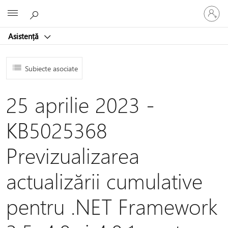
Conectaț
Microsoft
vă
la
Asistență
contul
dvs.
Subiecte asociate
25 aprilie 2023 -
KB5025368
Previzualizarea
actualizării cumulative
pentru .NET Framework