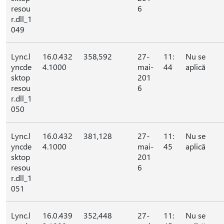
resou
6
r.dll_1
049
Lync.l
16.0.432
358,592
27-
11:
Nu se
yncde
4.1000
mai-
44
aplică
sktop
201
resou
6
r.dll_1
050
Lync.l
16.0.432
381,128
27-
11:
Nu se
yncde
4.1000
mai-
45
aplică
sktop
201
resou
6
r.dll_1
051
Lync.l
16.0.439
352,448
27-
11:
Nu se