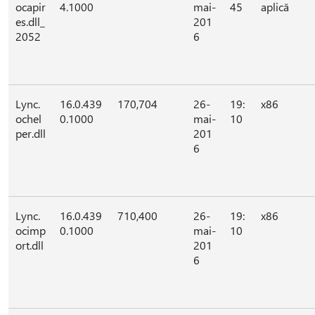
ocapir
4.1000
mai-
45
aplică
es.dll_
201
2052
6
Lync.
16.0.439
170,704
26-
19:
x86
ochel
0.1000
mai-
10
per.dll
201
6
Lync.
16.0.439
710,400
26-
19:
x86
ocimp
0.1000
mai-
10
ort.dll
201
6