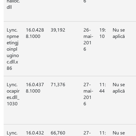
naxoc.
6
dll
Lync.
16.0.428
39,192
26-
19:
Nu se
npme
8.1000
mai-
10
aplică
etingj
201
oinpl
6
ugino
c.dll.x
86
Lync.
16.0.437
71,376
27-
11:
Nu se
ocapir
8.1000
mai-
44
aplică
es.dll_
201
1030
6
Lync.
16.0.432
66,760
27-
11:
Nu se