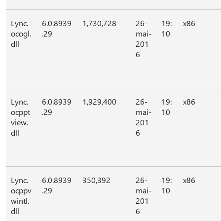
Lync.
6.0.8939
1,730,728
26-
19:
x86
ocogl.
.29
mai-
10
dll
201
6
Lync.
6.0.8939
1,929,400
26-
19:
x86
ocppt
.29
mai-
10
view.
201
dll
6
Lync.
6.0.8939
350,392
26-
19:
x86
ocppv
.29
mai-
10
wintl.
201
dll
6