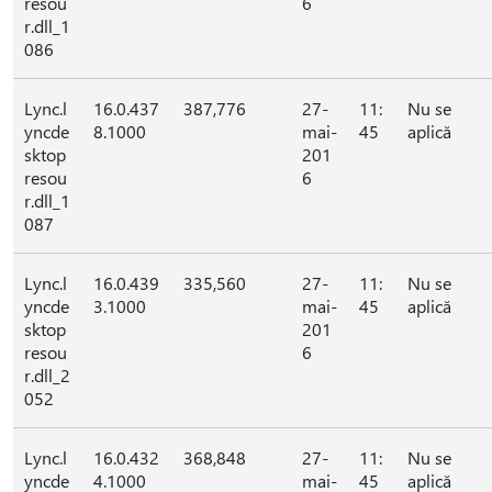
resou
6
r.dll_1
086
Lync.l
16.0.437
387,776
27-
11:
Nu se
yncde
8.1000
mai-
45
aplică
sktop
201
resou
6
r.dll_1
087
Lync.l
16.0.439
335,560
27-
11:
Nu se
yncde
3.1000
mai-
45
aplică
sktop
201
resou
6
r.dll_2
052
Lync.l
16.0.432
368,848
27-
11:
Nu se
yncde
4.1000
mai-
45
aplică