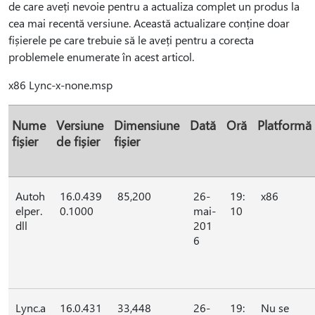
de care aveți nevoie pentru a actualiza complet un produs la
cea mai recentă versiune. Această actualizare conține doar
fișierele pe care trebuie să le aveți pentru a corecta
problemele enumerate în acest articol.
x86 Lync-x-none.msp
Nume
Versiune
Dimensiune
Dată
Oră
Platformă
fișier
de fișier
fișier
Autoh
16.0.439
85,200
26-
19:
x86
elper.
0.1000
mai-
10
dll
201
6
Lync.a
16.0.431
33,448
26-
19:
Nu se