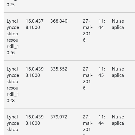
025
Lync.l
16.0.437
368,840
27-
11:
Nu se
yncde
8.1000
mai-
44
aplică
sktop
201
resou
6
r.dll_1
026
Lync.l
16.0.439
335,552
27-
11:
Nu se
yncde
3.1000
mai-
45
aplică
sktop
201
resou
6
r.dll_1
028
Lync.l
16.0.439
379,072
27-
11:
Nu se
yncde
3.1000
mai-
44
aplică
sktop
201