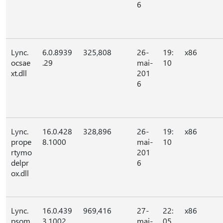
6
Lync.
6.0.8939
325,808
26-
19:
x86
ocsae
.29
mai-
10
xt.dll
201
6
Lync.
16.0.428
328,896
26-
19:
x86
prope
8.1000
mai-
10
rtymo
201
delpr
6
ox.dll
Lync.
16.0.439
969,416
27-
22:
x86
psom.
3.1002
mai-
05