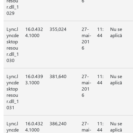
resou
6
r.dll_1
029
Lync.l
16.0.432
355,024
27-
11:
Nu se
yncde
4.1000
mai-
44
aplică
sktop
201
resou
6
r.dll_1
030
Lync.l
16.0.439
381,640
27-
11:
Nu se
yncde
3.1000
mai-
44
aplică
sktop
201
resou
6
r.dll_1
031
Lync.l
16.0.432
386,240
27-
11:
Nu se
yncde
4.1000
mai-
44
aplică