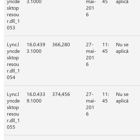
yncde
3.1000
mai-
45
aplică
sktop
201
resou
6
r.dll_1
053
Lync.l
16.0.439
366,280
27-
11:
Nu se
yncde
3.1000
mai-
45
aplică
sktop
201
resou
6
r.dll_1
054
Lync.l
16.0.433
374,456
27-
11:
Nu se
yncde
9.1000
mai-
45
aplică
sktop
201
resou
6
r.dll_1
055