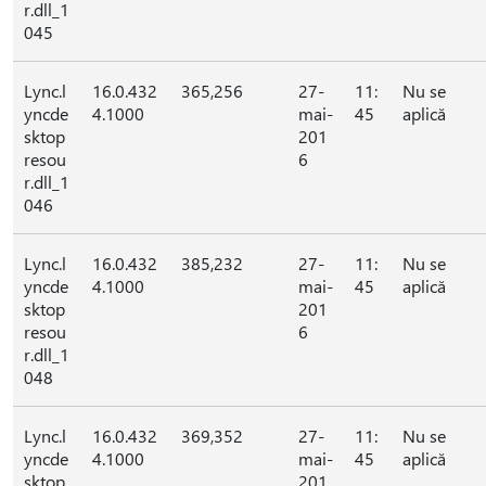
r.dll_1
045
Lync.l
16.0.432
365,256
27-
11:
Nu se
yncde
4.1000
mai-
45
aplică
sktop
201
resou
6
r.dll_1
046
Lync.l
16.0.432
385,232
27-
11:
Nu se
yncde
4.1000
mai-
45
aplică
sktop
201
resou
6
r.dll_1
048
Lync.l
16.0.432
369,352
27-
11:
Nu se
yncde
4.1000
mai-
45
aplică
sktop
201