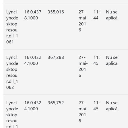
Lync.l
16.0.437
355,016
27-
11:
Nu se
yncde
8.1000
mai-
44
aplică
sktop
201
resou
6
r.dll_1
061
Lync.l
16.0.432
367,288
27-
11:
Nu se
yncde
4.1000
mai-
45
aplică
sktop
201
resou
6
r.dll_1
062
Lync.l
16.0.432
365,752
27-
11:
Nu se
yncde
4.1000
mai-
45
aplică
sktop
201
resou
6
r.dll_1