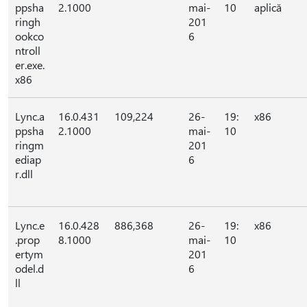
ppsha
2.1000
mai-
10
aplică
ringh
201
ookco
6
ntroll
er.exe.
x86
Lync.a
16.0.431
109,224
26-
19:
x86
ppsha
2.1000
mai-
10
ringm
201
ediap
6
r.dll
Lync.e
16.0.428
886,368
26-
19:
x86
.prop
8.1000
mai-
10
ertym
201
odel.d
6
ll