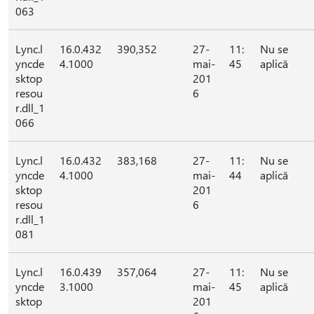
063
Lync.l
16.0.432
390,352
27-
11:
Nu se
yncde
4.1000
mai-
45
aplică
sktop
201
resou
6
r.dll_1
066
Lync.l
16.0.432
383,168
27-
11:
Nu se
yncde
4.1000
mai-
44
aplică
sktop
201
resou
6
r.dll_1
081
Lync.l
16.0.439
357,064
27-
11:
Nu se
yncde
3.1000
mai-
45
aplică
sktop
201