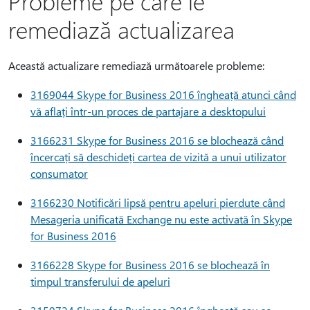
Probleme pe care le
remediază actualizarea
Această actualizare remediază următoarele probleme:
3169044 Skype for Business 2016 îngheață atunci când
vă aflați într-un proces de partajare a desktopului
3166231 Skype for Business 2016 se blochează când
încercați să deschideți cartea de vizită a unui utilizator
consumator
3166230 Notificări lipsă pentru apeluri pierdute când
Mesageria unificată Exchange nu este activată în Skype
for Business 2016
3166228 Skype for Business 2016 se blochează în
timpul transferului de apeluri