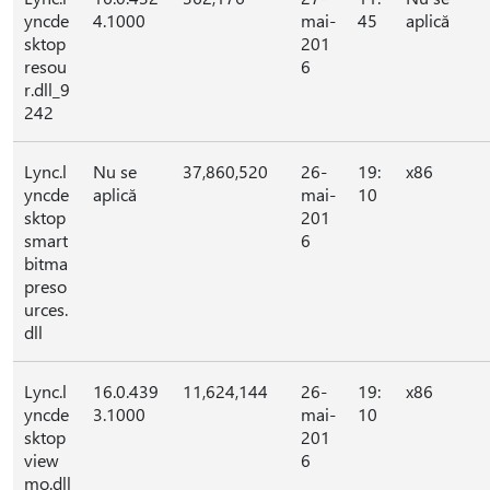
yncde
4.1000
mai-
45
aplică
sktop
201
resou
6
r.dll_9
242
Lync.l
Nu se
37,860,520
26-
19:
x86
yncde
aplică
mai-
10
sktop
201
smart
6
bitma
preso
urces.
dll
Lync.l
16.0.439
11,624,144
26-
19:
x86
yncde
3.1000
mai-
10
sktop
201
view
6
mo.dll