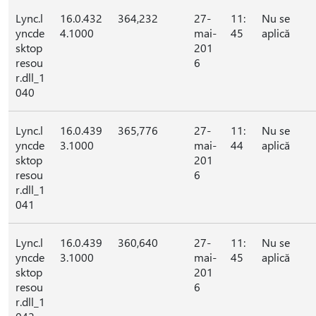
Lync.l
16.0.432
364,232
27-
11:
Nu se
yncde
4.1000
mai-
45
aplică
sktop
201
resou
6
r.dll_1
040
Lync.l
16.0.439
365,776
27-
11:
Nu se
yncde
3.1000
mai-
44
aplică
sktop
201
resou
6
r.dll_1
041
Lync.l
16.0.439
360,640
27-
11:
Nu se
yncde
3.1000
mai-
45
aplică
sktop
201
resou
6
r.dll_1