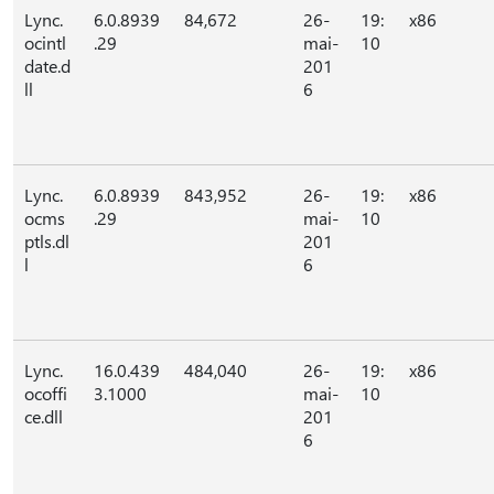
Lync.
6.0.8939
84,672
26-
19:
x86
ocintl
.29
mai-
10
date.d
201
ll
6
Lync.
6.0.8939
843,952
26-
19:
x86
ocms
.29
mai-
10
ptls.dl
201
l
6
Lync.
16.0.439
484,040
26-
19:
x86
ocoffi
3.1000
mai-
10
ce.dll
201
6