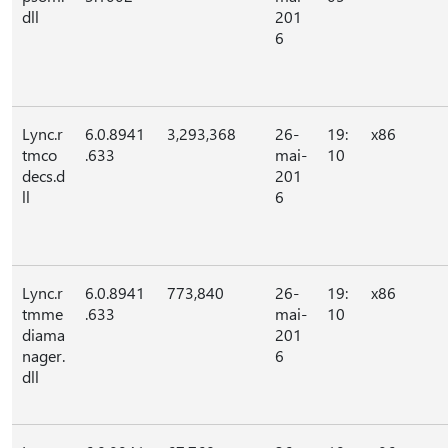
dll
201
6
Lync.r
6.0.8941
3,293,368
26-
19:
x86
tmco
.633
mai-
10
decs.d
201
ll
6
Lync.r
6.0.8941
773,840
26-
19:
x86
tmme
.633
mai-
10
diama
201
nager.
6
dll