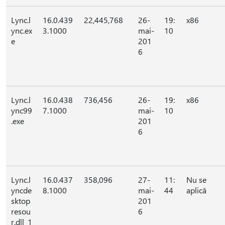
Lync.l
16.0.439
22,445,768
26-
19:
x86
ync.ex
3.1000
mai-
10
e
201
6
Lync.l
16.0.438
736,456
26-
19:
x86
ync99
7.1000
mai-
10
.exe
201
6
Lync.l
16.0.437
358,096
27-
11:
Nu se
yncde
8.1000
mai-
44
aplică
sktop
201
resou
6
r.dll_1