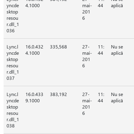
yncde
4.1000
mai-
44
aplică
sktop
201
resou
6
r.dll_1
036
Lync.l
16.0.432
335,568
27-
11:
Nu se
yncde
4.1000
mai-
44
aplică
sktop
201
resou
6
r.dll_1
037
Lync.l
16.0.433
383,192
27-
11:
Nu se
yncde
9.1000
mai-
44
aplică
sktop
201
resou
6
r.dll_1
038