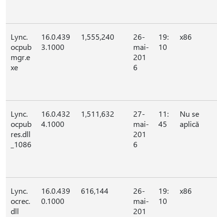
Lync.
16.0.439
1,555,240
26-
19:
x86
ocpub
3.1000
mai-
10
mgr.e
201
xe
6
Lync.
16.0.432
1,511,632
27-
11:
Nu se
ocpub
4.1000
mai-
45
aplică
res.dll
201
_1086
6
Lync.
16.0.439
616,144
26-
19:
x86
ocrec.
0.1000
mai-
10
dll
201