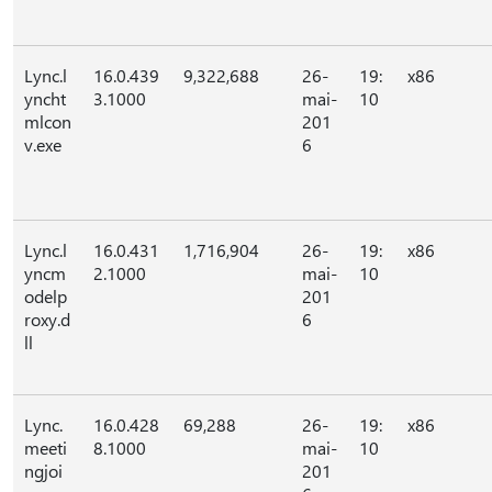
Lync.l
16.0.439
9,322,688
26-
19:
x86
yncht
3.1000
mai-
10
mlcon
201
v.exe
6
Lync.l
16.0.431
1,716,904
26-
19:
x86
yncm
2.1000
mai-
10
odelp
201
roxy.d
6
ll
Lync.
16.0.428
69,288
26-
19:
x86
meeti
8.1000
mai-
10
ngjoi
201