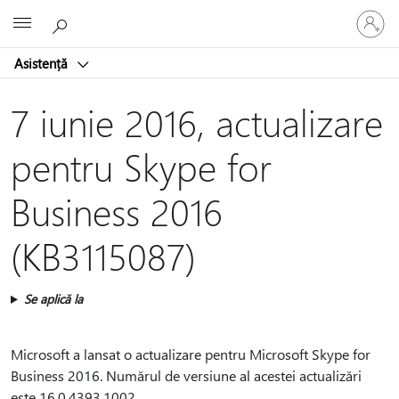
Conectaț
Microsoft
vă
la
Asistență
contul
dvs.
7 iunie 2016, actualizare
pentru Skype for
Business 2016
(KB3115087)
Se aplică la
Microsoft a lansat o actualizare pentru Microsoft Skype for
Business 2016. Numărul de versiune al acestei actualizări
este 16.0.4393.1002.