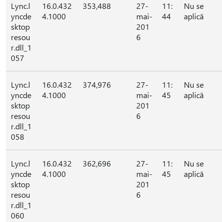
Lync.l
16.0.432
353,488
27-
11:
Nu se
yncde
4.1000
mai-
44
aplică
sktop
201
resou
6
r.dll_1
057
Lync.l
16.0.432
374,976
27-
11:
Nu se
yncde
4.1000
mai-
45
aplică
sktop
201
resou
6
r.dll_1
058
Lync.l
16.0.432
362,696
27-
11:
Nu se
yncde
4.1000
mai-
45
aplică
sktop
201
resou
6
r.dll_1
060