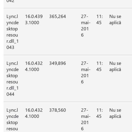
042
Lync.l
16.0.439
365,264
27-
11:
Nu se
yncde
3.1000
mai-
45
aplică
sktop
201
resou
6
r.dll_1
043
Lync.l
16.0.432
349,896
27-
11:
Nu se
yncde
4.1000
mai-
45
aplică
sktop
201
resou
6
r.dll_1
044
Lync.l
16.0.432
378,560
27-
11:
Nu se
yncde
4.1000
mai-
45
aplică
sktop
201
resou
6