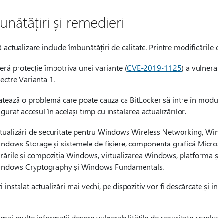
nătățiri și remedieri
 actualizare include îmbunătățiri de calitate. Printre modificările
eră protecție împotriva unei variante (
CVE-2019-1125
) a vulnera
ectre Varianta 1.
atează o problemă care poate cauza ca BitLocker să intre în modu
igurat accesul în același timp cu instalarea actualizărilor.
tualizări de securitate pentru Windows Wireless Networking, Win
ndows Storage și sistemele de fișiere, componenta grafică Micros
trările și compoziția Windows, virtualizarea Windows, platforma ș
ndows Cryptography și Windows Fundamentals.
i instalat actualizări mai vechi, pe dispozitiv vor fi descărcate și 
mai multe informații despre vulnerabilitățile de securitate rezolva