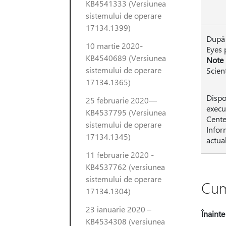
KB4541333 (Versiunea
sistemului de operare
17134.1399)
După 
10 martie 2020-
Eyes 
KB4540689 (Versiunea
Note
sistemului de operare
Scien
17134.1365)
Dispo
25 februarie 2020—
execu
KB4537795 (Versiunea
Cente
sistemului de operare
Infor
17134.1345)
actua
11 februarie 2020 -
KB4537762 (versiunea
sistemului de operare
Cum
17134.1304)
23 ianuarie 2020 –
Înainte
KB4534308 (versiunea