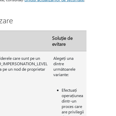
zare
Soluție de
evitare
folderele care sunt pe un
Alegeți una
S_BAD_IMPERSONATION_LEVEL
dintre
ea pe un nod de proprietar
următoarele
variante:
Efectuați
operațiunea
dintr-un
proces care
are privilegii