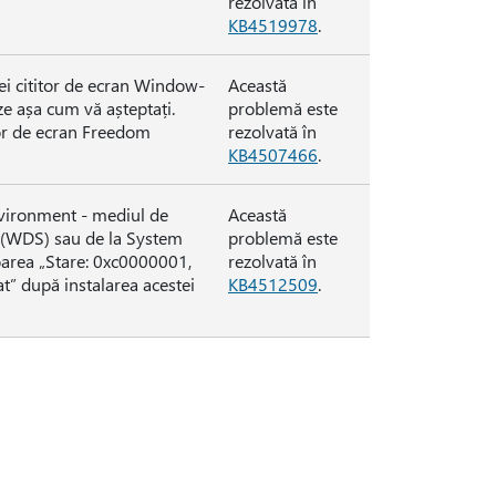
rezolvată în
KB4519978
.
iei cititor de ecran Window-
Această
ze așa cum vă așteptați.
problemă este
itor de ecran Freedom
rezolvată în
KB4507466
.
nvironment - mediul de
Această
s (WDS) sau de la System
problemă este
area „Stare: 0xc0000001,
rezolvată în
at” după instalarea acestei
KB4512509
.