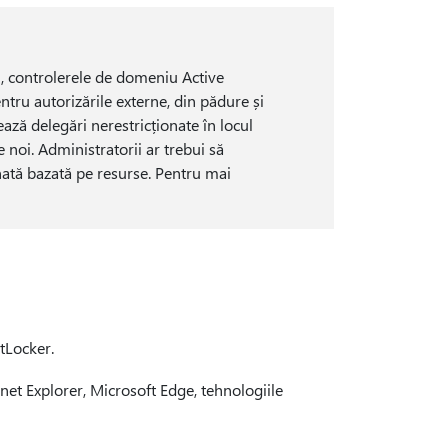
9, controlerele de domeniu Active
tru autorizările externe, din pădure și
zează delegări nerestricționate în locul
te noi. Administratorii ar trebui să
onată bazată pe resurse. Pentru mai
tLocker.
rnet Explorer, Microsoft Edge, tehnologiile