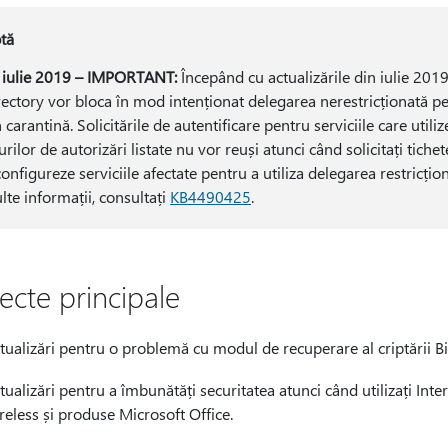
tă
 iulie 2019 – IMPORTANT:
Începând cu actualizările din iulie 201
rectory vor bloca în mod intenționat delegarea nerestricționată pen
 carantină. Solicitările de autentificare pentru serviciile care utili
urilor de autorizări listate nu vor reuși atunci când solicitați tiche
configureze serviciile afectate pentru a utiliza delegarea restricți
lte informații, consultați
KB4490425
.
ecte principale
tualizări pentru o problemă cu modul de recuperare al criptării Bi
tualizări pentru a îmbunătăți securitatea atunci când utilizați Inte
reless și produse Microsoft Office.