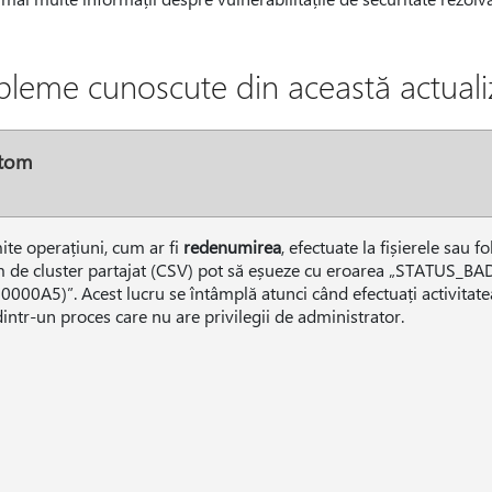
bleme cunoscute din această actuali
tom
te operațiuni, cum ar fi
redenumirea
, efectuate la fișierele sau 
 de cluster partajat (CSV) pot să eșueze cu eroarea „STATU
0000A5)”. Acest lucru se întâmplă atunci când efectuați activitat
intr-un proces care nu are privilegii de administrator.