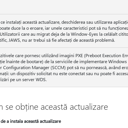
ce instalați această actualizare, deschiderea sau utilizarea aplicaț
poate duce la o eroare, iar unele caracteristici pot să nu funcțione
Utilizatorii care au migrat deja de la Window-Eyes la celălalt cit
tific, JAWS, nu ar trebui să fie afectați de această problemă.
zitivele care pornesc utilizând imagini PXE (Preboot Execution E
ție înainte de bootare) de la serviciile de implementare Window
r Configuration Manager (SCCM) pot să nu pornească, având ero
mații: un dispozitiv solicitat nu este conectat sau nu poate fi acces
lizări pe un server WDS.
 se obține această actualizare
 de a instala această actualizare