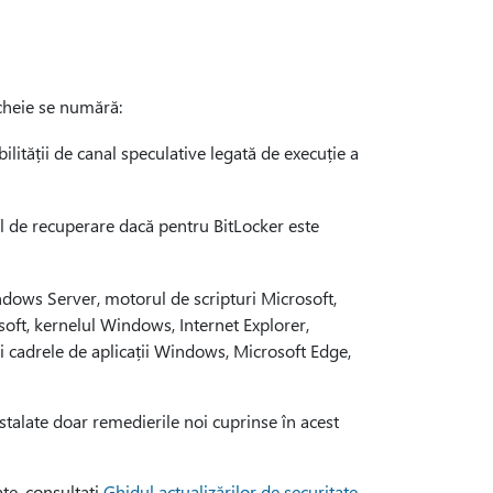
 cheie se numără:
bilității de canal speculative legată de execuție a
l de recuperare dacă pentru BitLocker este
dows Server, motorul de scripturi Microsoft,
oft, kernelul Windows, Internet Explorer,
i cadrele de aplicații Windows, Microsoft Edge,
instalate doar remedierile noi cuprinse în acest
te, consultați
Ghidul actualizărilor de securitate
.