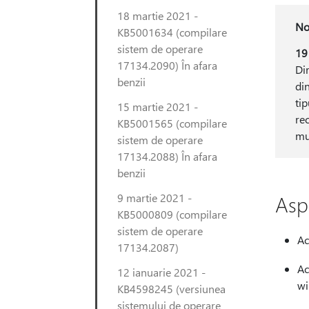
18 martie 2021 -
No
KB5001634 (compilare
sistem de operare
19
17134.2090) În afara
Di
benzii
din
tip
15 martie 2021 -
re
KB5001565 (compilare
mu
sistem de operare
17134.2088) În afara
benzii
9 martie 2021 -
Asp
KB5000809 (compilare
sistem de operare
Ac
17134.2087)
Ac
12 ianuarie 2021 -
wi
KB4598245 (versiunea
sistemului de operare