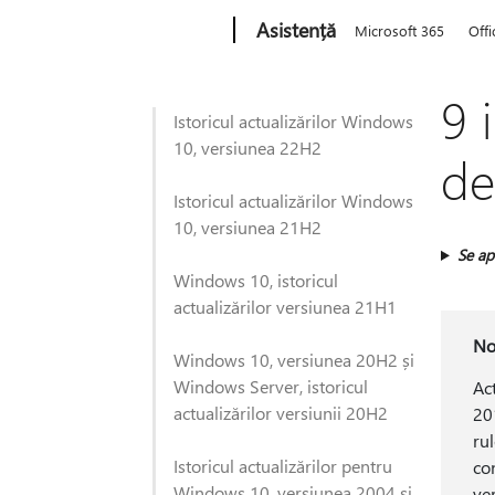
Microsoft
Asistență
Microsoft 365
Offi
9 
Istoricul actualizărilor Windows
10, versiunea 22H2
de
Istoricul actualizărilor Windows
10, versiunea 21H2
Se apl
Windows 10, istoricul
actualizărilor versiunea 21H1
No
Windows 10, versiunea 20H2 și
Windows Server, istoricul
Ac
actualizărilor versiunii 20H2
20
ru
Istoricul actualizărilor pentru
co
Windows 10, versiunea 2004 și
ve