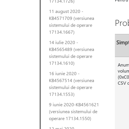
17134.1726)
11 august 2020 -
KB4571709 (versiunea
Pro
sistemului de operare
17134.1667)
Simp
14 iulie 2020 -
KB4565489 (versiunea
sistemului de operare
17134.1610)
Anumi
volum
16 iunie 2020 -
(0xC0
KB4567514 (versiunea
CSV d
sistemului de operare
17134.1553)
9 iunie 2020-KB4561621
(versiunea sistemului de
operare 17134.1550)
12 mai 2020 -