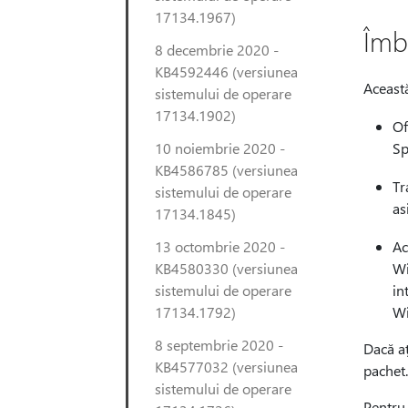
17134.1967)
Îmbu
8 decembrie 2020 -
KB4592446 (versiunea
Această
sistemului de operare
17134.1902)
Of
10 noiembrie 2020 -
Sp
KB4586785 (versiunea
Tr
sistemului de operare
as
17134.1845)
13 octombrie 2020 -
Ac
KB4580330 (versiunea
Wi
sistemului de operare
in
17134.1792)
Wi
8 septembrie 2020 -
Dacă aț
KB4577032 (versiunea
pachet.
sistemului de operare
Pentru 