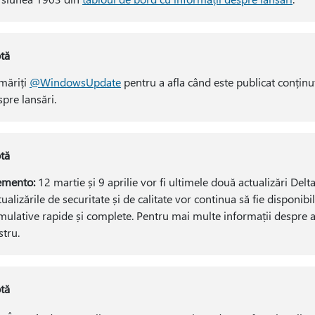
tă
măriți
@WindowsUpdate
pentru a afla când este publicat conținu
spre lansări.
tă
mento:
12 martie și 9 aprilie vor fi ultimele două actualizări De
ualizările de securitate și de calitate vor continua să fie disponibi
mulative rapide și complete. Pentru mai multe informații despre ac
stru.
tă