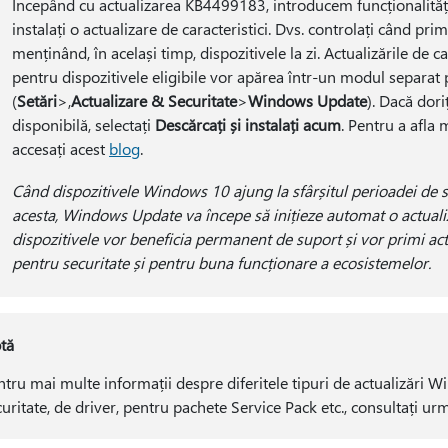
Începând cu actualizarea KB4499183, introducem funcționalități
instalați o actualizare de caracteristici. Dvs. controlați când primi
menținând, în același timp, dispozitivele la zi. Actualizările de c
pentru dispozitivele eligibile vor apărea într-un modul separ
(
Setări
>,
Actualizare & Securitate
>
Windows Update
). Dacă dori
disponibilă, selectați
Descărcați și instalați acum
. Pentru a afla 
accesați acest
blog
.
Când dispozitivele Windows 10 ajung la sfârșitul perioadei de s
acesta, Windows Update va începe să inițieze automat o actualizar
dispozitivele vor beneficia permanent de suport și vor primi act
pentru securitate și pentru buna funcționare a ecosistemelor.
tă
tru mai multe informații despre diferitele tipuri de actualizări Wi
curitate, de driver, pentru pachete Service Pack etc., consultați u