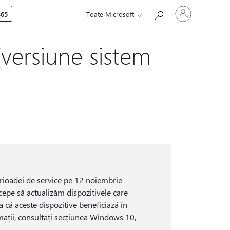
Conectați-
365
Toate Microsoft
vă
la
contul
dvs.
(versiune sistem
erioadei de service pe 12 noiembrie
cepe să actualizăm dispozitivele care
 că aceste dispozitive beneficiază în
mații, consultați secțiunea Windows 10,