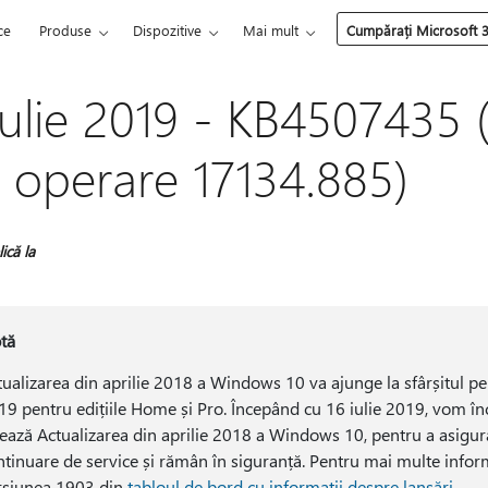
ce
Produse
Dispozitive
Mai mult
Cumpărați Microsoft 
iulie 2019 - KB4507435 
 operare 17134.885)
ică la
tă
tualizarea din aprilie 2018 a Windows 10 va ajunge la sfârșitul p
19 pentru edițiile Home și Pro. Începând cu 16 iulie 2019, vom în
lează Actualizarea din aprilie 2018 a Windows 10, pentru a asigura
ntinuare de service și rămân în siguranță. Pentru mai multe infor
rsiunea 1903 din
tabloul de bord cu informații despre lansări
.