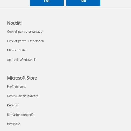
Da
Nu
Noutăți
Copilot pentru organizații
Copilot pentru uz personal
Microsoft 365
Aplicații Windows 11
Microsoft Store
Profil de cont
Centrul de descărcare
Retururi
Urmărire comandă
Reciclare