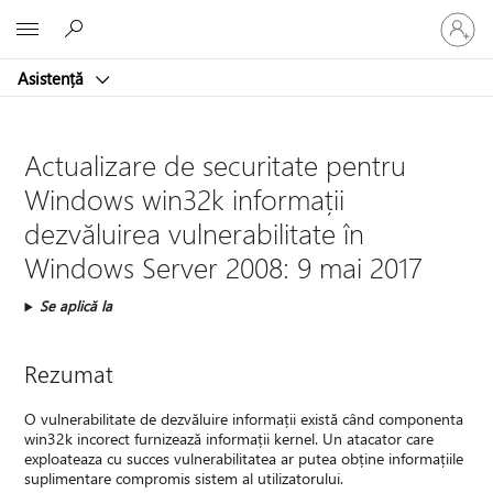
Conectaț
Microsoft
vă
la
Asistență
contul
dvs.
Actualizare de securitate pentru
Windows win32k informații
dezvăluirea vulnerabilitate în
Windows Server 2008: 9 mai 2017
Se aplică la
Rezumat
O vulnerabilitate de dezvăluire informații există când componenta
win32k incorect furnizează informații kernel. Un atacator care
exploateaza cu succes vulnerabilitatea ar putea obține informațiile
suplimentare compromis sistem al utilizatorului.