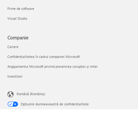
Firme de software
Visual Studio
Companie
Cariere
Confidențialitatea în cadrul companiei Microsoft
Angajamentul Microsoft privind prevenirea corupției și mitei
Investitori
Română (România)
Opțiunile dumneavoastră de confidențialitate
Confidențialitatea pentru sănătatea consumatorilor
Contactați Microsoft
Confidențialitate
Condiţii de utilizare
Mărci comerciale
Despre reclamele noastre
EU Compliance DoCs