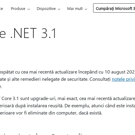
ce
Produse
Dispozitive
Mai mult
Cumpărați Microsoft 
e .NET 3.1
ospătat cu cea mai recentă actualizare începând cu 10 august 2021
tate și alte remedieri nelegate de securitate. Consultați
notele priv
e.
ET Core 3.1 sunt upgrade-uri, mai exact, cea mai recentă actualizare
erioară după instalarea reușită. De exemplu, atunci când este inst
terioare vor fi eliminate din computer, dacă există.