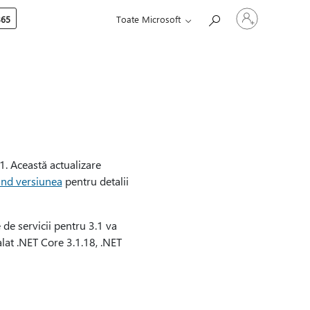
Conectați-
365
Toate Microsoft
vă
la
contul
dvs.
. Această actualizare
ind versiunea
pentru detalii
 de servicii pentru 3.1 va
alat .NET Core 3.1.18, .NET