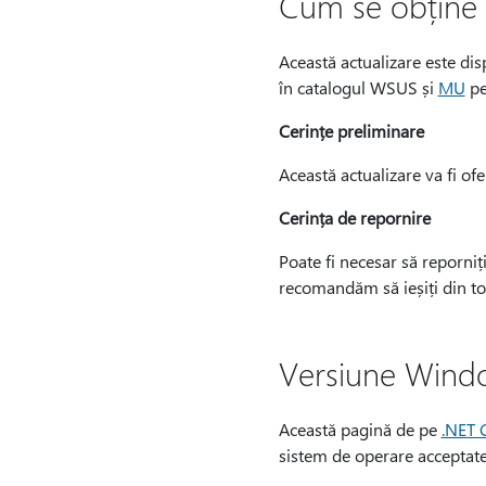
Cum se obține ș
Această actualizare este di
în catalogul WSUS și
MU
pe
Cerințe preliminare
Această actualizare va fi ofe
Cerința de repornire
Poate fi necesar să reporniți
recomandăm să ieșiți din toa
Versiune Wind
Această pagină de pe
.NET 
sistem de operare acceptate