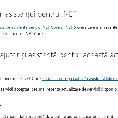
al asistenței pentru .NET
tica de asistență pentru .NET Core și .NET 5
oferă cele mai recente 
istenței pentru .NET Core.
jutor și asistență pentru această ac
 tehnologiile .NET Core,
contactați un specialist în asistență Micro
e servicii acceptat (cea mai recentă actualizare de servicii disponibil
e
altă modalitate excelentă de a obține ajutor și chiar de a contribui