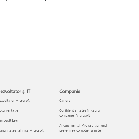
ezvoltator și IT
Companie
zvoltator Microsoft
Cariere
ocumentație
Confidențialitatea în cadrul
companiei Microsoft
crosoft Learn
Angajamentul Microsoft privind
munitatea tehnică Microsoft
prevenirea corupției și mitei