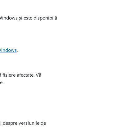
Windows și este disponibilă
 Windows
.
 fișiere afectate. Vă
e.
i despre versiunile de