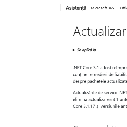
Microsoft
Asistență
Microsoft 365
Offi
Actualizar
Se aplică la
.NET Core 3.1 a fost reîmpr
conține remedieri de fiabili
despre pachetele actualizat
Actualizările de servicii .N
elimina actualizarea 3.1 ant
Core 3.1.17 și versiunile an