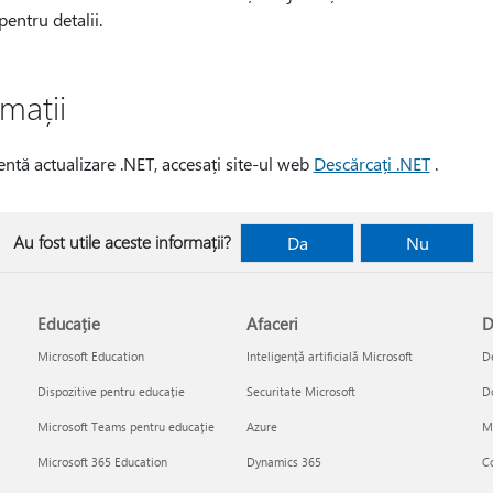
entru detalii.
mații
ntă actualizare .NET, accesați site-ul web
Descărcați .NET
.
Au fost utile aceste informații?
Da
Nu
Educație
Afaceri
D
Microsoft Education
Inteligență artificială Microsoft
De
Dispozitive pentru educație
Securitate Microsoft
D
Microsoft Teams pentru educație
Azure
Mi
Microsoft 365 Education
Dynamics 365
Co