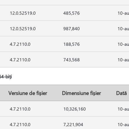
12.0.52519.0
485,576
10-au
12.0.52519.0
987,840
10-au
4.7.2110.0
188,576
10-au
4.7.2110.0
743,568
10-au
4-biți
Versiune de fișier
Dimensiune fișier
Dată
4.7.2110.0
10,326,160
10-au
4.7.2110.0
7,221,904
10-au