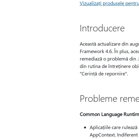
Vizualizați produsele pentru 
Introducere
Această actualizare din au
Framework 4.6. În plus, ac
remediază o problemă din .N
din rutina de întreținere obi
"Cerință de repornire".
Probleme reme
Common Language Runtim
Aplicațiile care ruleaz
AppContext. Indiferent 