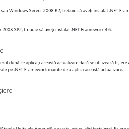
au Windows Server 2008 R2, trebuie să aveți instalat .NET Frame
2008 SP2, trebuie să aveți instalat .NET Framework 4.6.
re
rul după ce aplicați această actualizare dacă se utilizează fișie
bazate pe .NET Framework înainte de a aplica această actualizare.
șiere
tatele Unite ale Americii) a acestei actualizări instalează fișiere c