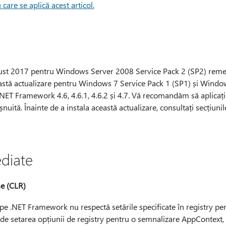
care se aplică acest articol.
gust 2017 pentru Windows Server 2008 Service Pack 2 (SP2) reme
eastă actualizare pentru Windows 7 Service Pack 1 (SP1) și Wind
ET Framework 4.6, 4.6.1, 4.6.2 și 4.7. Vă recomandăm să aplicați 
șnuită. Înainte de a instala această actualizare, consultați secțiuni
diate
e (CLR)
ă pe .NET Framework nu respectă setările specificate în registry p
de setarea opțiunii de registry pentru o semnalizare AppContext, 