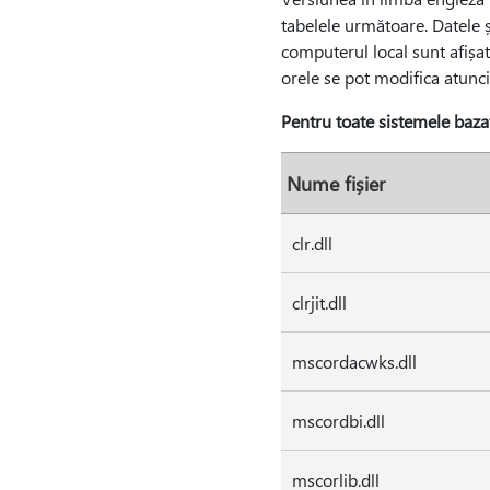
tabelele următoare. Datele și
computerul local sunt afișat
orele se pot modifica atunci
Pentru toate sistemele baza
Nume fișier
clr.dll
clrjit.dll
mscordacwks.dll
mscordbi.dll
mscorlib.dll