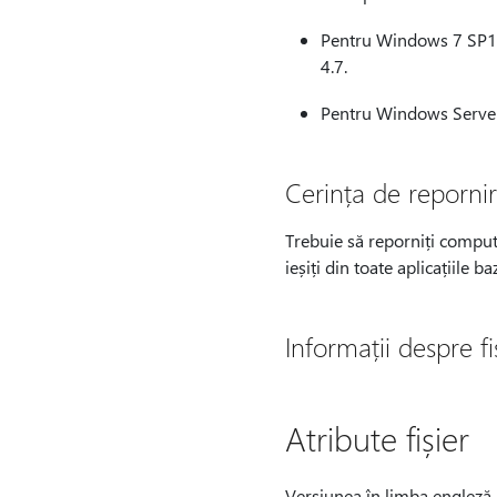
Pentru Windows 7 SP1 s
4.7.
Pentru Windows Server 
Cerința de reporni
Trebuie să reporniți compute
ieșiți din toate aplicațiile 
Informații despre fi
Atribute fișier
Versiunea în limba engleză (S