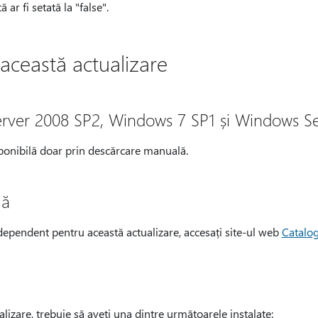
ar fi setată la "false".
această actualizare
rver 2008 SP2, Windows 7 SP1 și Windows Se
sponibilă doar prin descărcare manuală.
lă
dependent pentru această actualizare, accesați site-ul web
Catalo
e
alizare, trebuie să aveți una dintre următoarele instalate: