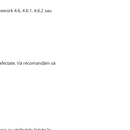
work 4.6, 4.6.1, 4.6.2 sau
re afectate. Vă recomandăm să
are au atributele listate în