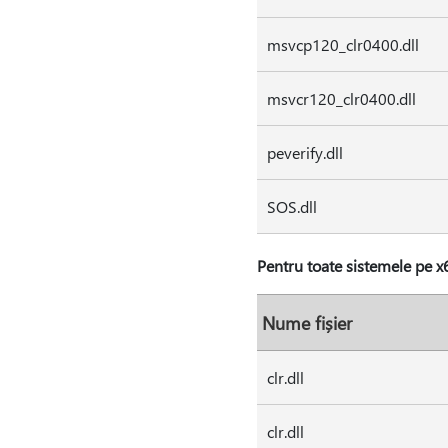
msvcp120_clr0400.dll
msvcr120_clr0400.dll
peverify.dll
SOS.dll
Pentru toate sistemele pe x6
Nume fișier
clr.dll
clr.dll