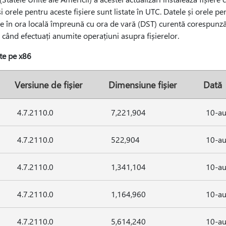
 orele pentru aceste fișiere sunt listate în UTC. Datele și orele pe
e în ora locală împreună cu ora de vară (DST) curentă corespunzăto
 când efectuați anumite operațiuni asupra fișierelor.
te pe x86
Versiune de fișier
Dimensiune fișier
Dată
4.7.2110.0
7,221,904
10-au
4.7.2110.0
522,904
10-au
4.7.2110.0
1,341,104
10-au
4.7.2110.0
1,164,960
10-au
4.7.2110.0
5,614,240
10-au