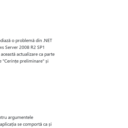
diază o problemă din .NET
ows Server 2008 R2 SP1
această actualizare ca parte
le "Cerințe preliminare" și
entru argumentele
aplicația se comportă ca și