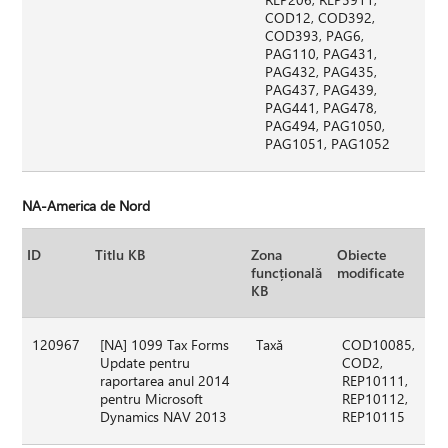
COD12, COD392,
COD393, PAG6,
PAG110, PAG431,
PAG432, PAG435,
PAG437, PAG439,
PAG441, PAG478,
PAG494, PAG1050,
PAG1051, PAG1052
NA-America de Nord
ID
Titlu KB
Zona
Obiecte
funcțională
modificate
KB
120967
[NA] 1099 Tax Forms
Taxă
COD10085,
Update pentru
COD2,
raportarea anul 2014
REP10111,
pentru Microsoft
REP10112,
Dynamics NAV 2013
REP10115