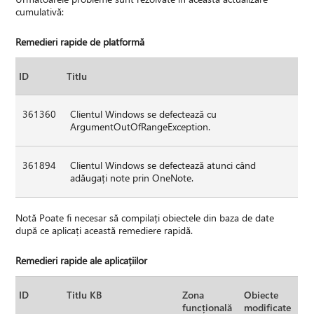
cumulativă:
Remedieri rapide de platformă
ID
Titlu
361360
Clientul Windows se defectează cu
ArgumentOutOfRangeException.
361894
Clientul Windows se defectează atunci când
adăugați note prin OneNote.
Notă Poate fi necesar să compilați obiectele din baza de date
după ce aplicați această remediere rapidă.
Remedieri rapide ale aplicațiilor
ID
Titlu KB
Zona
Obiecte
funcțională
modificate