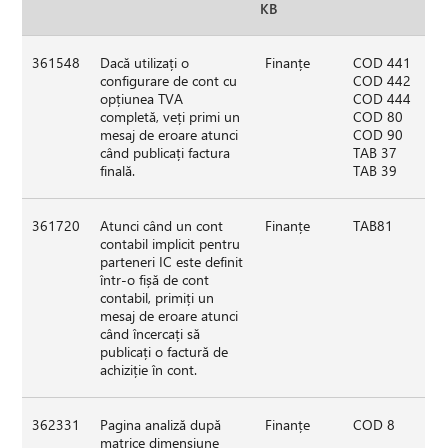
KB
361548
Dacă utilizați o
Finanțe
COD 441
configurare de cont cu
COD 442
opțiunea TVA
COD 444
completă, veți primi un
COD 80
mesaj de eroare atunci
COD 90
când publicați factura
TAB 37
finală.
TAB 39
361720
Atunci când un cont
Finanțe
TAB81
contabil implicit pentru
parteneri IC este definit
într-o fișă de cont
contabil, primiți un
mesaj de eroare atunci
când încercați să
publicați o factură de
achiziție în cont.
362331
Pagina analiză după
Finanțe
COD 8
matrice dimensiune