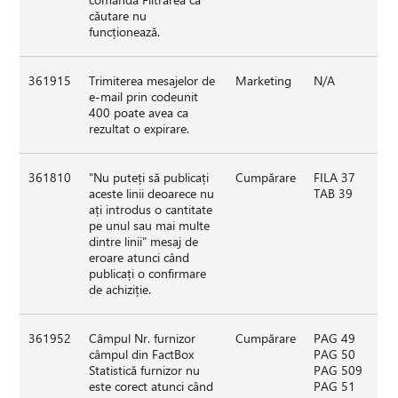
căutare nu
funcționează.
361915
Trimiterea mesajelor de
Marketing
N/A
e-mail prin codeunit
400 poate avea ca
rezultat o expirare.
361810
"Nu puteți să publicați
Cumpărare
FILA 37
aceste linii deoarece nu
TAB 39
ați introdus o cantitate
pe unul sau mai multe
dintre linii" mesaj de
eroare atunci când
publicați o confirmare
de achiziție.
361952
Câmpul Nr. furnizor
Cumpărare
PAG 49
câmpul din FactBox
PAG 50
Statistică furnizor nu
PAG 509
este corect atunci când
PAG 51