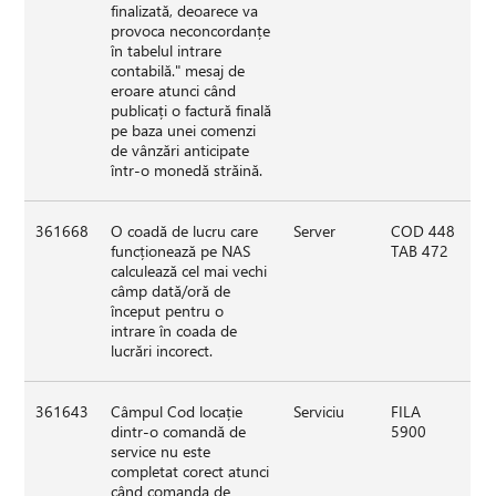
finalizată, deoarece va
provoca neconcordanțe
în tabelul intrare
contabilă." mesaj de
eroare atunci când
publicați o factură finală
pe baza unei comenzi
de vânzări anticipate
într-o monedă străină.
361668
O coadă de lucru care
Server
COD 448
funcționează pe NAS
TAB 472
calculează cel mai vechi
câmp dată/oră de
început pentru o
intrare în coada de
lucrări incorect.
361643
Câmpul Cod locație
Serviciu
FILA
dintr-o comandă de
5900
service nu este
completat corect atunci
când comanda de