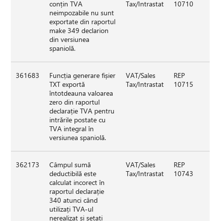
conțin TVA
Tax/Intrastat
10710
neimpozabile nu sunt
exportate din raportul
make 349 declarion
din versiunea
spaniolă.
361683
Funcția generare fișier
VAT/Sales
REP
TXT exportă
Tax/Intrastat
10715
întotdeauna valoarea
zero din raportul
declarație TVA pentru
intrările postate cu
TVA integral în
versiunea spaniolă.
362173
Câmpul sumă
VAT/Sales
REP
deductibilă este
Tax/Intrastat
10743
calculat incorect în
raportul declarație
340 atunci când
utilizați TVA-ul
nerealizat și setați