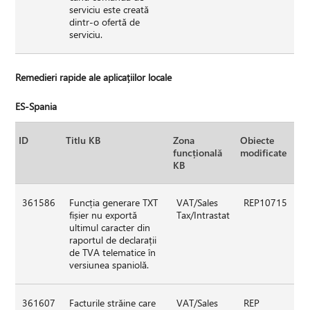
serviciu este creată
dintr-o ofertă de
serviciu.
Remedieri rapide ale aplicațiilor locale
ES-Spania
ID
Titlu KB
Zona
Obiecte
funcțională
modificate
KB
361586
Funcția generare TXT
VAT/Sales
REP10715
fișier nu exportă
Tax/Intrastat
ultimul caracter din
raportul de declarații
de TVA telematice în
versiunea spaniolă.
361607
Facturile străine care
VAT/Sales
REP