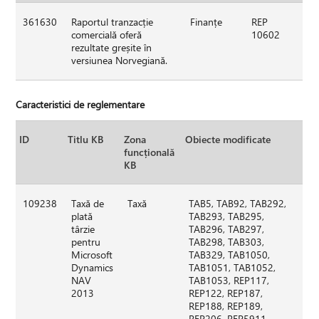
361630
Raportul tranzacție
Finanțe
REP
comercială oferă
10602
rezultate greșite în
versiunea Norvegiană.
Caracteristici de reglementare
ID
Titlu KB
Zona
Obiecte modificate
funcțională
KB
109238
Taxă de
Taxă
TAB5, TAB92, TAB292,
plată
TAB293, TAB295,
târzie
TAB296, TAB297,
pentru
TAB298, TAB303,
Microsoft
TAB329, TAB1050,
Dynamics
TAB1051, TAB1052,
NAV
TAB1053, REP117,
2013
REP122, REP187,
REP188, REP189,
REP206, REP5911,