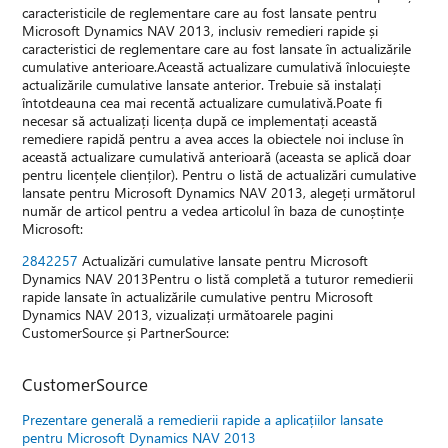
caracteristicile de reglementare care au fost lansate pentru
Microsoft Dynamics NAV 2013, inclusiv remedieri rapide și
caracteristici de reglementare care au fost lansate în actualizările
cumulative anterioare.Această actualizare cumulativă înlocuiește
actualizările cumulative lansate anterior. Trebuie să instalați
întotdeauna cea mai recentă actualizare cumulativă.Poate fi
necesar să actualizați licența după ce implementați această
remediere rapidă pentru a avea acces la obiectele noi incluse în
această actualizare cumulativă anterioară (aceasta se aplică doar
pentru licențele clienților). Pentru o listă de actualizări cumulative
lansate pentru Microsoft Dynamics NAV 2013, alegeți următorul
număr de articol pentru a vedea articolul în baza de cunoștințe
Microsoft:
2842257
Actualizări cumulative lansate pentru Microsoft
Dynamics NAV 2013Pentru o listă completă a tuturor remedierii
rapide lansate în actualizările cumulative pentru Microsoft
Dynamics NAV 2013, vizualizați următoarele pagini
CustomerSource și PartnerSource:
CustomerSource
Prezentare generală a remedierii rapide a aplicațiilor lansate
pentru Microsoft Dynamics NAV 2013