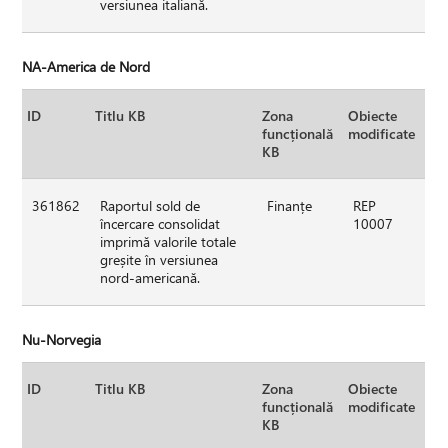
versiunea italiană.
NA-America de Nord
ID
Titlu KB
Zona
Obiecte
funcțională
modificate
KB
361862
Raportul sold de
Finanțe
REP
încercare consolidat
10007
imprimă valorile totale
greșite în versiunea
nord-americană.
Nu-Norvegia
ID
Titlu KB
Zona
Obiecte
funcțională
modificate
KB