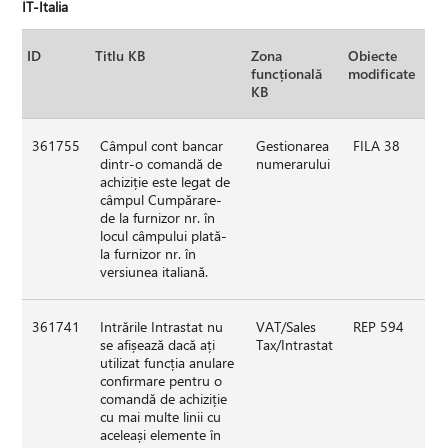
IT-Italia
ID
Titlu KB
Zona
Obiecte
funcțională
modificate
KB
361755
Câmpul cont bancar
Gestionarea
FILA 38
dintr-o comandă de
numerarului
achiziție este legat de
câmpul Cumpărare-
de la furnizor nr. în
locul câmpului plată-
la furnizor nr. în
versiunea italiană.
361741
Intrările Intrastat nu
VAT/Sales
REP 594
se afișează dacă ați
Tax/Intrastat
utilizat funcția anulare
confirmare pentru o
comandă de achiziție
cu mai multe linii cu
aceleași elemente în