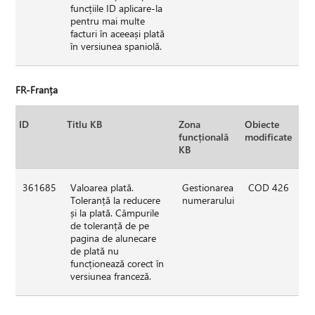
funcțiile ID aplicare-la
pentru mai multe
facturi în aceeași plată
în versiunea spaniolă.
FR-Franța
ID
Titlu KB
Zona
Obiecte
funcțională
modificate
KB
361685
Valoarea plată.
Gestionarea
COD 426
Toleranță la reducere
numerarului
și la plată. Câmpurile
de toleranță de pe
pagina de alunecare
de plată nu
funcționează corect în
versiunea franceză.