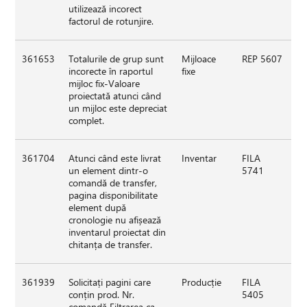
utilizează incorect
factorul de rotunjire.
361653
Totalurile de grup sunt
Mijloace
REP 5607
incorecte în raportul
fixe
mijloc fix-Valoare
proiectată atunci când
un mijloc este depreciat
complet.
361704
Atunci când este livrat
Inventar
FILA
un element dintr-o
5741
comandă de transfer,
pagina disponibilitate
element după
cronologie nu afișează
inventarul proiectat din
chitanța de transfer.
361939
Solicitați pagini care
Producție
FILA
conțin prod. Nr.
5405
comandă Filtrarea ca