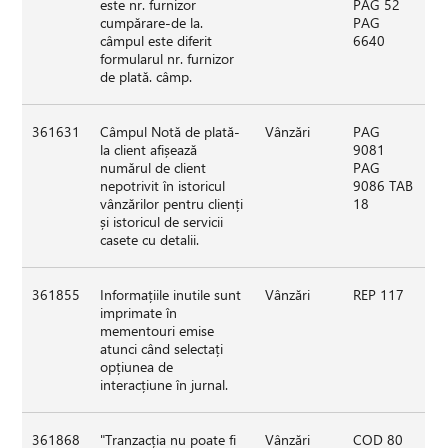
este nr. furnizor
PAG 52
cumpărare-de la.
PAG
câmpul este diferit
6640
formularul nr. furnizor
de plată. câmp.
361631
Câmpul Notă de plată-
Vânzări
PAG
la client afișează
9081
numărul de client
PAG
nepotrivit în istoricul
9086 TAB
vânzărilor pentru clienți
18
și istoricul de servicii
casete cu detalii.
361855
Informațiile inutile sunt
Vânzări
REP 117
imprimate în
mementouri emise
atunci când selectați
opțiunea de
interacțiune în jurnal.
361868
"Tranzacția nu poate fi
Vânzări
COD 80