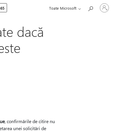
Conectați-
365
Toate Microsoft
vă
la
contul
dvs.
ate dacă
este
ue
, confirmările de citire nu
tarea unei solicitări de