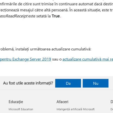
onfirmările de citire sunt trimise în continuare automat dacă destin
ecționează mesajul către altă persoană. În această situație, este tr
essReadReceipt
este setată la
True
.
oblemă, instalați următoarea actualizare cumulativă:
 pentru Exchange Server 2019
sau o
actualizare cumulativă mai r
Au fost utile aceste informații?
Da
Nu
Educație
Afaceri
D
Microsoft Education
Inteligență artificială Microsoft
De