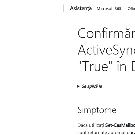
Microsoft
Asistență
Microsoft 365
Offi
Confirmări
ActiveSyn
"True" în
Se aplică la
Simptome
Dacă utilizați
Set-CasMailb
sunt returnate automat dacă 