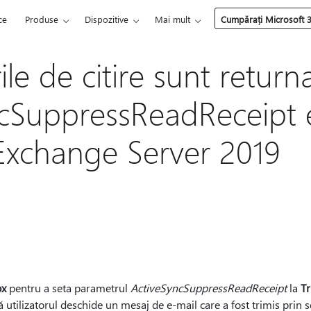
ce
Produse
Dispozitive
Mai mult
Cumpărați Microsoft 
le de citire sunt return
cSuppressReadReceipt 
 Exchange Server 2019
ox
pentru a seta parametrul
ActiveSyncSuppressReadReceipt
la
Tr
utilizatorul deschide un mesaj de e-mail care a fost trimis prin se