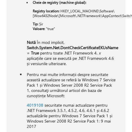
Cheie de registry (machine global):
Registry location:
HKEY_LOCAL_MACHINE\Software\
[Wow6432Node\]Microsoft\.NETFramework\AppContext\Switch.
Tip:
Șir
Valoare:
"true"
Notă
În mod implicit,
Switch.System.Net.DontCheckCertificateEKUsName
=
True
pentru toate .NET Framework 4.
x
aplicațiile care se execută pe .NET Framework 4.6
și versiunile ulterioare.
Pentru mai multe informații despre securitate
această actualizare se referă la Windows 7 Service
Pack 1 și Windows Server 2008 R2 Service Pack
1, consultaţi următorul articol din baza de
cunoștințe Microsoft:
4019108
securitate numai actualizare pentru
.NET Framework 3.5.1, 4.5.2, 4.6, 4.6.1 și 4.6.2
actualizările pentru Windows 7 Service Pack 1 și
Windows Server 2008 R2 Service Pack 1: 9 mai
2017