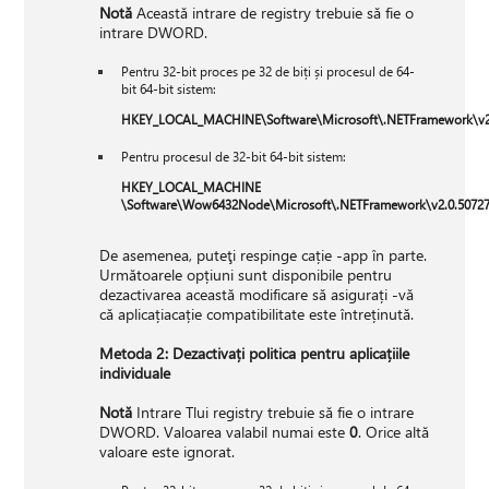
Notă
Această intrare de registry trebuie să fie o
intrare DWORD.
Pentru 32-bit proces pe 32 de biți și procesul de 64-
bit 64-bit sistem:
HKEY_LOCAL_MACHINE\Software\Microsoft\.NETFramework\v2.
Pentru procesul de 32-bit 64-bit sistem:
HKEY_LOCAL_MACHINE
\Software\Wow6432Node\Microsoft\.NETFramework\v2.0.50727
De asemenea, puteţi respinge cație -app în parte.
Următoarele opțiuni sunt disponibile pentru
dezactivarea această modificare să asigurați -vă
că aplicațiacație compatibilitate este întreținută.
Metoda 2: Dezactivați politica pentru aplicațiile
individuale
Notă
Intrare Tlui registry trebuie să fie o intrare
DWORD. Valoarea valabil numai este
0
. Orice altă
valoare este ignorat.