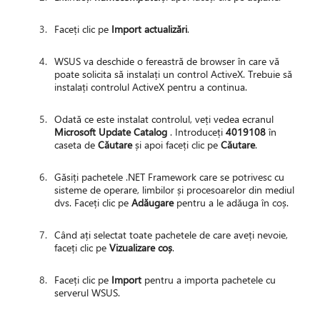
Faceți clic pe
Import actualizări
.
WSUS va deschide o fereastră de browser în care vă
poate solicita să instalați un control ActiveX. Trebuie să
instalați controlul ActiveX pentru a continua.
Odată ce este instalat controlul, veți vedea ecranul
Microsoft Update Catalog
. Introduceți
4019108
în
caseta de
Căutare
și apoi faceți clic pe
Căutare
.
Găsiți pachetele .NET Framework care se potrivesc cu
sisteme de operare, limbilor și procesoarelor din mediul
dvs. Faceți clic pe
Adăugare
pentru a le adăuga în coș.
Când ați selectat toate pachetele de care aveți nevoie,
faceți clic pe
Vizualizare coș
.
Faceți clic pe
Import
pentru a importa pachetele cu
serverul WSUS.