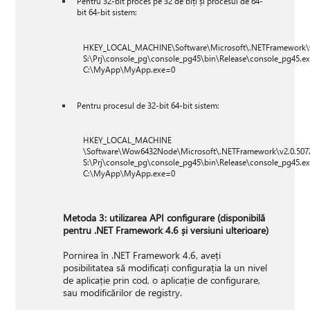
Pentru 32-bit proces pe 32 de biți și procesul de 64-
bit 64-bit sistem:
HKEY_LOCAL_MACHINE\Software\Microsoft\.NETFramework\v2.
S:\Prj\console_pg\console_pg45\bin\Release\console_pg45.e
C:\MyApp\MyApp.exe=0
Pentru procesul de 32-bit 64-bit sistem:
HKEY_LOCAL_MACHINE
\Software\Wow6432Node\Microsoft\.NETFramework\v2.0.5072
S:\Prj\console_pg\console_pg45\bin\Release\console_pg45.e
C:\MyApp\MyApp.exe=0
Metoda 3: utilizarea API configurare (disponibilă
pentru .NET Framework 4.6 și versiuni ulterioare)
Pornirea în .NET Framework 4.6, aveți
posibilitatea să modificați configurația la un nivel
de aplicație prin cod, o aplicație de configurare,
sau modificărilor de registry.