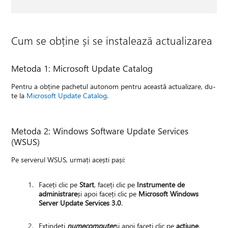
Cum se obține și se instalează actualizarea
Metoda 1: Microsoft Update Catalog
Pentru a obține pachetul autonom pentru această actualizare, du-
te la
Microsoft Update Catalog
.
Metoda 2: Windows Software Update Services
(WSUS)
Pe serverul WSUS, urmați acești pași:
Faceți clic pe
Start
, faceți clic pe
Instrumente de
administrare
și apoi faceți clic pe
Microsoft Windows
Server Update Services 3.0
.
Extindeți
numecomputer
și apoi faceți clic pe
acțiune
.