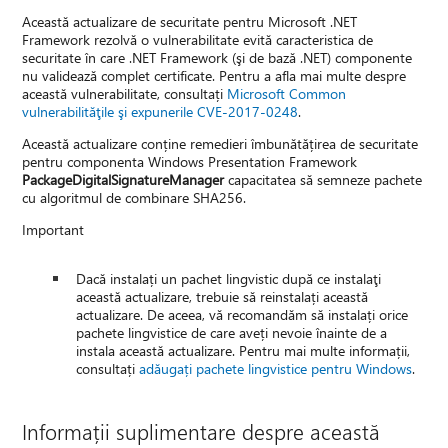
Această actualizare de securitate pentru Microsoft .NET
Framework rezolvă o vulnerabilitate evită caracteristica de
securitate în care .NET Framework (şi de bază .NET) componente
nu validează complet certificate. Pentru a afla mai multe despre
această vulnerabilitate, consultați
Microsoft Common
vulnerabilităţile şi expunerile CVE-2017-0248
.
Această actualizare conține remedieri îmbunătățirea de securitate
pentru componenta Windows Presentation Framework
PackageDigitalSignatureManager
capacitatea să semneze pachete
cu algoritmul de combinare SHA256.
Important
Dacă instalați un pachet lingvistic după ce instalaţi
această actualizare, trebuie să reinstalați această
actualizare. De aceea, vă recomandăm să instalați orice
pachete lingvistice de care aveți nevoie înainte de a
instala această actualizare. Pentru mai multe informații,
consultați
adăugați pachete lingvistice pentru Windows
.
Informații suplimentare despre această