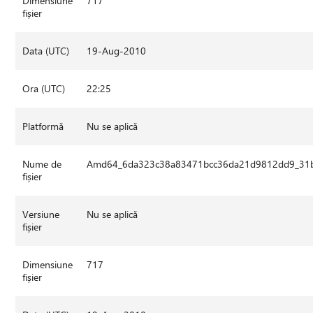
Dimensiune
717
fișier
Data (UTC)
19-Aug-2010
Ora (UTC)
22:25
Platformă
Nu se aplică
Nume de
Amd64_6da323c38a83471bcc36da21d9812dd9_31bf
fișier
Versiune
Nu se aplică
fișier
Dimensiune
717
fișier