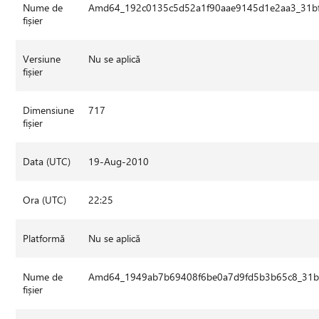
Nume de
Amd64_192c0135c5d52a1f90aae9145d1e2aa3_31bf3
fișier
Versiune
Nu se aplică
fișier
Dimensiune
717
fișier
Data (UTC)
19-Aug-2010
Ora (UTC)
22:25
Platformă
Nu se aplică
Nume de
Amd64_1949ab7b69408f6be0a7d9fd5b3b65c8_31bf3
fișier