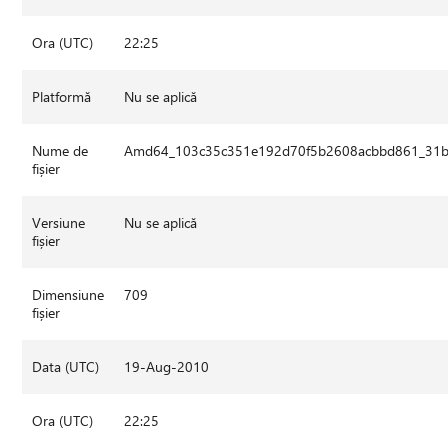
Ora (UTC)
22:25
Platformă
Nu se aplică
Nume de
Amd64_103c35c351e192d70f5b2608acbbd861_31bf3
fișier
Versiune
Nu se aplică
fișier
Dimensiune
709
fișier
Data (UTC)
19-Aug-2010
Ora (UTC)
22:25