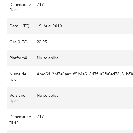
Dimensiune
717
fișier
Data (UTC)
19-Aug-2010
Ora (UTC)
22:25
Platformă
Nu se aplică
Nume de
Amd64_2bf7e6aec1ff9b4a61847f1a2fb6ed78_31bf3
fișier
Versiune
Nu se aplică
fișier
Dimensiune
717
fișier