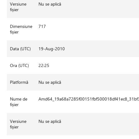
Versiune
Nu se aplică
fișier
Dimensiune
717
fișier
Data (UTC)
19-Aug-2010
Ora (UTC)
22:25
Platformă
Nu se aplică
Nume de
Amd64_19a68a7285f00151fbf500018df41ec8_31bf3
fișier
Versiune
Nu se aplică
fișier