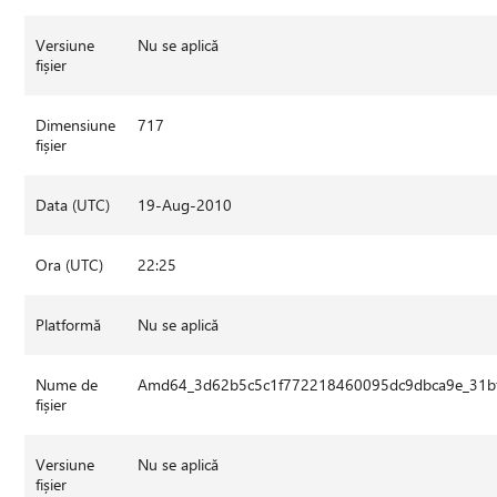
Versiune
Nu se aplică
fișier
Dimensiune
717
fișier
Data (UTC)
19-Aug-2010
Ora (UTC)
22:25
Platformă
Nu se aplică
Nume de
Amd64_3d62b5c5c1f772218460095dc9dbca9e_31bf3
fișier
Versiune
Nu se aplică
fișier