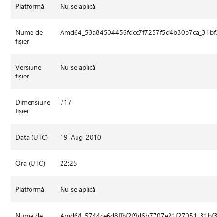
Platformă
Nu se aplică
Nume de
Amd64_53a84504456fdcc7f7257f5d4b30b7ca_31bf3
fișier
Versiune
Nu se aplică
fișier
Dimensiune
717
fișier
Data (UTC)
19-Aug-2010
Ora (UTC)
22:25
Platformă
Nu se aplică
Nume de
Amd64_5744ce6d8ffbf2f9d6b7707e21f27051_31bf3