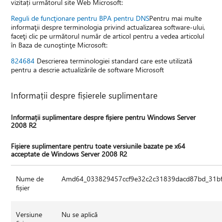
vizitați următorul site Web Microsoft:
Reguli de funcţionare pentru BPA pentru DNS
Pentru mai multe
informaţii despre terminologia privind actualizarea software-ului,
faceţi clic pe următorul număr de articol pentru a vedea articolul
în Baza de cunoştinţe Microsoft:
824684
Descrierea terminologiei standard care este utilizată
pentru a descrie actualizările de software Microsoft
Informații despre fișierele suplimentare
Informații suplimentare despre fișiere pentru Windows Server
2008 R2
Fișiere suplimentare pentru toate versiunile bazate pe x64
acceptate de Windows Server 2008 R2
Nume de
Amd64_033829457ccf9e32c2c31839dacd87bd_31bf3
fișier
Versiune
Nu se aplică