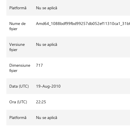
Platformă
Nu se aplică
Nume de
Amd64_1088bdf99fbd99257db052ef11310ca1_31bf3
fișier
Versiune
Nu se aplică
fișier
Dimensiune
717
fișier
Data (UTC)
19-Aug-2010
Ora (UTC)
22:25
Platformă
Nu se aplică