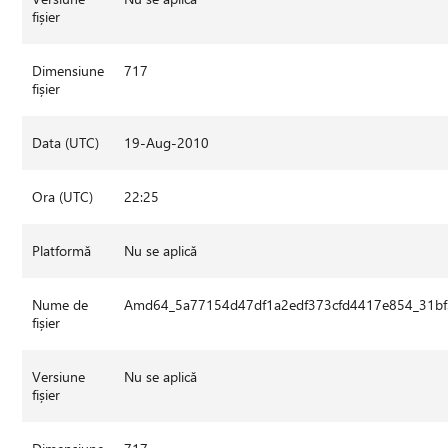
fișier
Dimensiune
717
fișier
Data (UTC)
19-Aug-2010
Ora (UTC)
22:25
Platformă
Nu se aplică
Nume de
Amd64_5a77154d47df1a2edf373cfd4417e854_31bf
fișier
Versiune
Nu se aplică
fișier