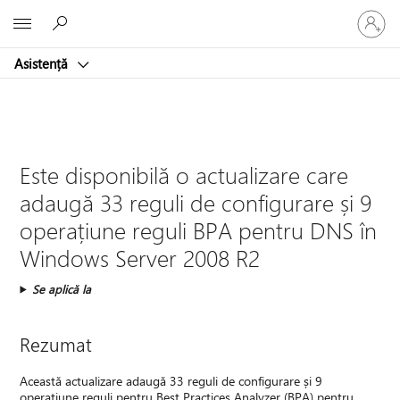
Conectaț
Microsoft
vă
la
Asistență
contul
dvs.
Este disponibilă o actualizare care
adaugă 33 reguli de configurare și 9
operațiune reguli BPA pentru DNS în
Windows Server 2008 R2
Se aplică la
Rezumat
Această actualizare adaugă 33 reguli de configurare și 9
operațiune reguli pentru Best Practices Analyzer (BPA) pentru