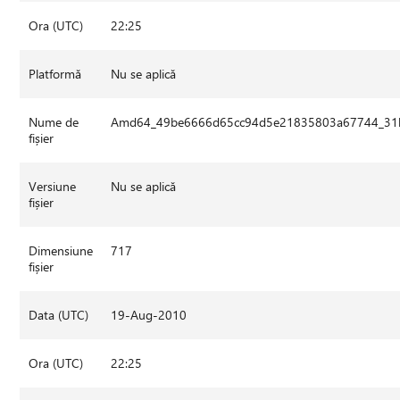
Ora (UTC)
22:25
Platformă
Nu se aplică
Nume de
Amd64_49be6666d65cc94d5e21835803a67744_31bf
fișier
Versiune
Nu se aplică
fișier
Dimensiune
717
fișier
Data (UTC)
19-Aug-2010
Ora (UTC)
22:25