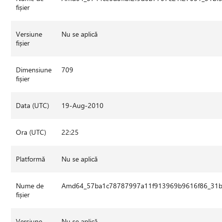
fișier
Versiune
Nu se aplică
fișier
Dimensiune
709
fișier
Data (UTC)
19-Aug-2010
Ora (UTC)
22:25
Platformă
Nu se aplică
Nume de
Amd64_57ba1c78787997a11f913969b9616f86_31bf3
fișier
Versiune
Nu se aplică