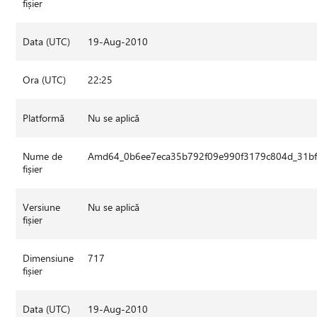
fișier
Data (UTC)
19-Aug-2010
Ora (UTC)
22:25
Platformă
Nu se aplică
Nume de
Amd64_0b6ee7eca35b792f09e990f3179c804d_31bf3
fișier
Versiune
Nu se aplică
fișier
Dimensiune
717
fișier
Data (UTC)
19-Aug-2010