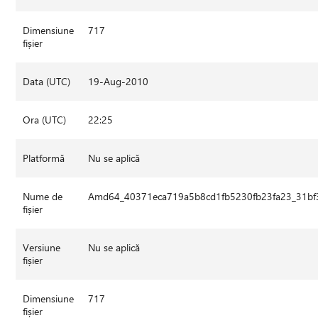
Dimensiune
717
fișier
Data (UTC)
19-Aug-2010
Ora (UTC)
22:25
Platformă
Nu se aplică
Nume de
Amd64_40371eca719a5b8cd1fb5230fb23fa23_31bf3
fișier
Versiune
Nu se aplică
fișier
Dimensiune
717
fișier