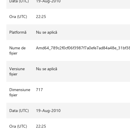
Data (UTC)
19-Aug-2010
Ora (UTC)
22:25
Platformă
Nu se aplică
Nume de
Amd64_789c2f0cf06f3987f7a0efe7ad84a48e_31bf38
fișier
Versiune
Nu se aplică
fișier
Dimensiune
717
fișier
Data (UTC)
19-Aug-2010
Ora (UTC)
22:25