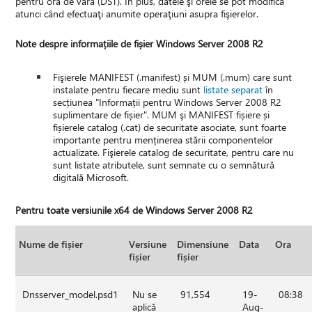
pentru ora de vară (DST). În plus, datele şi orele se pot modifica
atunci când efectuaţi anumite operaţiuni asupra fişierelor.
Note despre informațiile de fișier Windows Server 2008 R2
Fişierele MANIFEST (.manifest) și MUM (.mum) care sunt
instalate pentru fiecare mediu sunt
listate separat
în
secțiunea "Informații pentru Windows Server 2008 R2
suplimentare de fișier". MUM şi MANIFEST fișiere și
fișierele catalog (.cat) de securitate asociate, sunt foarte
importante pentru menținerea stării componentelor
actualizate. Fişierele catalog de securitate, pentru care nu
sunt listate atributele, sunt semnate cu o semnătură
digitală Microsoft.
Pentru toate versiunile x64 de Windows Server 2008 R2
Nume de fișier
Versiune
Dimensiune
Data
Ora
fișier
fișier
Dnsserver_model.psd1
Nu se
91,554
19-
08:38
aplică
Aug-