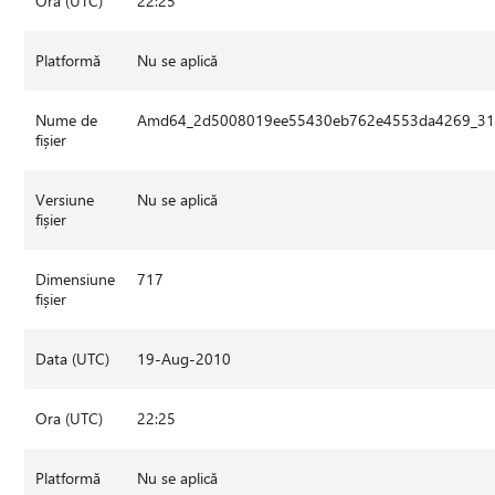
Ora (UTC)
22:25
Platformă
Nu se aplică
Nume de
Amd64_2d5008019ee55430eb762e4553da4269_31bf
fișier
Versiune
Nu se aplică
fișier
Dimensiune
717
fișier
Data (UTC)
19-Aug-2010
Ora (UTC)
22:25
Platformă
Nu se aplică