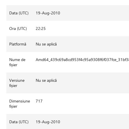
Data (UTC)
19-Aug-2010
Ora (UTC)
22:25
Platformă
Nu se aplică
Nume de
Amd64_439c69a8cd953f4c95a9308f6f037fce_31bf3
fișier
Versiune
Nu se aplică
fișier
Dimensiune
717
fișier
Data (UTC)
19-Aug-2010