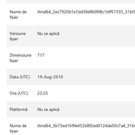
Nume de
Amd64_2ec7920b1e7dd38bf60f08c1bff57335_31bf3
fișier
Versiune
Nu se aplică
fișier
Dimensiune
717
fișier
Data (UTC)
19-Aug-2010
Ora (UTC)
22:25
Platformă
Nu se aplică
Nume de
Amd64_3b73ed169fe452b8f2ed0124da50c7a4_31bf3
fișier