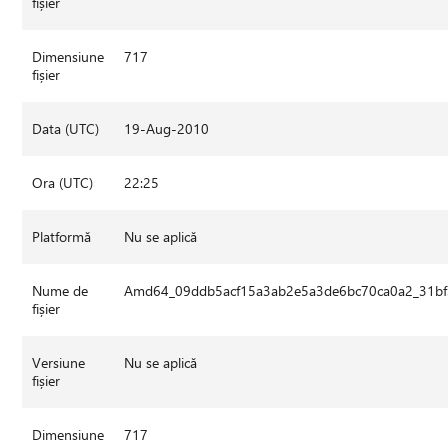
fișier
Dimensiune
717
fișier
Data (UTC)
19-Aug-2010
Ora (UTC)
22:25
Platformă
Nu se aplică
Nume de
Amd64_09ddb5acf15a3ab2e5a3de6bc70ca0a2_31bf3
fișier
Versiune
Nu se aplică
fișier
Dimensiune
717