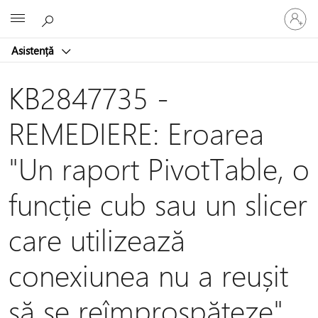
Conectaț
Microsoft
vă
la
Asistență
contul
dvs.
KB2847735 -
REMEDIERE: Eroarea
"Un raport PivotTable, o
funcție cub sau un slicer
care utilizează
conexiunea nu a reușit
să se reîmprospăteze"