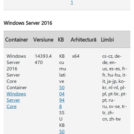
1
Windows Server 2016
Container
Versiune
KB
Arhitectură
Limbi
Windows
14393.4
KB
x64
cs-cz, de-
Server
470
cu
de, en-
2016
mu
us, es-es, fr-
Server
lati
fr, hu-hu, it-
Core
ve
it, ja-jp, ko-
Container
50
kr, nl-nl, pl-
Windows
04
pl, pt-br, pt-
Server
94
pt, ru-
Core
8
ru, sv-se, tr-
SS
tr, zh-
U
cn, zh-tw
KB
50