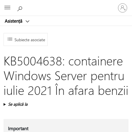
Conectaț
Microsoft
vă
la
Asistență
contul
dvs.
Subiecte asociate
KB5004638: containere
Windows Server pentru
iulie 2021 În afara benzii
Se aplică la
Important