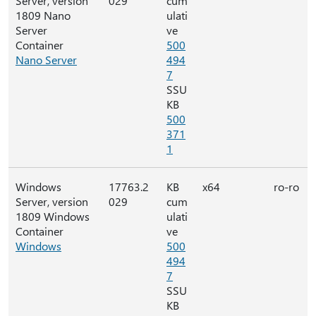
Server, version
029
cum
1809 Nano
ulati
Server
ve
Container
500
Nano Server
494
7
SSU
KB
500
371
1
Windows
17763.2
KB
x64
ro-ro
Server, version
029
cum
1809 Windows
ulati
Container
ve
Windows
500
494
7
SSU
KB