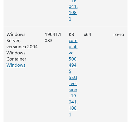
041.
108
1
Windows
19041.1
KB
x64
ro-ro
Server,
083
cum
versiunea 2004
ulati
Windows
ve
Container
500
Windows
494
5
SSU
_ver
sion
_19
041.
108
1