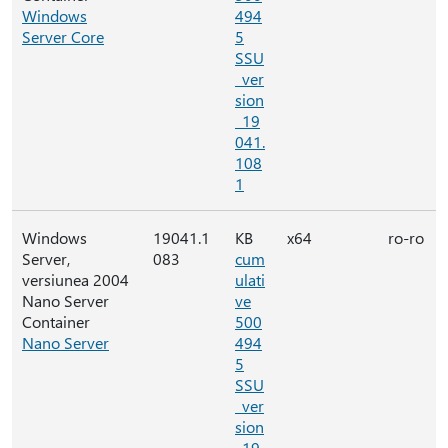
Windows
494
Server Core
5
SSU
_ver
sion
_19
041.
108
1
Windows
19041.1
KB
x64
ro-ro
Server,
083
cum
versiunea 2004
ulati
Nano Server
ve
Container
500
Nano Server
494
5
SSU
_ver
sion
_19