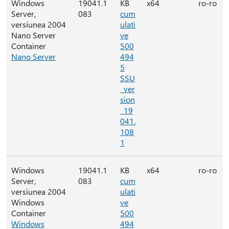
Windows
19041.1
KB
x64
ro-ro
Server,
083
cum
versiunea 2004
ulati
Nano Server
ve
Container
500
Nano Server
494
5
SSU
_ver
sion
_19
041.
108
1
Windows
19041.1
KB
x64
ro-ro
Server,
083
cum
versiunea 2004
ulati
Windows
ve
Container
500
Windows
494