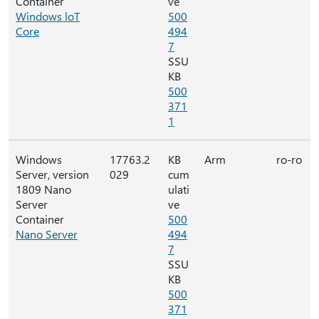
Container
ve
Windows loT
500
Core
494
7
SSU
KB
500
371
1
Windows
17763.2
KB
Arm
ro-ro
Server, version
029
cum
1809 Nano
ulati
Server
ve
Container
500
Nano Server
494
7
SSU
KB
500
371