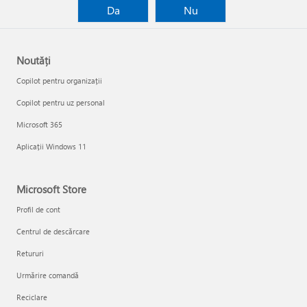
Da
Nu
Noutăți
Copilot pentru organizații
Copilot pentru uz personal
Microsoft 365
Aplicații Windows 11
Microsoft Store
Profil de cont
Centrul de descărcare
Retururi
Urmărire comandă
Reciclare