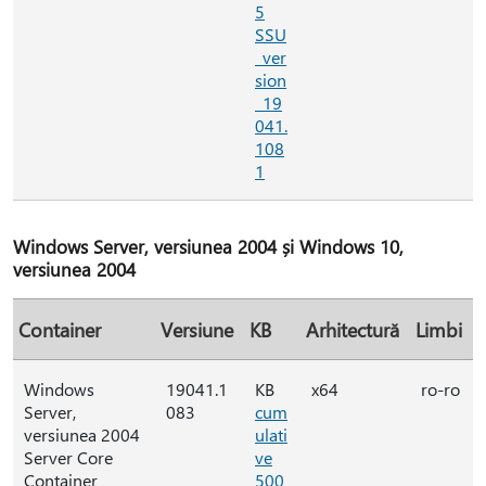
5
SSU
_ver
sion
_19
041.
108
1
Windows Server, versiunea 2004 și Windows 10,
versiunea 2004
Container
Versiune
KB
Arhitectură
Limbi
Windows
19041.1
KB
x64
ro-ro
Server,
083
cum
versiunea 2004
ulati
Server Core
ve
Container
500