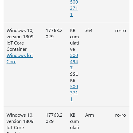
500
371
1
Windows 10,
17763.2
KB
x64
ro-ro
version 1809
029
cum
IoT Core
ulati
Container
ve
Windows loT
500
Core
494
7
SSU
KB
500
371
1
Windows 10,
17763.2
KB
Arm
ro-ro
version 1809
029
cum
IoT Core
ulati