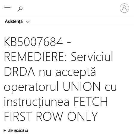
Conectaț
Microsoft
vă
la
Asistență
contul
dvs.
KB5007684 -
REMEDIERE: Serviciul
DRDA nu acceptă
operatorul UNION cu
instrucțiunea FETCH
FIRST ROW ONLY
Se aplică la