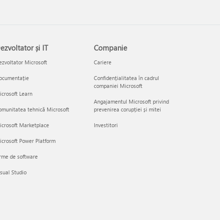
ezvoltator și IT
Companie
zvoltator Microsoft
Cariere
ocumentație
Confidențialitatea în cadrul
companiei Microsoft
crosoft Learn
Angajamentul Microsoft privind
munitatea tehnică Microsoft
prevenirea corupției și mitei
icrosoft Marketplace
Investitori
crosoft Power Platform
rme de software
sual Studio