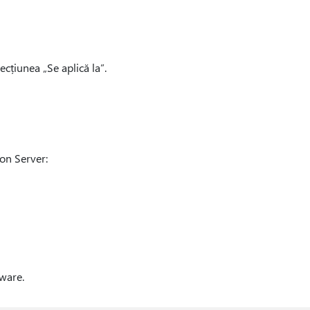
cțiunea „Se aplică la”.
on Server:
tware.