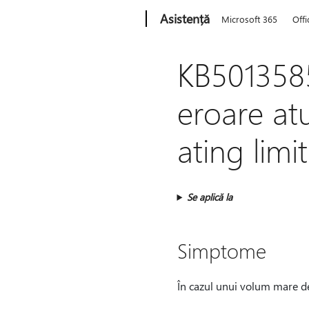
Microsoft
Asistență
Microsoft 365
Offi
KB501358
eroare at
ating lim
Se aplică la
Simptome
În cazul unui volum mare de