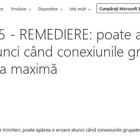
ce
Produse
Dispozitive
Mai mult
Cumpărați Microsoft 
5 - REMEDIERE: poate 
unci când conexiunile g
ita maximă
 trimiteri, poate apărea o eroare atunci când conexiunile grupate