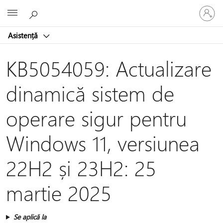
Conectaț
Microsoft
vă
la
Asistență
contul
dvs.
KB5054059: Actualizare
dinamică sistem de
operare sigur pentru
Windows 11, versiunea
22H2 și 23H2: 25
martie 2025
Se aplică la