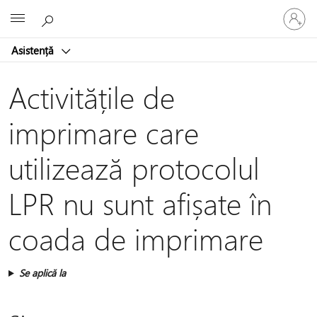
Conectaț
Microsoft
vă
la
Asistență
contul
dvs.
Activitățile de
imprimare care
utilizează protocolul
LPR nu sunt afișate în
coada de imprimare
Se aplică la