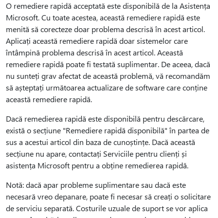
O remediere rapidă acceptată este disponibilă de la Asistența
Microsoft. Cu toate acestea, această remediere rapidă este
menită să corecteze doar problema descrisă în acest articol.
Aplicați această remediere rapidă doar sistemelor care
întâmpină problema descrisă în acest articol. Această
remediere rapidă poate fi testată suplimentar. De aceea, dacă
nu sunteți grav afectat de această problemă, vă recomandăm
să așteptați următoarea actualizare de software care conține
această remediere rapidă.
Dacă remedierea rapidă este disponibilă pentru descărcare,
există o secțiune "Remediere rapidă disponibilă" în partea de
sus a acestui articol din baza de cunoștințe. Dacă această
secțiune nu apare, contactați Serviciile pentru clienți și
asistența Microsoft pentru a obține remedierea rapidă.
Notă: dacă apar probleme suplimentare sau dacă este
necesară vreo depanare, poate fi necesar să creați o solicitare
de serviciu separată. Costurile uzuale de suport se vor aplica