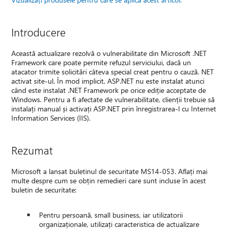
Introducere
Această actualizare rezolvă o vulnerabilitate din Microsoft .NET
Framework care poate permite refuzul serviciului, dacă un
atacator trimite solicitări câteva special creat pentru o cauză. NET
activat site-ul. În mod implicit, ASP.NET nu este instalat atunci
când este instalat .NET Framework pe orice ediție acceptate de
Windows. Pentru a fi afectate de vulnerabilitate, clienții trebuie să
instalați manual și activați ASP.NET prin înregistrarea-l cu Internet
Information Services (IIS).
Rezumat
Microsoft a lansat buletinul de securitate MS14-053. Aflați mai
multe despre cum se obțin remedieri care sunt incluse în acest
buletin de securitate:
Pentru persoană, small business, iar utilizatorii
organizaționale, utilizați caracteristica de actualizare