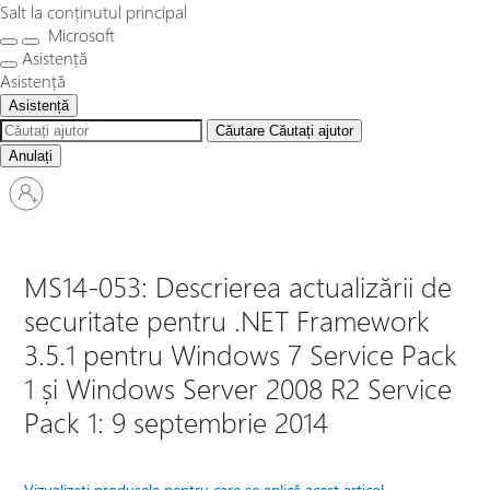
Salt la conținutul principal
Microsoft
Asistență
Asistență
Asistență
Căutare
Căutați ajutor
Anulați
Conectați-
vă
la
contul
dvs.
MS14-053: Descrierea actualizării de
securitate pentru .NET Framework
3.5.1 pentru Windows 7 Service Pack
1 și Windows Server 2008 R2 Service
Pack 1: 9 septembrie 2014
Vizualizați produsele pentru care se aplică acest articol.