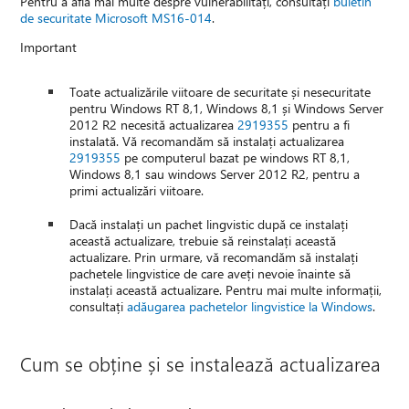
Pentru a afla mai multe despre vulnerabilități, consultați
buletin
de securitate Microsoft MS16-014
.
Important
Toate actualizările viitoare de securitate și nesecuritate
pentru Windows RT 8,1, Windows 8,1 și Windows Server
2012 R2 necesită actualizarea
2919355
pentru a fi
instalată. Vă recomandăm să instalați actualizarea
2919355
pe computerul bazat pe windows RT 8,1,
Windows 8,1 sau windows Server 2012 R2, pentru a
primi actualizări viitoare.
Dacă instalați un pachet lingvistic după ce instalați
această actualizare, trebuie să reinstalați această
actualizare. Prin urmare, vă recomandăm să instalați
pachetele lingvistice de care aveți nevoie înainte să
instalați această actualizare. Pentru mai multe informații,
consultați
adăugarea pachetelor lingvistice la Windows
.
Cum se obține și se instalează actualizarea