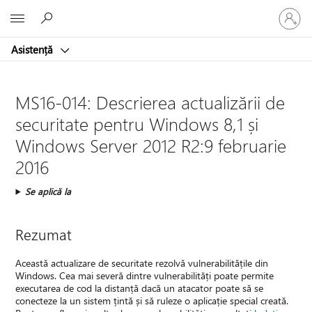
Conectaț
Microsoft
vă
la
Asistență
contul
dvs.
MS16-014: Descrierea actualizării de
securitate pentru Windows 8,1 și
Windows Server 2012 R2:9 februarie
2016
Se aplică la
Rezumat
Această actualizare de securitate rezolvă vulnerabilitățile din
Windows. Cea mai severă dintre vulnerabilități poate permite
executarea de cod la distanță dacă un atacator poate să se
conecteze la un sistem țintă și să ruleze o aplicație special creată.