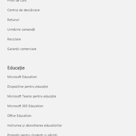
Profil de cont
Centrul de descărcare
Retururi
Urmărire comandă
Reciclare
Garanții comerciale
Educație
Microsoft Education
Dispozitive pentru educație
Microsoft Teams pentru educație
Microsoft 365 Education
Office Education
Instruirea și dezvoltarea educatorilor
Promoții pentru studenți și părinți