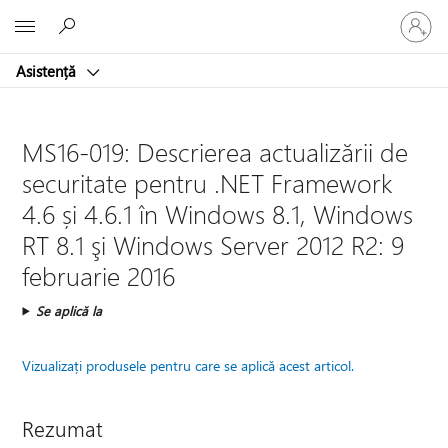
Conectaț
Microsoft
vă
la
Asistență
contul
dvs.
MS16-019: Descrierea actualizării de
securitate pentru .NET Framework
4.6 și 4.6.1 în Windows 8.1, Windows
RT 8.1 şi Windows Server 2012 R2: 9
februarie 2016
Se aplică la
Vizualizați produsele pentru care se aplică acest articol.
Rezumat