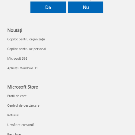
Da
Nu
Noutăți
Copilot pentru organizații
Copilot pentru uz personal
Microsoft 365
Aplicații Windows 11
Microsoft Store
Profil de cont
Centrul de descărcare
Retururi
Urmărire comandă
Reciclare