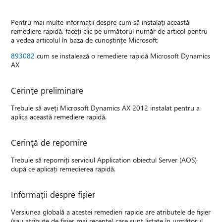
Pentru mai multe informații despre cum să instalați această
remediere rapidă, faceți clic pe următorul număr de articol pentru
a vedea articolul în baza de cunoștințe Microsoft:
893082
cum se instalează o remediere rapidă Microsoft Dynamics
AX
Cerințe preliminare
Trebuie să aveți Microsoft Dynamics AX 2012 instalat pentru a
aplica această remediere rapidă.
Cerinţă de repornire
Trebuie să reporniți serviciul Application obiectul Server (AOS)
după ce aplicați remedierea rapidă.
Informații despre fișier
Versiunea globală a acestei remedieri rapide are atributele de fişier
(sau atribute de fişier mai recente) care sunt listate în următorul