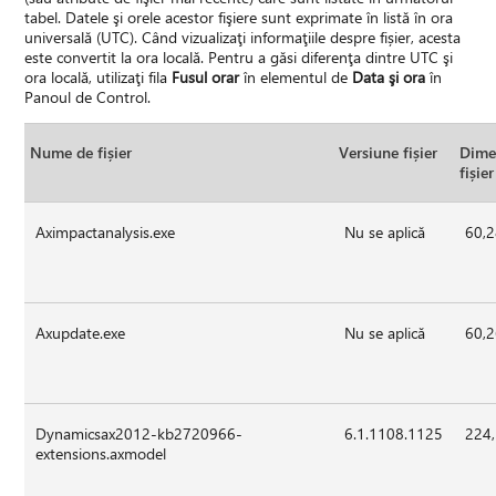
tabel. Datele şi orele acestor fişiere sunt exprimate în listă în ora
universală (UTC). Când vizualizaţi informaţiile despre fișier, acesta
este convertit la ora locală. Pentru a găsi diferenţa dintre UTC şi
ora locală, utilizaţi fila
Fusul orar
în elementul de
Data şi ora
în
Panoul de Control.
Nume de fișier
Versiune fișier
Dime
fișier
Aximpactanalysis.exe
Nu se aplică
60,
Axupdate.exe
Nu se aplică
60,
Dynamicsax2012-kb2720966-
6.1.1108.1125
224
extensions.axmodel