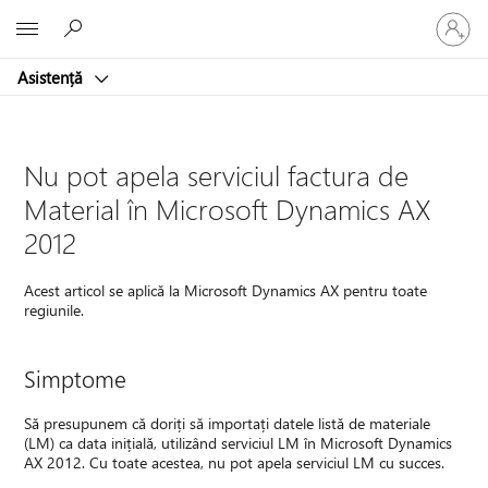
Conectaț
Microsoft
vă
la
Asistență
contul
dvs.
Nu pot apela serviciul factura de
Material în Microsoft Dynamics AX
2012
Acest articol se aplică la Microsoft Dynamics AX pentru toate
regiunile.
Simptome
Să presupunem că doriți să importați datele listă de materiale
(LM) ca data inițială, utilizând serviciul LM în Microsoft Dynamics
AX 2012. Cu toate acestea, nu pot apela serviciul LM cu succes.