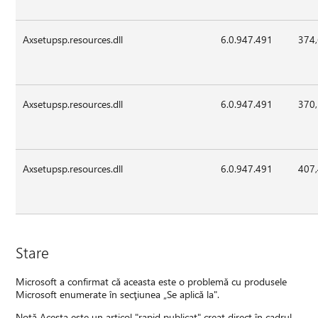
Axsetupsp.resources.dll
6.0.947.491
374
Axsetupsp.resources.dll
6.0.947.491
370
Axsetupsp.resources.dll
6.0.947.491
407
Stare
Microsoft a confirmat că aceasta este o problemă cu produsele
Microsoft enumerate în secţiunea „Se aplică la".
Notă Acesta este un articol "rapid publicat" creat direct în cadrul