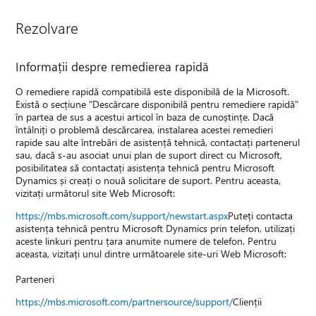
Rezolvare
Informații despre remedierea rapidă
O remediere rapidă compatibilă este disponibilă de la Microsoft.
Există o secțiune "Descărcare disponibilă pentru remediere rapidă"
în partea de sus a acestui articol în baza de cunoștințe. Dacă
întâlniți o problemă descărcarea, instalarea acestei remedieri
rapide sau alte întrebări de asistență tehnică, contactați partenerul
sau, dacă s-au asociat unui plan de suport direct cu Microsoft,
posibilitatea să contactați asistența tehnică pentru Microsoft
Dynamics și creați o nouă solicitare de suport. Pentru aceasta,
vizitați următorul site Web Microsoft:
https://mbs.microsoft.com/support/newstart.aspx
Puteți contacta
asistența tehnică pentru Microsoft Dynamics prin telefon, utilizați
aceste linkuri pentru țara anumite numere de telefon. Pentru
aceasta, vizitați unul dintre următoarele site-uri Web Microsoft:
Parteneri
https://mbs.microsoft.com/partnersource/support/
Clienții