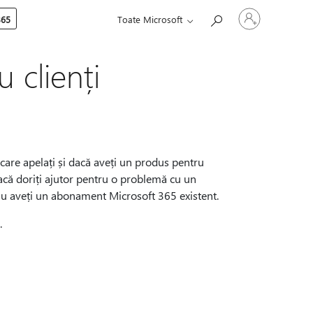
Conectați-
365
Toate Microsoft
vă
la
contul
dvs.
 clienți
care apelați și dacă aveți un produs pentru
acă doriți ajutor pentru o problemă cu un
u aveți un abonament Microsoft 365 existent.
.