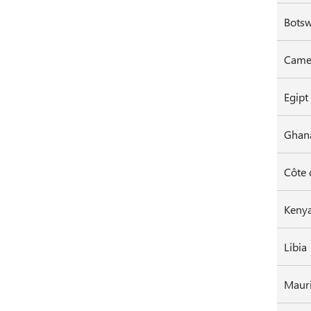
Bots
Came
Ghan
Côte 
Keny
Libia
Mauri