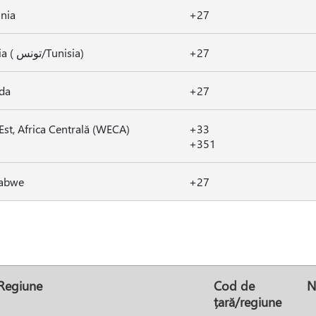
nia
+27
Tunisia ( تونس/Tunisia)
+27
da
+27
 Est, Africa Centrală (WECA)
+33
+351
abwe
+27
Regiune
Cod de
N
țară/regiune