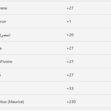
wana
+27
run
+1
Egipt (مصر)
+20
a
+27
d'Ivoire
+27
a
+27
+33
tius (Maurice)
+230