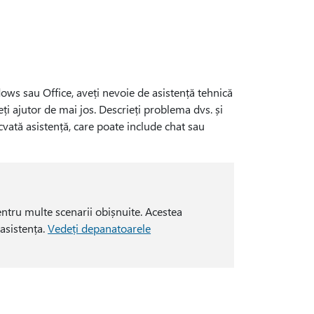
ows sau Office, aveți nevoie de asistență tehnică
ți ajutor de mai jos. Descrieți problema dvs. și
vată asistență, care poate include chat sau
ntru multe scenarii obișnuite. Acestea
 asistența.
Vedeți depanatoarele