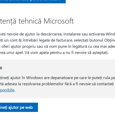
stență tehnică Microsoft
eți nevoie de ajutor la descărcarea, instalarea sau activarea Wind
ți un cont & întrebări legate de facturare, selectați butonul Obține
oferi ajutor propriu sau vă vom pune în legătură cu cea mai adec
area unui apel. Vă vom apela pentru a nu fi nevoie să așteptați.
at
țineți ajutor în Windows are depanatoare pe care le puteți rula pe
ută adesea la rezolvarea problemelor fără a fi nevoie să contactați
sponibile
.
ineți ajutor pe web