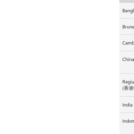
Bang
Cambo
Chin
Regiu
(香
India
Indon