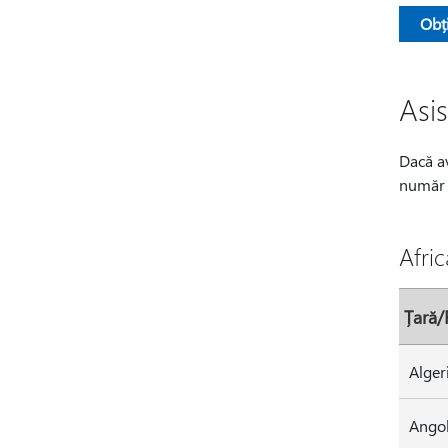
Obț
Asi
Dacă av
număr d
Afric
Țară/
Ango