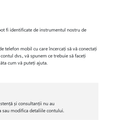
ot fi identificate de instrumentul nostru de
e telefon mobil cu care încercați să vă conectați
u contul dvs., vă spunem ce trebuie să faceți
ta cum vă puteți ajuta.
istență și consultanții nu au
 sau modifica detaliile contului.