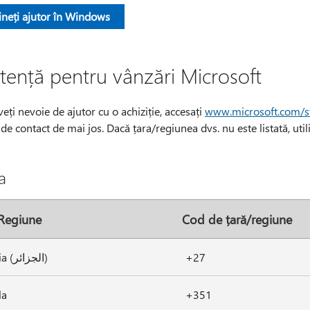
ineți ajutor în Windows
stență pentru vânzări Microsoft
eți nevoie de ajutor cu o achiziție, accesați
www.microsoft.com/s
e contact de mai jos. Dacă țara/regiunea dvs. nu este listată, utili
a
Regiune
Cod de țară/regiune
Algeria (الجزائر)
+27
la
+351