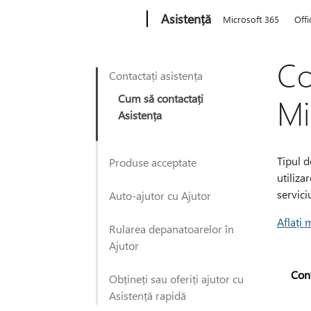
Microsoft
Asistență
Microsoft 365
Offi
Co
Contactați asistența
Cum să contactați
Mi
Asistența
Tipul d
Produse acceptate
utiliza
servic
Auto-ajutor cu Ajutor
Aflați 
Rularea depanatoarelor în
Ajutor
Con
Obțineți sau oferiți ajutor cu
Asistență rapidă