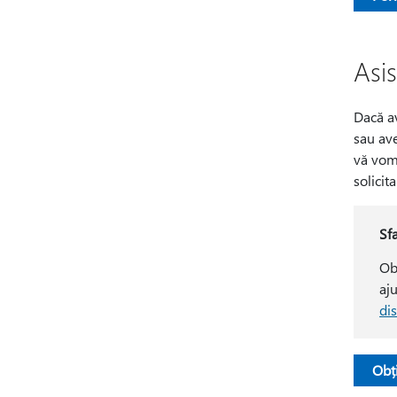
Asi
Dacă av
sau ave
vă vom 
solicit
Sf
Ob
aj
di
Obț