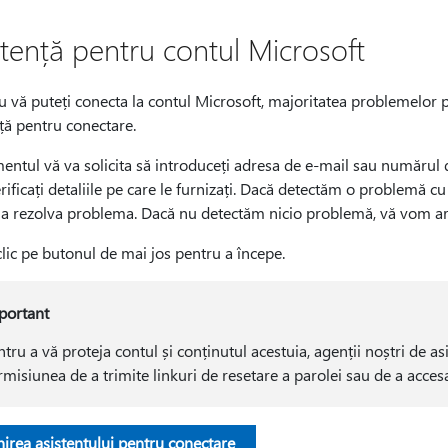
stență pentru contul Microsoft
 vă puteți conecta la contul Microsoft, majoritatea problemelor p
ță pentru conectare.
entul vă va solicita să introduceți adresa de e-mail sau numărul d
erificați detaliile pe care le furnizați. Dacă detectăm o problemă c
 a rezolva problema. Dacă nu detectăm nicio problemă, vă vom ară
clic pe butonul de mai jos pentru a începe.
portant
tru a vă proteja contul și conținutul acestuia, agenții noștri de as
rmisiunea de a trimite linkuri de resetare a parolei sau de a accesa
irea asistentului pentru conectare