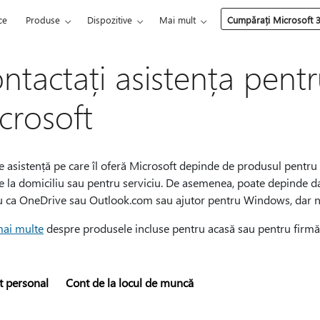
ce
Produse
Dispozitive
Mai mult
Cumpărați Microsoft 
ntactați asistența pentru
crosoft
e asistență pe care îl oferă Microsoft depinde de produsul pentru 
re la domiciliu sau pentru serviciu. De asemenea, poate depinde d
iu ca OneDrive sau Outlook.com sau ajutor pentru Windows, dar n
mai multe
despre produsele incluse pentru acasă sau pentru firmă
t personal
Cont de la locul de muncă