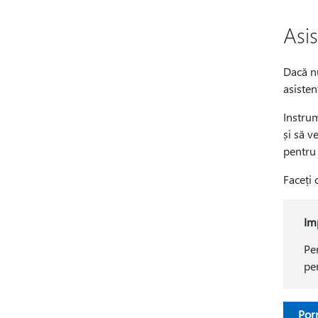
Asi
Dacă nu
asisten
Instrum
și să v
pentru
Faceți 
Im
Pen
pe
Porn