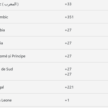
Maroc ( المغرب )
+33
mbic
+351
bia
+27
ia
+27
omé și Príncipe
+27
a de Sud
+27
+27
gal
+221
a Leone
+1