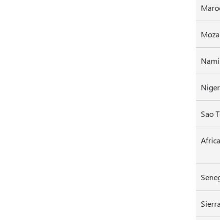
Moza
Nami
Niger
Sao T
Afric
Sene
Sierr