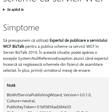
Se aplică la
Simptome
Să presupunem că utilizați
Expertul de publicare a serviciului
WCF BizTalk
pentru a publica scheme ca servicii WCF în
Server BizTalk 2010. În această situație, poate apărea o
excepție System.NullReferenceException atunci când expertul
încearcă să regăsească schemele din fișierul de asamblare
selectat. În plus, primiți următorul mesaj de eroare:
Notă
BtsWcfServicePublishingWizard, Version=3.0.1.0,
Culture=neutral,
PublicKeyToken=31bf3856ad364e35