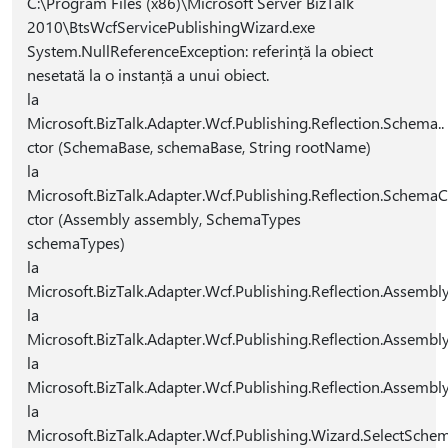
C:\Program Files (x86)\Microsoft Server BizTalk
2010\BtsWcfServicePublishingWizard.exe
System.NullReferenceException: referință la obiect
nesetată la o instanță a unui obiect.
la
Microsoft.BizTalk.Adapter.Wcf.Publishing.Reflection.Schema..
ctor (SchemaBase, schemaBase, String rootName)
la
Microsoft.BizTalk.Adapter.Wcf.Publishing.Reflection.SchemaCo
ctor (Assembly assembly, SchemaTypes
schemaTypes)
la
Microsoft.BizTalk.Adapter.Wcf.Publishing.Reflection.Assemb
la
Microsoft.BizTalk.Adapter.Wcf.Publishing.Reflection.Assemb
la
Microsoft.BizTalk.Adapter.Wcf.Publishing.Reflection.Assem
la
Microsoft.BizTalk.Adapter.Wcf.Publishing.Wizard.SelectSche