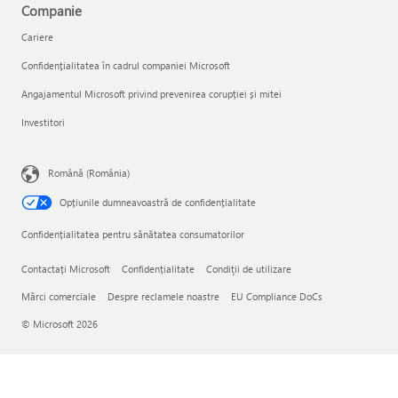
Companie
Cariere
Confidențialitatea în cadrul companiei Microsoft
Angajamentul Microsoft privind prevenirea corupției și mitei
Investitori
Română (România)
Opțiunile dumneavoastră de confidențialitate
Confidențialitatea pentru sănătatea consumatorilor
Contactați Microsoft
Confidențialitate
Condiţii de utilizare
Mărci comerciale
Despre reclamele noastre
EU Compliance DoCs
© Microsoft 2026