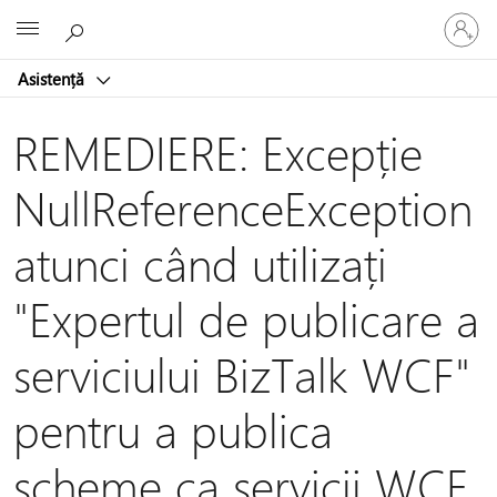
Conectaț
Microsoft
vă
la
Asistență
contul
dvs.
REMEDIERE: Excepție
NullReferenceException
atunci când utilizați
"Expertul de publicare a
serviciului BizTalk WCF"
pentru a publica
scheme ca servicii WCF