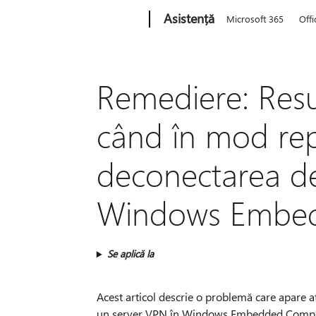
Microsoft
Asistență
Microsoft 365
Offi
Remediere: Resu
când în mod rep
deconectarea de
Windows Embed
Se aplică la
Acest articol descrie o problemă care apare a
un server VPN în Windows Embedded Compact 