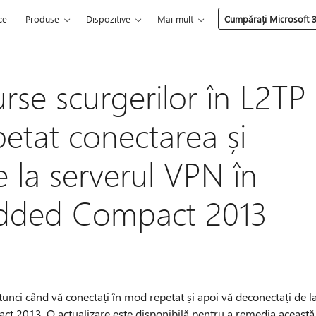
ce
Produse
Dispozitive
Mai mult
Cumpărați Microsoft 
rse scurgerilor în L2TP
etat conectarea și
 la serverul VPN în
ded Compact 2013
tunci când vă conectați în mod repetat și apoi vă deconectați de l
2013. O actualizare este disponibilă pentru a remedia această