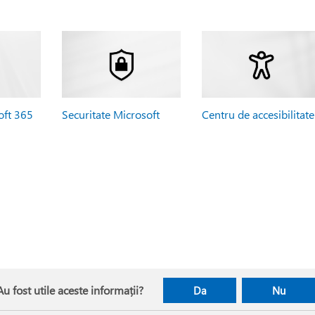
oft 365
Securitate Microsoft
Centru de accesibilitate
Au fost utile aceste informații?
Da
Nu