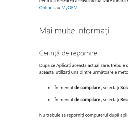
Pentru a descărca această actualizare luna
Online
sau
MyOEM
.
Mai multe informații
Cerinţă de repornire
După ce Aplicați această actualizare, trebuie 
aceasta, utilizați una dintre următoarele met
În meniul
de compilare
, selectați
Solu
În meniul
de compilare
, selectați
Reco
Nu trebuie să reporniți computerul după aplic