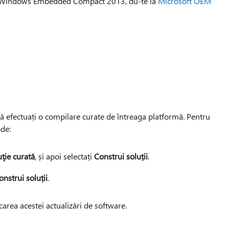
ră Windows Embedded Compact 2013, du-te la
Microsoft OEM
să efectuați o compilare curate de întreaga platformă. Pentru
ode:
ţie curată
, și apoi selectați
Construi soluții
.
nstrui soluții
.
area acestei actualizări de software.