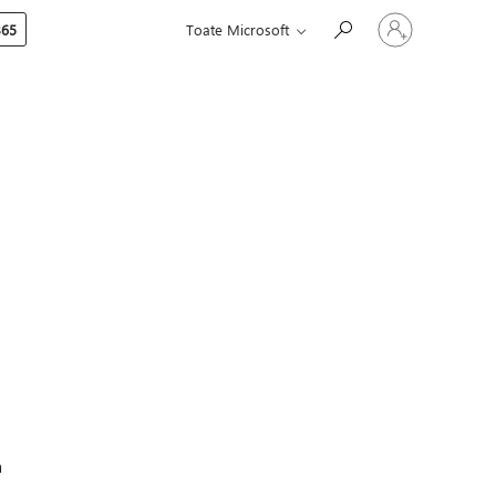
Conectați-
365
Toate Microsoft
vă
la
contul
dvs.
a