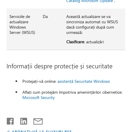
Catalog Microsoft Update
.
Serviciile de
Da
Această actualizare se va
actualizare
sincroniza automat cu WSUS
Windows
dacă configurați după cum
Server (WSUS)
urmează:
Clasificare
: actualizări
Informații despre protecție și securitate
Protejați-vă online:
asistență Securitate Windows
Aflați cum protejăm împotriva amenințărilor cibernetice:
Microsoft Security
ABONAȚI-VĂ LA FLUXURI RSS