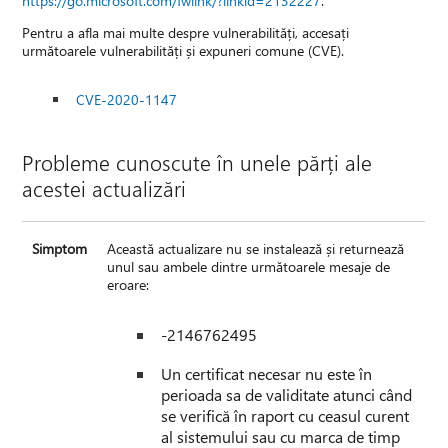
https://go.microsoft.com/fwlink/?linkid=2132227
.
Pentru a afla mai multe despre vulnerabilități, accesați
următoarele vulnerabilități și expuneri comune (CVE).
CVE-2020-1147
Probleme cunoscute în unele părți ale
acestei actualizări
Simptom
Această actualizare nu se instalează și returnează
unul sau ambele dintre următoarele mesaje de
eroare:
-2146762495
Un certificat necesar nu este în
perioada sa de validitate atunci când
se verifică în raport cu ceasul curent
al sistemului sau cu marca de timp