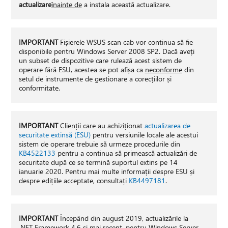
actualizare
înainte de
a instala această actualizare.
IMPORTANT
Fișierele WSUS scan cab vor continua să fie
disponibile pentru Windows Server 2008 SP2. Dacă aveți
un subset de dispozitive care rulează acest sistem de
operare fără ESU, acestea se pot afișa ca
neconforme
din
setul de instrumente de gestionare a corecțiilor și
conformitate.
IMPORTANT
Clienții care au achiziționat
actualizarea de
securitate extinsă (ESU)
pentru versiunile locale ale acestui
sistem de operare trebuie să urmeze procedurile din
KB4522133
pentru a continua să primească actualizări de
securitate după ce se termină suportul extins pe 14
ianuarie 2020. Pentru mai multe informații despre ESU și
despre edițiile acceptate, consultați
KB4497181
.
IMPORTANT
Începând din august 2019, actualizările la
.NET Framework 4.6 și mai recent, pentru Windows Server