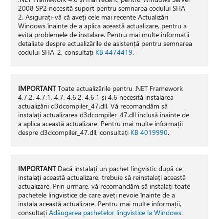
2008 SP2 necesită suport pentru semnarea codului SHA-
2. Asigurați-vă că aveți cele mai recente Actualizări
Windows înainte de a aplica această actualizare, pentru a
evita problemele de instalare. Pentru mai multe informații
detaliate despre actualizările de asistență pentru semnarea
codului SHA-2, consultați
KB 4474419
.
IMPORTANT
Toate actualizările pentru .NET Framework
4.7.2, 4.7.1, 4.7, 4.6.2, 4.6.1 și 4.6 necesită instalarea
actualizării d3dcompiler_47.dll. Vă recomandăm să
instalați actualizarea d3dcompiler_47.dll inclusă înainte de
a aplica această actualizare. Pentru mai multe informații
despre d3dcompiler_47.dll, consultați
KB 4019990
.
IMPORTANT
Dacă instalați un pachet lingvistic după ce
instalați această actualizare, trebuie să reinstalați această
actualizare. Prin urmare, vă recomandăm să instalați toate
pachetele lingvistice de care aveți nevoie înainte de a
instala această actualizare. Pentru mai multe informații,
consultați
Adăugarea pachetelor lingvistice la Windows
.