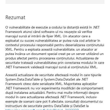
Rezumat
O vulnerabilitate de execuție a codului la distanță există în .NET
Framework atunci când software-ul nu reușește să verifice
marcajul sursă al intrării de fișier XML. Un atacator care a
exploatat cu succes vulnerabilitatea ar putea rula cod arbitrar în
contextul procesului responsabil pentru deserializarea conținutului
XML. Pentru a exploata această vulnerabilitate, un atacator ar
putea încărca un document special creat pe un server utilizând un
produs afectat pentru procesarea conținutului. Actualizarea de
securitate tratează vulnerabilitatea prin corectarea modului în care
.NET Framework validează marcajul sursă al conținutului XML.
Această actualizare de securitate afectează modul în care tipurile
System.Data.DataTable și System.Data.DataSet ale .NET
Framework citesc date serializate XML. Majoritatea aplicațiilor
.NET Framework nu vor experimenta modificări de comportament
după instalarea actualizării. Pentru mai multe informații despre
modul în care actualizarea afectează .NET Framework, inclusiv
exemple de scenarii care pot fi afectate, consultați documentul cu
instrucțiuni de securitate pentru DataTable și DataSet la