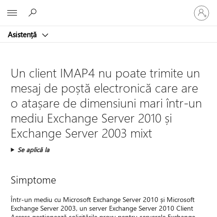
Conectaț
Microsoft
vă
la
Asistență
contul
dvs.
Un client IMAP4 nu poate trimite un
mesaj de poștă electronică care are
o atașare de dimensiuni mari într-un
mediu Exchange Server 2010 și
Exchange Server 2003 mixt
Se aplică la
Simptome
Într-un mediu cu Microsoft Exchange Server 2010 și Microsoft
Exchange Server 2003, un server Exchange Server 2010 Client
Access gestionează solicitările proxy pentru serverele Exchange