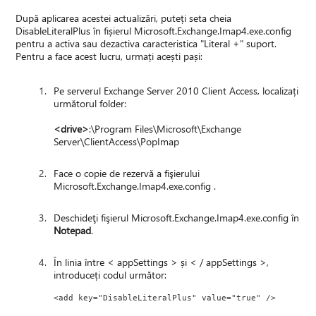
După aplicarea acestei actualizări, puteți seta cheia
DisableLiteralPlus în fișierul Microsoft.Exchange.Imap4.exe.config
pentru a activa sau dezactiva caracteristica "Literal +" suport.
Pentru a face acest lucru, urmați acești pași:
Pe serverul Exchange Server 2010 Client Access, localizați
următorul folder:
<drive>
:\Program Files\Microsoft\Exchange
Server\ClientAccess\PopImap
Face o copie de rezervă a fişierului
Microsoft.Exchange.Imap4.exe.config .
Deschideţi fişierul Microsoft.Exchange.Imap4.exe.config în
Notepad
.
În linia între < appSettings > și < / appSettings >,
introduceți codul următor:
<add key="DisableLiteralPlus" value="true" /> 