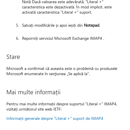
Notă Dacă valoarea este adevărată, "Literal +"
caracteristica este dezactivată. În mod implicit, este
activată caracteristica "Literal +" suport.
Salvați modificările și apoi ieșiți din
Notepad
.
Reporniți serviciul Microsoft Exchange IMAP4 .
Stare
Microsoft a confirmat că aceasta este o problemă cu produsele
Microsoft enumerate în secţiunea „Se aplică la".
Mai multe informații
Pentru mai multe informații despre suportul "Literal +" IMAP4,
vizitați următorul site web IETF:
Informații generale despre "Literal +" suport de IMAP4