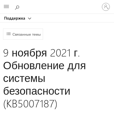
Войдит
Microsoft
в
учетну
Поддержка
запись
Связанные темы
9 ноября 2021 г.
Обновление для
системы
безопасности
(KB5007187)