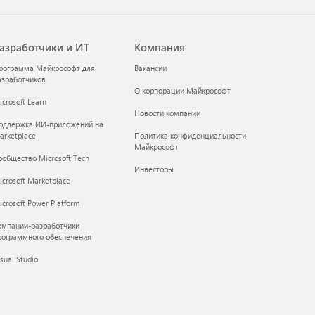
азработчики и ИТ
Компания
рограмма Майкрософт для
Вакансии
азработчиков
О корпорации Майкрософт
crosoft Learn
Новости компании
оддержка ИИ-приложений на
arketplace
Политика конфиденциальности
Майкрософт
ообщество Microsoft Tech
Инвесторы
icrosoft Marketplace
crosoft Power Platform
омпании-разработчики
рограммного обеспечения
sual Studio