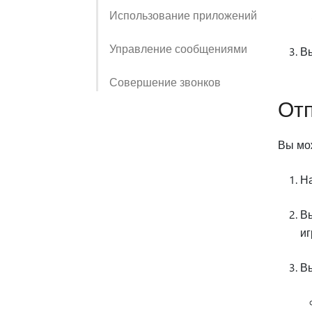
Использование приложений
Управление сообщениями
В
Совершение звонков
Отп
Вы мож
Н
В
иг
Вы