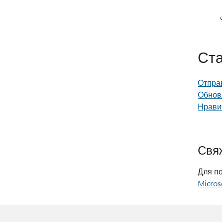
Ста
Отправ
Обнов
Нравит
Свя
Для п
Micros