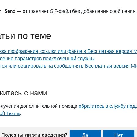
Send
— отправляет GIF-файл без добавления сообщения
тьи по теме
ка изображения, ссылки или файла в Бесплатная версия Mi
ление параметров подключенной службы
ся или реагировать на сообщения в Бесплатная версия Mic
житесь с нами
олучения дополнительной помощи
обратитесь в службу под
oft Teams
.
Полезны ли эти сведения?
Да
Нет