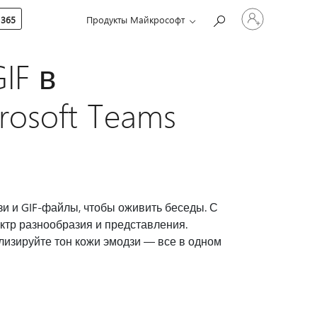
Войдите
 365
Продукты Майкрософт
в
учетную
запись
IF в
rosoft Teams
зи и GIF-файлы, чтобы оживить беседы. С
ектр разнообразия и представления.
изируйте тон кожи эмодзи — все в одном