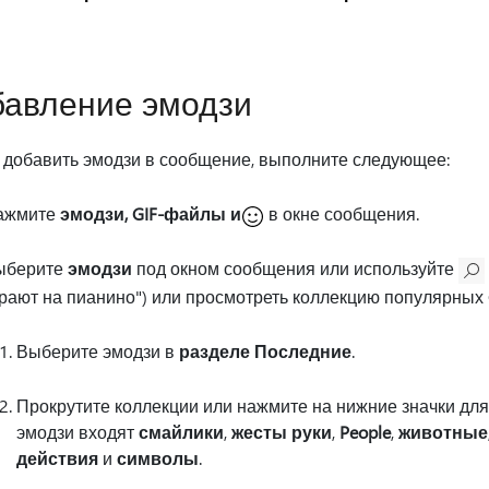
бавление эмодзи
 добавить эмодзи в сообщение, выполните следующее:
ажмите
эмодзи, GIF-файлы и
в окне сообщения.
ыберите
эмодзи
под окном сообщения или используйте
рают на пианино") или просмотреть коллекцию популярных 
Выберите эмодзи в
разделе Последние
.
Прокрутите коллекции или нажмите на нижние значки для
эмодзи входят
смайлики
,
жесты руки
,
People
,
животные
действия
и
символы
.