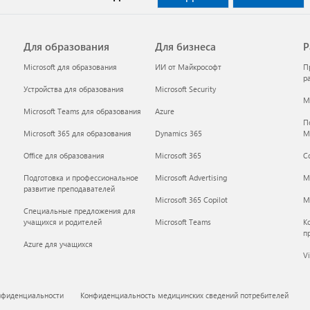
Для образования
Для бизнеса
Р
Microsoft для образования
ИИ от Майкрософт
П
р
Устройства для образования
Microsoft Security
Mi
Microsoft Teams для образования
Azure
П
Microsoft 365 для образования
Dynamics 365
M
Office для образования
Microsoft 365
С
Подготовка и профессиональное
Microsoft Advertising
M
развитие преподавателей
Microsoft 365 Copilot
Mi
Специальные предложения для
учащихся и родителей
Microsoft Teams
К
п
Azure для учащихся
Vi
нфиденциальности
Конфиденциальность медицинских сведений потребителей