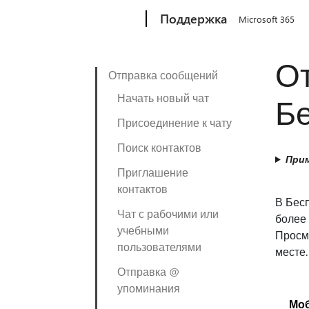
Microsoft
Поддержка
Microsoft 365
От
Отправка сообщений
Начать новый чат
Бе
Присоединение к чату
Поиск контактов
Прим
Приглашение
контактов
В Бесп
Чат с рабочими или
более 
учебными
Просм
пользователями
месте.
Отправка @
упоминания
Мо