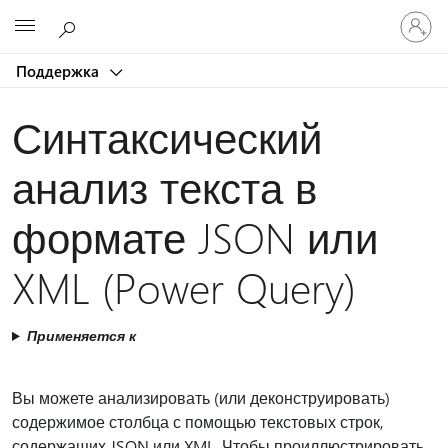
Войдит
Microsoft
в
учетну
Поддержка
запись
Синтаксический
анализ текста в
формате JSON или
XML (Power Query)
Применяется к
Вы можете анализировать (или деконструировать)
содержимое столбца с помощью текстовых строк,
содержащих JSON или XML. Чтобы проиллюстрировать