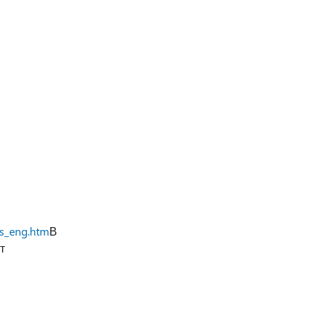
ts_eng.htm
В
т
м