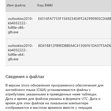
Имя файла
Хэш SHA1
outlookloc2010-
E4314FA7733F1569234E4FF242990905CDA8
kb4032222-
fullfile-x86-
glb.exe
outlookloc2010-
8D418812FB9EDBBEA4C41306F61DA37F5AD
kb4032222-
fullfile-x64-
glb.exe
Сведения о файлах
В версии этого обновления программного обеспечения для
английского языка (США) устанавливаются файлы с
атрибутами, указанными в приведенных ниже таблицах.
Дата и время для файлов указаны в формате UTC. Дата и
время для этих файлов на локальном компьютере
отображаются в местном времени вместе с текущим