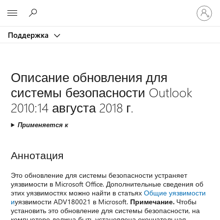
Войдит
Microsoft
в
учетну
Поддержка
запись
Описание обновления для
системы безопасности Outlook
2010:14 августа 2018 г.
Применяется к
Аннотация
Это обновление для системы безопасности устраняет
уязвимости в Microsoft Office. Дополнительные сведения об
этих уязвимостях можно найти в статьях
Общие уязвимости
и
уязвимости ADV180021 в Microsoft.
Примечание.
Чтобы
установить это обновление для системы безопасности, на
компьютере должна быть установлена окончательная