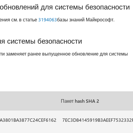
 обновлений для системы безопасности
ния см. в статье
3194063
базы знаний Майкрософт.
ля системы безопасности
сти заменяет ранее выпущенное обновление для системы
Пакет hash SHA 2
A3801BA3877C24CEF6162
7EC3D84145919B3AEEF7532332