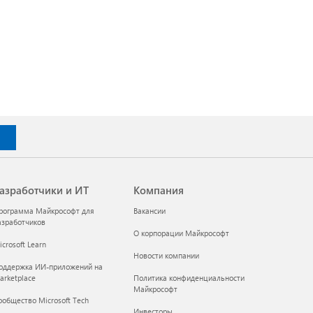
азработчики и ИТ
Компания
рограмма Майкрософт для
Вакансии
азработчиков
О корпорации Майкрософт
crosoft Learn
Новости компании
оддержка ИИ-приложений на
arketplace
Политика конфиденциальности
Майкрософт
ообщество Microsoft Tech
Инвесторы