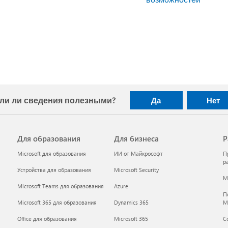
ли ли сведения полезными?
Да
Нет
Для образования
Для бизнеса
Р
Microsoft для образования
ИИ от Майкрософт
П
р
Устройства для образования
Microsoft Security
Mi
Microsoft Teams для образования
Azure
П
Microsoft 365 для образования
Dynamics 365
M
Office для образования
Microsoft 365
С